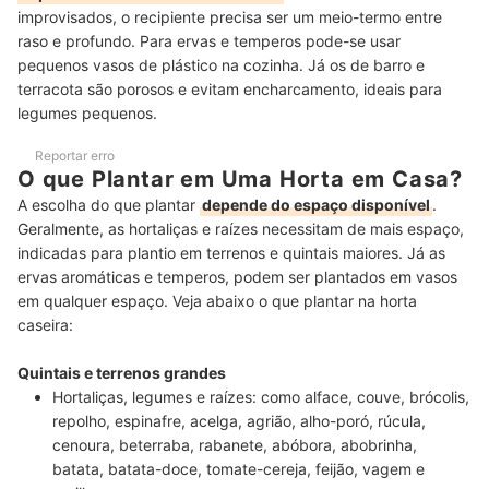
improvisados, o recipiente precisa ser um meio-termo entre
raso e profundo. Para ervas e temperos pode-se usar
pequenos vasos de plástico na cozinha. Já os de barro e
terracota são porosos e evitam encharcamento, ideais para
legumes pequenos.
Reportar erro
O que Plantar em Uma Horta em Casa?
A escolha do que plantar
depende do espaço disponível
.
Geralmente, as hortaliças e raízes necessitam de mais espaço,
indicadas para plantio em terrenos e quintais maiores. Já as
ervas aromáticas e temperos, podem ser plantados em vasos
em qualquer espaço. Veja abaixo o que plantar na horta
caseira:
Quintais e terrenos grandes
Hortaliças, legumes e raízes:
como alface, couve, brócolis,
repolho, espinafre, acelga, agrião, alho-poró, rúcula,
cenoura, beterraba, rabanete, abóbora, abobrinha,
batata, batata-doce, tomate-cereja, feijão, vagem e