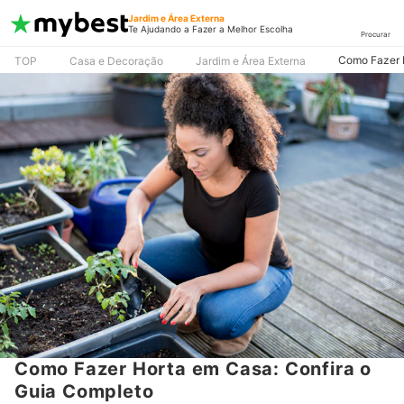
Jardim e Área Externa
Te Ajudando a Fazer a Melhor Escolha
Procurar
Como Fazer H
TOP
Casa e Decoração
Jardim e Área Externa
Como Fazer Horta em Casa: Confira o
Guia Completo