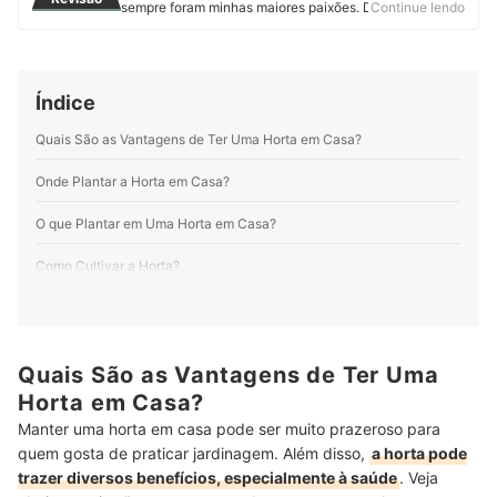
sempre foram minhas maiores paixões. Desde que
Continue lendo
assumi minha real vocação, encontrei na mybest o
espaço perfeito para expressar minha
multipotencialidade. Por aqui produzo e atualizo
conteúdos sobre os mais variados temas. Meus
Índice
preferidos são produtos pet, cosméticos, eletroportáteis
e suplementos alimentares. Minha motivação é
Quais São as Vantagens de Ter Uma Horta em Casa?
entregar informação de qualidade em linguagem clara,
objetiva e gostosa de ler.
Onde Plantar a Horta em Casa?
Perfil de Bruna Oliveira
O que Plantar em Uma Horta em Casa?
Como Cultivar a Horta?
Como Controlar Pragas?
Conheça Outras Práticas Sustentáveis para Acrescentar no Seu Dia
Quais São as Vantagens de Ter Uma
a Dia
Horta em Casa?
Conclusão
Manter uma horta em casa pode ser muito prazeroso para
quem gosta de praticar jardinagem. Além disso,
a horta pode
trazer diversos benefícios, especialmente à saúde
. Veja