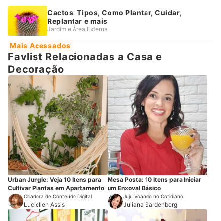
Cactos: Tipos, Como Plantar, Cuidar,
Replantar e mais
Jardim e Área Externa
Mais Acessados
Favlist Relacionadas a Casa e
Decoração
Urban Jungle: Veja 10 Itens para
Mesa Posta: 10 Itens para Iniciar
Cultivar Plantas em Apartamento
um Enxoval Básico
Criadora de Conteúdo Digital
Juju Voando no Cotidiano
Luciellen Assis
Juliana Sardenberg