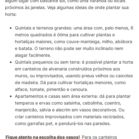
algum lugar com bastante sol, como uma varanda ou locais
próximos às janelas. Veja algumas ideias de onde plantar sua
horta:
Quintais e terrenos grandes: uma área com, pelo menos, 6
metros quadrados é ótima para cultivar plantas e
hortaliças maiores, como couve-manteiga, milho, abóbora
e batata. O terreno não pode ser muito inclinado nem
alagar facilmente.
Quintais pequenos ou sem terra: é possível plantar a horta
em canteiros de alvenaria construídos próximos aos
muros, ou improvisados, usando pneus velhos ou caixotes
de madeira. Dá para cultivar hortaliças menores, como
alface, tomate, pimentão e cenoura.
Apartamentos e casas sem área externa: dá para plantar
temperos e ervas como salsinha, cebolinha, coentro,
manjericão, sálvia e alecrim em vasos decorativos. Ou
criar canteiros improvisados com materiais reciclados,
como garrafas pet, e pendurá-los nas paredes.
Fique atento na escolha dos vasos!
Para os canteiros