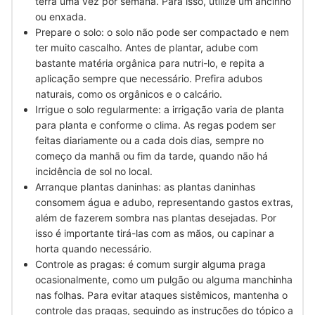
terra uma vez por semana. Para isso, utilize um ancinho
ou enxada.
Prepare o solo: o solo não pode ser compactado e nem
ter muito cascalho. Antes de plantar, adube com
bastante matéria orgânica para nutri-lo, e repita a
aplicação sempre que necessário. Prefira adubos
naturais, como os orgânicos e o calcário.
Irrigue o solo regularmente: a irrigação varia de planta
para planta e conforme o clima. As regas podem ser
feitas diariamente ou a cada dois dias, sempre no
começo da manhã ou fim da tarde, quando não há
incidência de sol no local.
Arranque plantas daninhas: as plantas daninhas
consomem água e adubo, representando gastos extras,
além de fazerem sombra nas plantas desejadas. Por
isso é importante tirá-las com as mãos, ou capinar a
horta quando necessário.
Controle as pragas: é comum surgir alguma praga
ocasionalmente, como um pulgão ou alguma manchinha
nas folhas. Para evitar ataques sistêmicos, mantenha o
controle das pragas, seguindo as instruções do tópico a