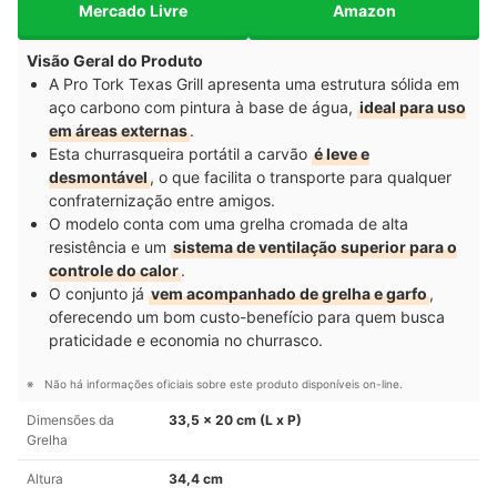
Mercado Livre
Amazon
Visão Geral do Produto
A Pro Tork Texas Grill apresenta uma estrutura sólida em
aço carbono com pintura à base de água,
ideal para uso
em áreas externas
.
Esta churrasqueira portátil a carvão
é leve e
desmontável
, o que facilita o transporte para qualquer
confraternização entre amigos.
O modelo conta com uma grelha cromada de alta
resistência e um
sistema de ventilação superior para o
controle do calor
.
O conjunto já
vem acompanhado de grelha e garfo
,
oferecendo um bom custo-benefício para quem busca
praticidade e economia no churrasco.
Não há informações oficiais sobre este produto disponíveis on-line.
Dimensões da
33,5 x 20 cm (L x P)
Grelha
Altura
34,4 cm