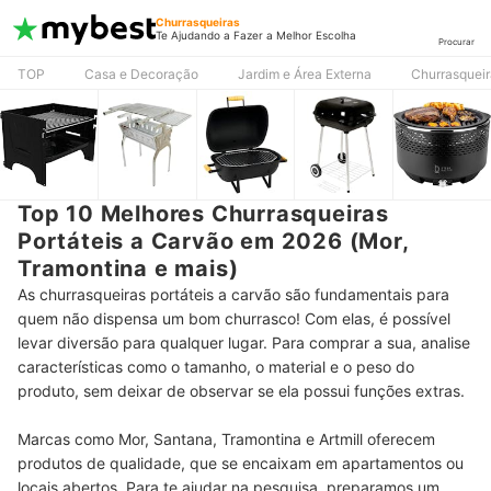
Churrasqueiras
Te Ajudando a Fazer a Melhor Escolha
Procurar
TOP
Casa e Decoração
Jardim e Área Externa
Churrasqueir
Top 10 Melhores Churrasqueiras
Portáteis a Carvão em 2026 (Mor,
Tramontina e mais)
As churrasqueiras portáteis a carvão são fundamentais para
quem não dispensa um bom churrasco! Com elas, é possível
levar diversão para qualquer lugar. Para comprar a sua, analise
características como o tamanho, o material e o peso do
produto, sem deixar de observar se ela possui funções extras.
Marcas como Mor, Santana, Tramontina e Artmill oferecem
produtos de qualidade, que se encaixam em apartamentos ou
locais abertos. Para te ajudar na pesquisa, preparamos um