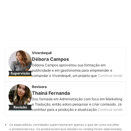
Viverdequê
Débora Campos
Débora Campos aproveitou sua formação em
publicidade e em gastronomia para empreender e
Supervisão
comandar o Viverdequê, um projeto que tem o intuito
Continue lendo
de facilitar a vida de quem quer ter uma alimentação
saudável. Além de criar conteúdo no YouTube com
Revisora
receitas fáceis, rápidas e saborosas, e ministrar cursos
Thainá Fernanda
relacionados a uma boa alimentação. Também é a
Sou formada em Administração com foco em Marketing
idealizadora do VegExperience, um festival de comida
e Tradução, então adoro pesquisar e criar conteúdo. Já
Revisão
vegetariana que envolve os melhores restaurantes de
contribuí para a produção e atualização de centenas
Continue lendo
Belo Horizonte todos os anos desde 2017. Em suas
de artigos da mybest, uma aventura que me fez
redes sociais oferece aulas e e-books gratuitos sobre
aprender muito - além de conhecer os melhores
alimentação saudável. Conheça mais sobre a Débora
Os especialistas convidados supervisionaram apenas o guia de como escolher 
produtos do mercado! Como o objetivo da mybest é
no Instagram, Facebook e Youtube.
o produto/serviço. Os produtos/serviços listados no ranking foram selecionados 
transmitir informações da forma mais precisa e fácil de