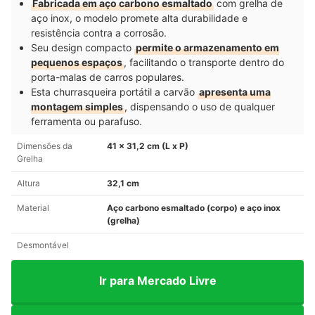
Fabricada em aço carbono esmaltado
com grelha de
aço inox, o modelo promete alta durabilidade e
resistência contra a corrosão.
Seu design compacto
permite o armazenamento em
pequenos espaços
, facilitando o transporte dentro do
porta-malas de carros populares.
Esta churrasqueira portátil a carvão
apresenta uma
montagem simples
, dispensando o uso de qualquer
ferramenta ou parafuso.
Dimensões da
41 x 31,2 cm (L x P)
Grelha
Altura
32,1 cm
Material
Aço carbono esmaltado (corpo) e aço inox
(grelha)
Desmontável
Ir para Mercado Livre