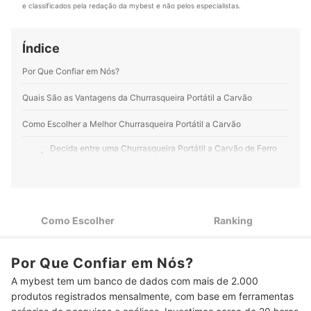
Perfil de Débora Campos
e classificados pela redação da mybest e não pelos especialistas.
entender possível, a missão diária é produzir o
conteúdo mais atualizado e confiável. Espero que você
consiga fazer a melhor escolha de compra lendo os
Índice
nossos artigos!
Perfil de Thainá Fernanda
Por Que Confiar em Nós?
Quais São as Vantagens da Churrasqueira Portátil a Carvão
Como Escolher a Melhor Churrasqueira Portátil a Carvão
Decida entre uma Churrasqueira Portátil a Carvão de Ferro
1
Fundido, Aço ou Alumínio
2
Defina o Tamanho Baseado no Número de Usuários
Veja o Peso e Altura do Produto para Melhor Mobilidade e
3
Como Escolher
Ranking
Conforto
Escolha uma Churrasqueira Desmontável para Facilitar o
4
Por Que Confiar em Nós?
Transporte e a Limpeza
A mybest tem um banco de dados com mais de 2.000
5
Churrasqueiras a Bafo Produzem Menos Fumaça
produtos registrados mensalmente, com base em ferramentas