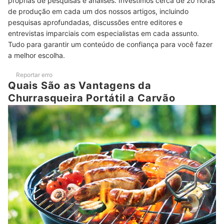
próprias de pesquisas e análises. Investimos cerca de 20 horas
Prefira Produtos com Acessórios de Auxílio na Hora do
6
de produção em cada um dos nossos artigos, incluindo
Churrasco
pesquisas aprofundadas, discussões entre editores e
Funções Extras Podem Garantir uma Melhor Cocção dos
entrevistas imparciais com especialistas em cada assunto.
7
Alimentos
Tudo para garantir um conteúdo de confiança para você fazer
a melhor escolha.
Top 10 Melhores Churrasqueiras Portáteis a Carvão
Reportar erro
Confira as Nossas Indicações de Churrasqueiras a Gás, Elétricas e a
Quais São as Vantagens da
Bafo
Churrasqueira Portátil a Carvão