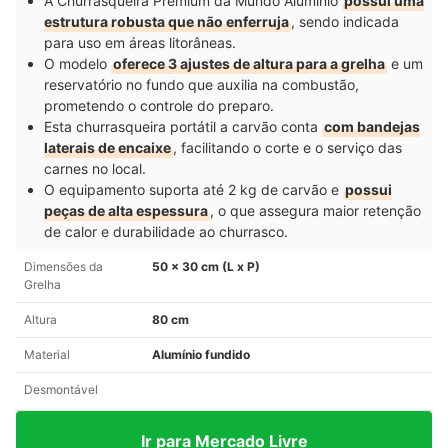
A Churrasqueira Premium da Mundo Alumínio
possui uma
estrutura robusta que não enferruja
, sendo indicada
para uso em áreas litorâneas.
O modelo
oferece 3 ajustes de altura para a grelha
e um
reservatório no fundo que auxilia na combustão,
prometendo o controle do preparo.
Esta churrasqueira portátil a carvão conta
com bandejas
laterais de encaixe
, facilitando o corte e o serviço das
carnes no local.
O equipamento suporta até 2 kg de carvão e
possui
peças de alta espessura
, o que assegura maior retenção
de calor e durabilidade ao churrasco.
Dimensões da
50 x 30 cm (L x P)
Grelha
Altura
80 cm
Material
Alumínio fundido
Desmontável
Ir para Mercado Livre