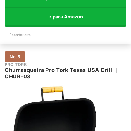
Ir para Amazon
Reportar erro
No.3
PRO TORK
Churrasqueira Pro Tork Texas USA Grill
｜
‎CHUR-03