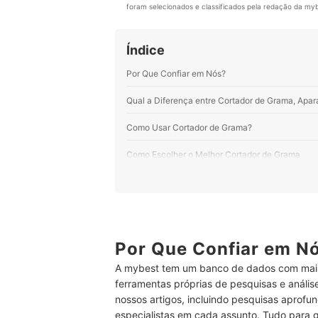
foram selecionados e classificados pela redação da mybe
Índice
Por Que Confiar em Nós?
Qual a Diferença entre Cortador de Grama, Apar
Como Usar Cortador de Grama?
Como Escolher o Melhor Cortador de Grama
1
Escolha o Tipo de Cortador pelo Modo d
2
Para Áreas Grandes, Prefira Equipament
3
Para Poupar Tempo, Prefira Modelos com
Por Que Confiar em N
A mybest tem um banco de dados com mais
4
Para Deixar o Gramado Sempre Baixo, Opt
ferramentas próprias de pesquisas e análi
5
Diferenciais, como Tração ou Trava de 
nossos artigos, incluindo pesquisas aprofun
especialistas em cada assunto. Tudo para 