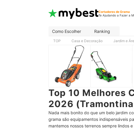
Cortadores de Grama
Te Ajudando a Fazer a M
Como Escolher
Ranking
TOP
Casa e Decoração
Jardim e Ár
Top 10 Melhores 
2026 (Tramontina,
Nada mais bonito do que um belo jardim co
grama são equipamentos indispensáveis par
mantemos nossos terrenos sempre lindos e 