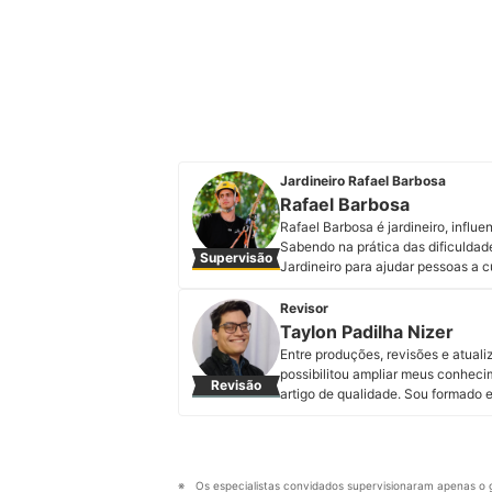
Jardineiro Rafael Barbosa
Rafael Barbosa
Rafael Barbosa é jardineiro, influe
Sabendo na prática das dificuldad
Supervisão
Jardineiro para ajudar pessoas a c
empresa no ramo de jardinagem, c
também criou um curso para ensina
Revisor
Instagram, Facebook, Youtube e em
Taylon Padilha Nizer
Perfil de Rafael Barbosa
Entre produções, revisões e atuali
possibilitou ampliar meus conheci
Revisão
artigo de qualidade. Sou formado e
proporciona uma união entre estas 
cativantes.
Perfil de Taylon Padilha Nizer
Os especialistas convidados supervisionaram apenas o g