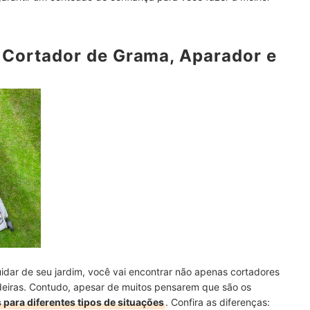
São Suficientes para Áreas de Até 500 m²
itam o Serviço em Áreas Menores
e Cortador de Grama, Aparador e
 Autonomia; Repare na Voltagem dos Elétricos
rama
ntos para Jardinagem
dar de seu jardim, você vai encontrar não apenas cortadores
iras. Contudo, apesar de muitos pensarem que são os
 para diferentes tipos de situações
. Confira as diferenças: