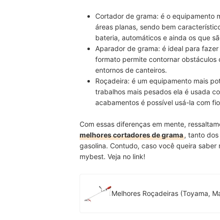
Cortador de grama:
é o equipamento m
áreas planas
, sendo bem característic
bateria, automáticos e ainda os que sã
Aparador de grama:
é ideal
para faze
formato permite contornar obstáculos c
entornos de canteiros.
Roçadeira:
é um
equipamento mais po
trabalhos mais pesados ela é usada c
acabamentos é possível usá-la com fio
Com essas diferenças em mente, ressaltamo
melhores cortadores de grama
, tanto do
gasolina. Contudo, caso você queira saber 
mybest. Veja no link!
Melhores Roçadeiras (Toyama, Ma