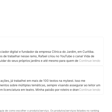
nciador digital e fundador da empresa Clínica do Jardim, em Curitiba.
es de trabalhar nesse ramo, Rafael criou no YouTube o canal Vida de
uidar do seus próprios jardins e até mesmo para quem deseja abrir sua
Continue lendo
omeçando do zero até se consolidar no mercado. Além disso, Rafael
r sobre as técnicas de jardinagem. Conheça mais sobre Rafael no
 seu site.
zações, já trabalhei em mais de 100 textos na mybest. Isso me
mentos sobre múltiplas temáticas, sempre visando assegurar ao leitor um
m licenciatura em teatro. Minha paixão por roteiro e dramaturgia
Continue lendo
distintas áreas, resultando em textos cada vez mais fluidos e
uia de como escolher o produto/serviço. Os produtos/serviços listados no ranking 