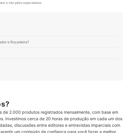
st e não pelos especialistas.
ador e Roçadeira?
e Funcionamento e Área do Terreno
os com 1300 W ou 6,5 HP de Potência
 Faixa de Corte de 60 cm ou Mais
ós?
 de 2.000 produtos registrados mensalmente, com base em
e por Cortadores com Altura Entre 2 e 5 cm
ses. Investimos cerca de 20 horas de produção em cada um dos
Segurança, Propiciam um Uso Confortável e Seguro
dadas, discussões entre editores e entrevistas imparciais com
garantir um conteúdo de confiança para você fazer a melhor