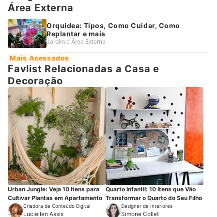
Área Externa
Orquídea: Tipos, Como Cuidar, Como
Replantar e mais
Jardim e Área Externa
Mais Acessados
Favlist Relacionadas a Casa e
Decoração
Urban Jungle: Veja 10 Itens para
Quarto Infantil: 10 Itens que Vão
Cultivar Plantas em Apartamento
Transformar o Quarto do Seu Filho
Criadora de Conteúdo Digital
Designer de Interiores
Luciellen Assis
Simone Collet