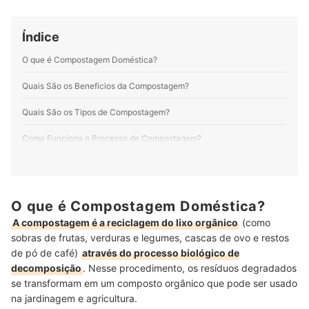
espaço perfeito para expressar minha
multipotencialidade. Por aqui produzo e atualizo
conteúdos sobre os mais variados temas. Meus
Índice
preferidos são produtos pet, cosméticos, eletroportáteis
e suplementos alimentares. Minha motivação é
O que é Compostagem Doméstica?
entregar informação de qualidade em linguagem clara,
objetiva e gostosa de ler.
Quais São os Benefícios da Compostagem?
Perfil de Bruna Oliveira
Quais São os Tipos de Compostagem?
Como Funciona o Processo de Compostagem?
Como Fazer Compostagem?
Aprenda a Fazer uma Composteira
O que é Compostagem Doméstica?
Como Usar a Composteira
A compostagem é a reciclagem do lixo orgânico
(como
sobras de frutas, verduras e legumes, cascas
de ovo e restos
Conheça as Melhores Opções de Composteiras do Mercado
de pó de café)
através do processo biológico de
decomposição
. Nesse procedimento, os resíduos degradados
Conclusão
se transformam em um composto orgânico que pode ser usado
na jardinagem e agricultura.