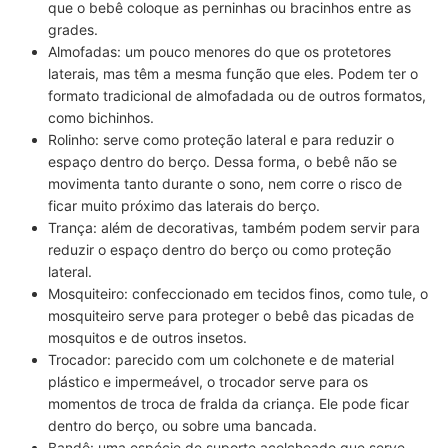
que o bebê coloque as perninhas ou bracinhos entre as
grades.
Almofadas:
um pouco
menores do que os protetores
laterais
, mas têm a mesma função que eles. Podem ter o
formato tradicional de almofadada ou de outros formatos,
como bichinhos.
Rolinho:
serve como proteção lateral e para
reduzir o
espaço dentro do berço
. Dessa forma, o bebê não se
movimenta tanto durante o sono, nem corre o risco de
ficar muito próximo das laterais do berço.
Trança:
além de decorativas, também podem servir para
reduzir o espaço dentro do berço
ou como proteção
lateral.
Mosquiteiro:
confeccionado em tecidos finos, como tule, o
mosquiteiro serve para
proteger o bebê das picadas
de
mosquitos e de outros insetos.
Trocador:
parecido com um
colchonete e de material
plástico e impermeável
, o trocador serve para os
momentos de troca de fralda da criança. Ele pode ficar
dentro do berço, ou sobre uma bancada.
Bandô:
uma espécie de suporte acolchoado que serve