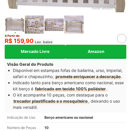
Fonte:
amazon.com.br
A Partir de:
R$ 159,90
Lev. baixo
Mercado Livre
Amazon
Visão Geral do Produto
Disponível em estampas fofas de bailarina, urso, imperial,
safari e chapeuzinho,
promete enriquecer a decoração
.
Indicado tanto para berço americano como nacional, esse
kit berço é
fabricado em tecido 100% poliéster
.
O kit acompanha 10 peças, com destaque para o
trocador plastificado e o mosquiteiro
, deixando o uso
mais versátil.
Indicação de Uso
Berço americano ou nacional
Número de Peças
10