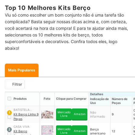
Top 10 Melhores Kits Berço
Viu só como escolher um bom conjunto não é uma tarefa tão
complicada? Basta seguir nossas dicas acima e, com certeza,
você acertará na hora da compra! E para te ajudar ainda mais,
selecionamos os 10 melhores kits de berço, todos
superconfortáveis e decorativos. Confira todos eles, logo
abaixo!
Mais Populares
Filtrar
Detalhes
Produtos
Foto
Clique para Comprar
Indicação de
Número de
Uso
Peças
P
BATISTELA
Mercado
Não
1
Amazon
BABY
Kit Berço Linho 9
9
Livre
informado
l
Peças
p
l
CASA VIVA
Mercado
Berço
2
s
Amazon
Kit Berço
12
l
Livre
americano
l