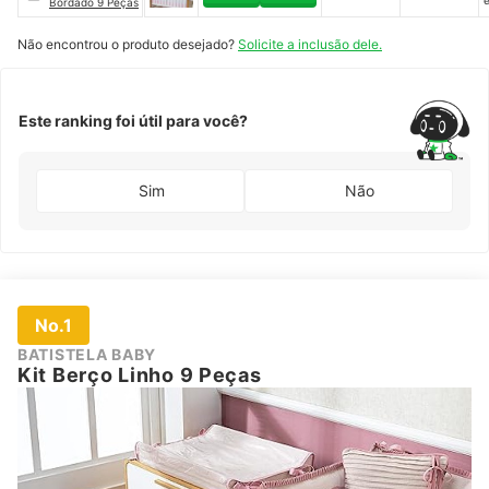
Bordado 9 Peças
f
r
s
Não encontrou o produto desejado?
Solicite a inclusão dele.
l
t
Este ranking foi útil para você?
Sim
Não
No.1
BATISTELA BABY
Kit Berço Linho 9 Peças