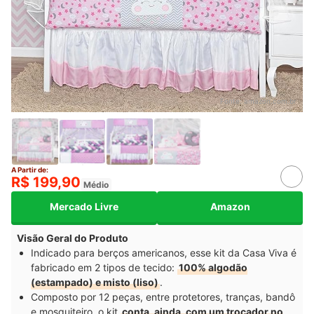
Fonte:
amazon.com.br
A Partir de:
R$ 199,90
Médio
Mercado Livre
Amazon
Visão Geral do Produto
Indicado para berços americanos, esse kit da Casa Viva é
fabricado em 2 tipos de tecido:
100% algodão
(estampado) e misto (liso)
.
Composto por 12 peças, entre protetores, tranças, bandô
e mosquiteiro, o kit
conta, ainda, com um trocador no