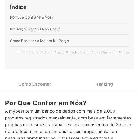
Índice
Por Que Confiar em Nós?
Kit Berço: Usar ou Não Usar?
Como Escolher o Melhor Kit Berço
1
Veja Quais São as Peças Principais que Compõem o Kit Berço
Confira os Acessórios que Auxiliam na Proteção e
2
Proporcionam Conforto
Para Maior Segurança, Atente-se ao Material Externo das
3
Como Escolher
Ranking
Peças do Kit Berço
Veja Se a Indicação do Kit é para Berço Americano ou
4
Por Que Confiar em Nós?
Nacional
A mybest tem um banco de dados com mais de 2.000
Confira as Dimensões do Lençol de Baixo para que Caiba no
5
produtos registrados mensalmente, com base em ferramentas
Colchão
próprias de pesquisas e análises. Investimos cerca de 20 horas
Conheça as Cores e Estampas Disponíveis em Cada Kit para
de produção em cada um dos nossos artigos, incluindo
6
Berço
pesquisas aprofundadas, discussões entre editores e