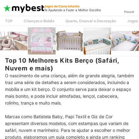
Jogos de Cama Infantis
Te Ajudando a Fazer a Melhor Escolha
Procurar
TOP
Crianças e Bebês
Quarto, Enxoval e Decoração
Jogos 
Top 10 Melhores Kits Berço (Safári,
Nuvem e mais)
O nascimento de uma criança, além de grande alegria, também
traz uma série de detalhes a serem considerados, incluindo a
mobília e um kit berço. O conjunto serve para deixar o espaço
mais bonito, e pode incluir almofadas, lençol, cabeceira,
rolinho, trança e muito mais.
Marcas como Batistela Baby, Papi Textil e Giz de Cor
apresentam diversos modelos, com estampas que variam de
safári, nuvem e marinheiro. Para te ajudar a escolher o melhor
produto, elaboramos um guia completo e ainda um ranking