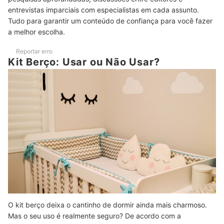
entrevistas imparciais com especialistas em cada assunto.
Top 10 Melhores Kits Berço
Tudo para garantir um conteúdo de confiança para você fazer
a melhor escolha.
Perguntas Frequentes sobre Kits Berço
Reportar erro
Kit Berço É Perigoso?
Kit Berço: Usar ou Não Usar?
É Necessário Lavar o Kit Berço Antes de Usá-lo?
Como Saber se o Bebê está com Alergia ao Kit Berço?
Veja Também os Melhores Berços!
O kit berço deixa o cantinho de dormir ainda mais charmoso.
Mas o seu uso é realmente seguro? De acordo com a