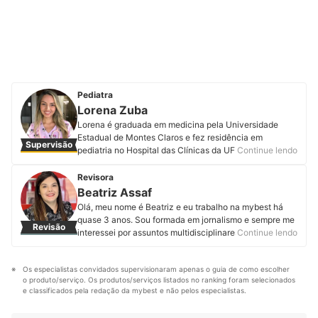
Pediatra
Lorena Zuba
Lorena é graduada em medicina pela Universidade
Estadual de Montes Claros e fez residência em
Supervisão
pediatria no Hospital das Clínicas da UFMG. Tem como
Continue lendo
paixão promover a saúde das crianças no dia a dia,
realizando o acompanhamento de rotina e levando
Revisora
informação de qualidade para as famílias. Além de
Beatriz Assaf
atender crianças presencialmente e online, organiza
Olá, meu nome é Beatriz e eu trabalho na mybest há
cursos para gestantes e produz conteúdo para a
quase 3 anos. Sou formada em jornalismo e sempre me
Revisão
internet com o objetivo de traduzir dados científicos de
interessei por assuntos multidisciplinares, por isso logo
Continue lendo
uma forma prática e acessível para todos. Conheça
me encantei com o trabalho de produção de conteúdo.
mais sobre a Dra. Lorena no Instagram, Facebook,
Hoje, além da curiosidade, pesquisar e desenvolver
YouTube e no site Ped com amor.
Os especialistas convidados supervisionaram apenas o guia de como escolher 
artigos sobre temas incomuns me motiva. Sei que com
Perfil de Lorena Zuba
o produto/serviço. Os produtos/serviços listados no ranking foram selecionados 
textos fáceis de entender e bem interessantes podemos
e classificados pela redação da mybest e não pelos especialistas.
informar o leitor para que ele faça compras assertivas.
Perfil de Beatriz Assaf