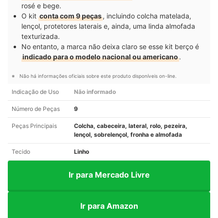
rosé e bege.
O kit
conta com 9 peças
, incluindo colcha matelada,
lençol, protetores laterais e, ainda, uma linda almofada
texturizada.
No entanto, a marca não deixa claro se esse kit berço é
indicado para o modelo nacional ou americano
.
Não há informações oficiais sobre este produto disponíveis on-line.
Indicação de Uso
Não informado
Número de Peças
9
Peças Principais
Colcha, cabeceira, lateral, rolo, pezeira,
lençol, sobrelençol, fronha e almofada
Tecido
Linho
Ir para Mercado Livre
Ir para Amazon