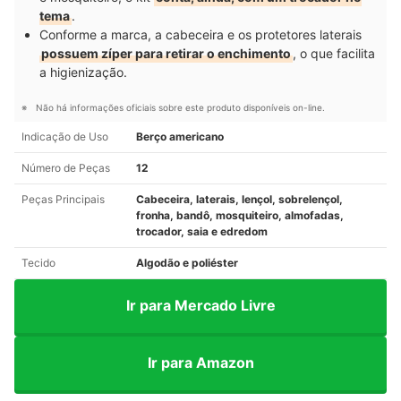
tema
.
Conforme a marca, a cabeceira e os protetores laterais
possuem zíper para retirar o enchimento
, o que facilita
a higienização.
Não há informações oficiais sobre este produto disponíveis on-line.
Indicação de Uso
Berço americano
Número de Peças
12
Peças Principais
Cabeceira, laterais, lençol, sobrelençol,
fronha, bandô, mosquiteiro, almofadas,
trocador, saia e edredom
Tecido
Algodão e poliéster
Ir para Mercado Livre
Ir para Amazon