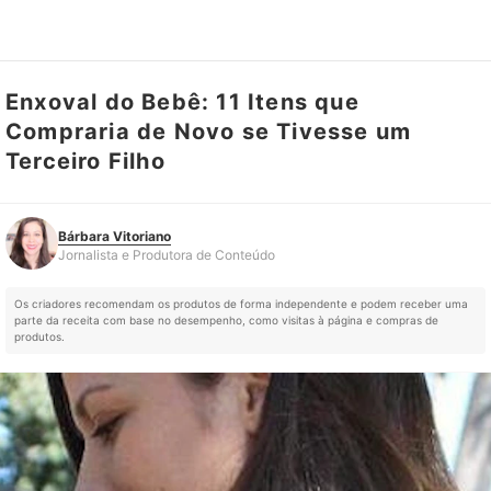
Enxoval do Bebê: 11 Itens que
Bárbara Vitoriano
Jornalista e Produtora de Conteúdo
Compraria de Novo se Tivesse um
Terceiro Filho
Bárbara Vitoriano
Jornalista e Produtora de Conteúdo
Os criadores recomendam os produtos de forma independente e podem receber uma
parte da receita com base no desempenho, como visitas à página e compras de
produtos.