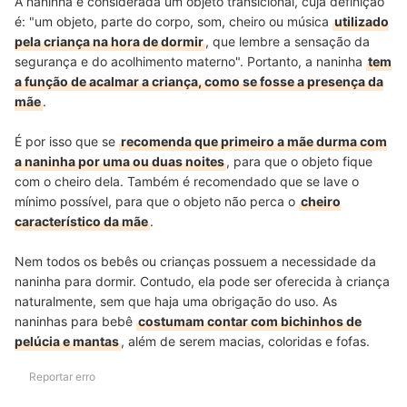
A naninha é considerada um objeto transicional, cuja definição
é: "um objeto, parte do corpo, som, cheiro ou música
utilizado
pela criança na hora de dormir
, que lembre a sensação da
segurança e do acolhimento materno". Portanto, a naninha
tem
a função de acalmar a criança, como se fosse a presença da
mãe
.
É por isso que se
recomenda que primeiro a mãe durma com
a naninha por uma ou duas noites
, para que o objeto fique
com o cheiro dela. Também é recomendado que se lave o
mínimo possível, para que o objeto não perca o
cheiro
característico da mãe
.
Nem todos os bebês ou crianças possuem a necessidade da
naninha para dormir. Contudo, ela pode ser oferecida à criança
naturalmente, sem que haja uma obrigação do uso. As
naninhas para bebê
costumam contar com bichinhos de
pelúcia e mantas
, além de serem macias, coloridas e fofas.
Reportar erro