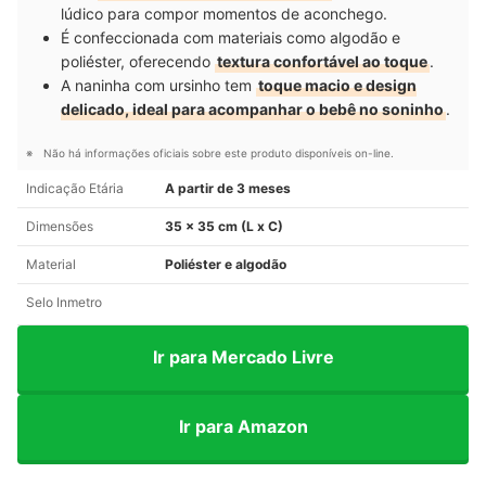
lúdico para compor momentos de aconchego.
É confeccionada com materiais como algodão e
poliéster, oferecendo
textura confortável ao toque
.
A naninha com ursinho tem
toque macio e design
delicado, ideal para acompanhar o bebê no soninho
.
Não há informações oficiais sobre este produto disponíveis on-line.
Indicação Etária
A partir de 3 meses
Dimensões
35 x 35 cm (L x C)
Material
Poliéster e algodão
Selo Inmetro
Ir para Mercado Livre
Ir para Amazon