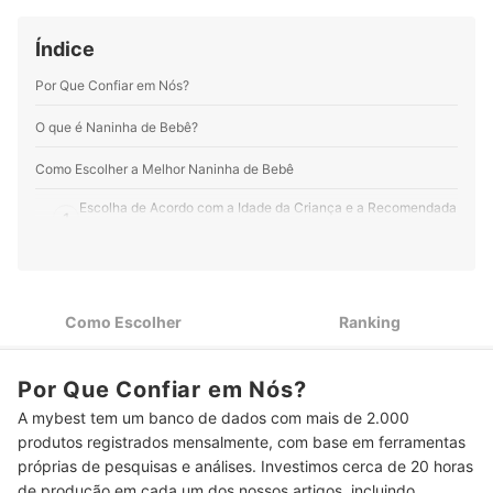
Perfil de Taylon Padilha Nizer
Índice
Por Que Confiar em Nós?
O que é Naninha de Bebê?
Como Escolher a Melhor Naninha de Bebê
Escolha de Acordo com a Idade da Criança e a Recomendada
1
pelo Fabricante
2
Veja se o Material É Confortável e Benéfico para a Criança
Naninhas Certificadas pelo Inmetro Oferecem Maior
3
Como Escolher
Ranking
Segurança no Uso
Veja se as Dimensões do Produto Condizem com o Tamanho
4
Por Que Confiar em Nós?
da Criança
A mybest tem um banco de dados com mais de 2.000
Para um Uso Mais Versátil, Prefira Naninhas com Recursos
5
produtos registrados mensalmente, com base em ferramentas
Extras
próprias de pesquisas e análises. Investimos cerca de 20 horas
Um Mesmo Modelo Pode Estar Disponível em Temas
de produção em cada um dos nossos artigos, incluindo