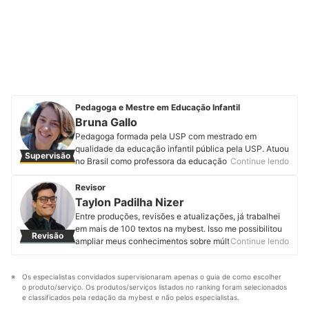
Pedagoga e Mestre em Educação Infantil
Bruna Gallo
Pedagoga formada pela USP com mestrado em
qualidade da educação infantil pública pela USP. Atuou
Supervisão
no Brasil como professora da educação infantil e séries
Continue lendo
iniciais do ensino fundamental, tanto na rede privada
quanto na rede pública. Na Austrália, foi professora em
Revisor
uma escola comunitária e comunicadora científica em
Taylon Padilha Nizer
um museu de ciências para crianças. Em Chicago, nos
Entre produções, revisões e atualizações, já trabalhei
Estados Unidos, trabalhou como voluntária em uma
em mais de 100 textos na mybest. Isso me possibilitou
Revisão
ONG de formação de educadores para educação
ampliar meus conhecimentos sobre múltiplas
Continue lendo
infantil. Atualmente é criadora de conteúdos no
temáticas, sempre visando assegurar ao leitor um artigo
Instagram, consultora educacional e autora de material
de qualidade. Sou formado em licenciatura em teatro.
didático. Conheça mais sobre Bruna Gallo no
Os especialistas convidados supervisionaram apenas o guia de como escolher 
Minha paixão por roteiro e dramaturgia proporciona
Instagram.
o produto/serviço. Os produtos/serviços listados no ranking foram selecionados 
uma união entre estas distintas áreas, resultando em
Perfil de Bruna Gallo
e classificados pela redação da mybest e não pelos especialistas.
textos cada vez mais fluidos e cativantes.