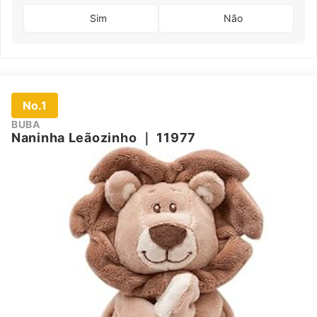
Sim
Não
No.1
BUBA
Naninha Leãozinho
｜
11977