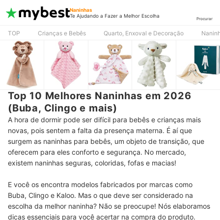
Naninhas
Te Ajudando a Fazer a Melhor Escolha
Procurar
TOP
Crianças e Bebês
Quarto, Enxoval e Decoração
Nanin
Top 10 Melhores Naninhas em 2026
(Buba, Clingo e mais)
A hora de dormir pode ser difícil para bebês e crianças mais
novas, pois sentem a falta da presença materna. É aí que
surgem as naninhas para bebês, um objeto de transição, que
oferecem para eles conforto e segurança. No mercado,
existem naninhas seguras, coloridas, fofas e macias!
E você os encontra modelos fabricados por marcas como
Buba, Clingo e Kaloo. Mas o que deve ser considerado na
escolha da melhor naninha? Não se preocupe! Nós elaboramos
dicas essenciais para você acertar na compra do produto.