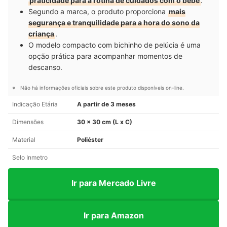
praticidade para a rotina de cuidados com o bebê
.
Segundo a marca, o produto proporciona
mais
segurança e tranquilidade para a hora do sono da
criança
.
O modelo compacto com bichinho de pelúcia é uma
opção prática para acompanhar momentos de
descanso.
Não há informações oficiais sobre este produto disponíveis on-line.
Indicação Etária
A partir de 3 meses
Dimensões
30 x 30 cm (L x C)
Material
Poliéster
Selo Inmetro
Ir para Mercado Livre
Ir para Amazon