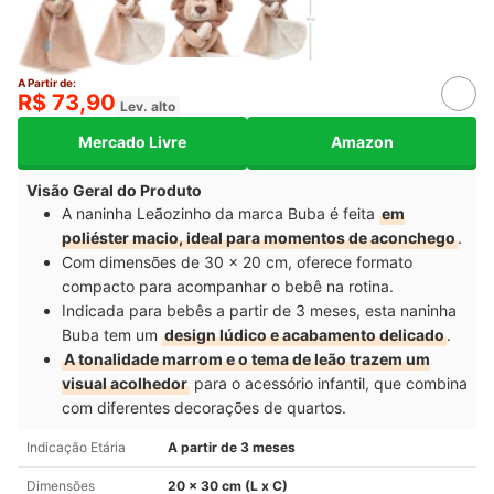
A Partir de:
R$ 73,90
Lev. alto
Mercado Livre
Amazon
Visão Geral do Produto
A naninha Leãozinho da marca Buba é feita
em
poliéster macio, ideal para momentos de aconchego
.
Com dimensões de 30 x 20 cm, oferece formato
compacto para acompanhar o bebê na rotina.
Indicada para bebês a partir de 3 meses, esta naninha
Buba tem um
design lúdico e acabamento delicado
.
A tonalidade marrom e o tema de leão trazem um
visual acolhedor
para o acessório infantil, que combina
com diferentes decorações de quartos.
Indicação Etária
A partir de 3 meses
Dimensões
20 x 30 cm (L x C)