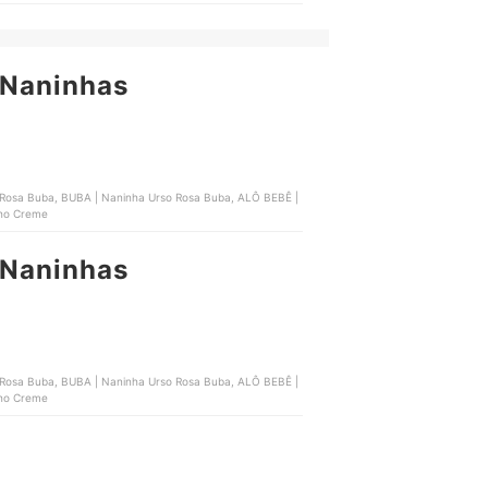
 Naninhas
 Rosa Buba, BUBA | Naninha Urso Rosa Buba, ALÔ BEBÊ |
lho Creme
 Naninhas
 Rosa Buba, BUBA | Naninha Urso Rosa Buba, ALÔ BEBÊ |
lho Creme