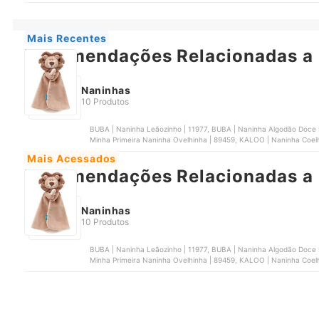
Mais Recentes
Recomendações Relacionadas a
Naninhas
10 Produtos
BUBA | Naninha Leãozinho | 11977, BUBA | Naninha Algodão Doce
Minha Primeira Naninha Ovelhinha | 89459, KALOO | Naninha Coe
Mais Acessados
Recomendações Relacionadas a
Naninhas
10 Produtos
BUBA | Naninha Leãozinho | 11977, BUBA | Naninha Algodão Doce
Minha Primeira Naninha Ovelhinha | 89459, KALOO | Naninha Coe