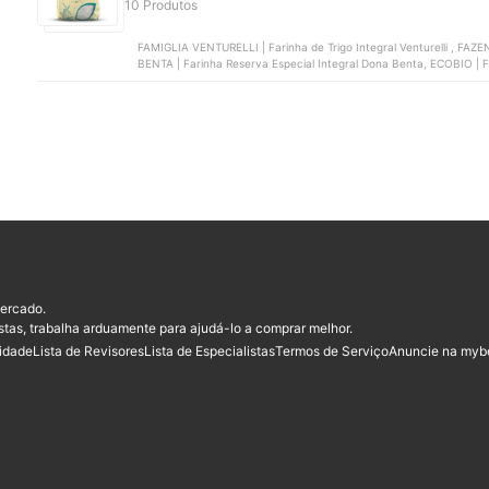
10 Produtos
FAMIGLIA VENTURELLI | Farinha de Trigo Integral Venturelli , FAZ
BENTA | Farinha Reserva Especial Integral Dona Benta, ECOBIO | F
Farinha de Trigo Integral Grings
ercado.
stas, trabalha arduamente para ajudá-lo a comprar melhor.
cidade
Lista de Revisores
Lista de Especialistas
Termos de Serviço
Anuncie na myb