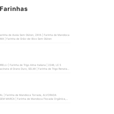
Farinhas
Farinha de Aveia Sem Glúten, ZAYA | Farinha de Mandioca
AMA | Farinha de Grão-de-Bico Sem Glúten
LLI | Farinha de Trigo Alma Italiana | 2246, LE 5
acinata di Grano Duro, SELMI | Farinha de Trigo Renata
L | Farinha de Mandioca Torrada, ALVORADA
SEM MARCA | Farinha de Mandioca Flocada Orgânica,