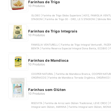
Farinhas de Trigo
10 Produtos
GLOBO | Farinha de Trigo Globo Superiore | A012, FAMIGLIA VENTURE
STAGIONI | Farinha de Trigo 00 - ORO, LE 5 STAGIONI | Sêmola Rim
Semolina Durum
Farinhas de Trigo Integrais
10 Produtos
FAMIGLIA VENTURELLI | Farinha de Trigo Integral Venturelli , FAZ
BENTA | Farinha Reserva Especial Integral Dona Benta, ECOBIO | F
Farinha de Trigo Integral Grings
Farinhas de Mandioca
10 Produtos
COOPER NATURAL | Farinha de Mandioca Branca, COOPER NATURA
ORGÂNICOS | Farinha de Mandioca Torrada Orgânica, ORGÂNICO 
COOPER NATURAL | Farinha de Mandioca Flocada Biju
Farinhas sem Glúten
10 Produtos
RISOVITA | Farinha de Arroz sem Glúten Tradicional, LEVE CROC | 
Integral sem Glúten, AMINNA | Farinha Integral sem Glúten, MON