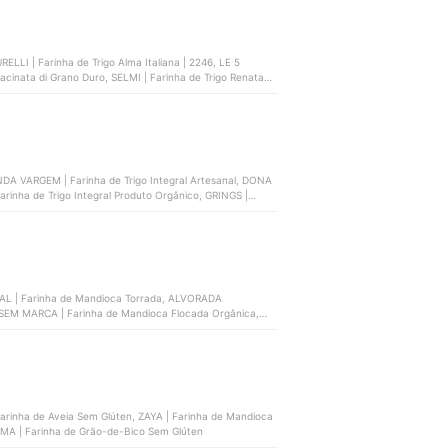
LLI | Farinha de Trigo Alma Italiana | 2246, LE 5
acinata di Grano Duro, SELMI | Farinha de Trigo Renata
ENDA VARGEM | Farinha de Trigo Integral Artesanal, DONA
arinha de Trigo Integral Produto Orgânico, GRINGS |
L | Farinha de Mandioca Torrada, ALVORADA
SEM MARCA | Farinha de Mandioca Flocada Orgânica,
Farinha de Aveia Sem Glúten, ZAYA | Farinha de Mandioca
AMA | Farinha de Grão-de-Bico Sem Glúten