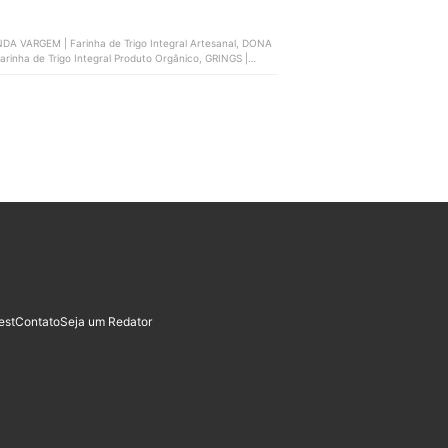
ENDA VARGEM | Farinha de Trigo Integral Artesanal, DONA
arinha de Trigo Integral Produto Orgânico, GRINGS |
est
Contato
Seja um Redator