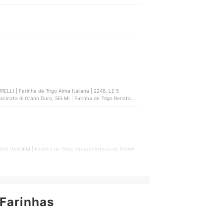
LLI | Farinha de Trigo Alma Italiana | 2246, LE 5
acinata di Grano Duro, SELMI | Farinha de Trigo Renata
ENDA VARGEM | Farinha de Trigo Integral Artesanal, DONA
arinha de Trigo Integral Produto Orgânico, GRINGS |
Farinhas