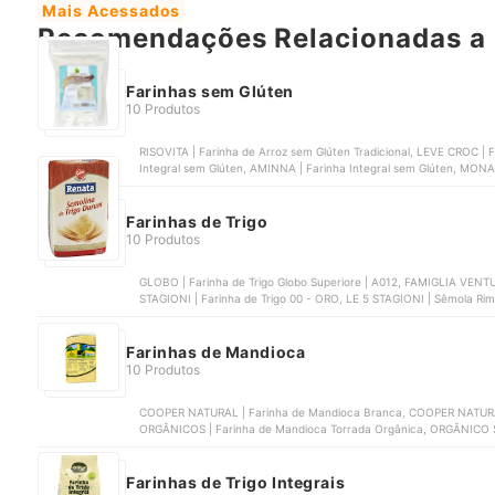
Mais Acessados
Recomendações Relacionadas a 
Farinhas sem Glúten
10 Produtos
RISOVITA | Farinha de Arroz sem Glúten Tradicional, LEVE CROC | 
Integral sem Glúten, AMINNA | Farinha Integral sem Glúten, MON
Farinhas de Trigo
10 Produtos
GLOBO | Farinha de Trigo Globo Superiore | A012, FAMIGLIA VENTURE
STAGIONI | Farinha de Trigo 00 - ORO, LE 5 STAGIONI | Sêmola Rim
Semolina Durum
Farinhas de Mandioca
10 Produtos
COOPER NATURAL | Farinha de Mandioca Branca, COOPER NATURA
ORGÂNICOS | Farinha de Mandioca Torrada Orgânica, ORGÂNICO 
COOPER NATURAL | Farinha de Mandioca Flocada Biju
Farinhas de Trigo Integrais