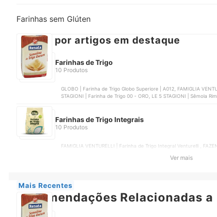
Farinhas sem Glúten
Buscar por artigos em destaque
Farinhas de Trigo
10 Produtos
GLOBO | Farinha de Trigo Globo Superiore | A012, FAMIGLIA VENTURE
STAGIONI | Farinha de Trigo 00 - ORO, LE 5 STAGIONI | Sêmola Rim
Semolina Durum
Farinhas de Trigo Integrais
10 Produtos
FAMIGLIA VENTURELLI | Farinha de Trigo Integral Venturelli , FAZ
BENTA | Farinha Reserva Especial Integral Dona Benta, ECOBIO | F
Ver mais
Farinha de Trigo Integral Grings
Mais Recentes
Recomendações Relacionadas a 