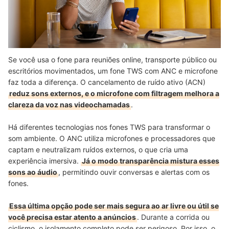
Se você usa o fone para reuniões online, transporte público ou
escritórios movimentados, um fone TWS com ANC e microfone
faz toda a diferença. O cancelamento de ruído ativo (ACN)
reduz sons externos, e o microfone com filtragem melhora a
clareza da voz nas videochamadas
.
Há diferentes tecnologias nos fones TWS para transformar o
som ambiente.
O ANC utiliza microfones e processadores que
captam e neutralizam ruídos externos
, o que cria uma
experiência imersiva.
Já o modo transparência mistura esses
sons ao áudio
, permitindo ouvir conversas e alertas com os
fones.
Essa última opção pode ser mais segura ao ar livre ou útil se
você precisa estar atento a anúncios
. Durante a corrida ou
ciclismo, o isolamento completo pode ser perigoso. Por isso, o