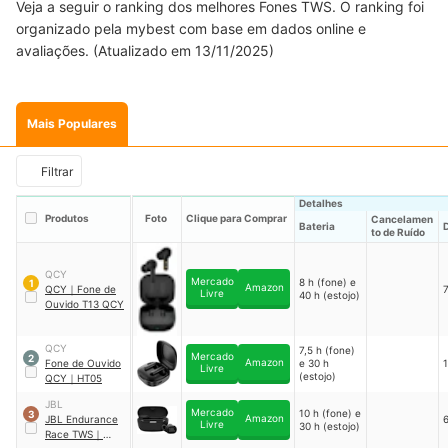
Veja a seguir o ranking dos melhores Fones TWS. O ranking foi
organizado pela mybest com base em dados online e
avaliações. (Atualizado em 13/11/2025)
Mais Populares
Filtrar
Detalhes
Produtos
Foto
Clique para Comprar
Cancelamen
Bateria
to de Ruído
QCY
Mercado
8 h (fone) e
1
Amazon
QCY
｜
Fone de
Livre
40 h (estojo)
Ouvido T13 QCY
QCY
7,5 h (fone)
Mercado
2
Amazon
Fone de Ouvido
e 30 h
Livre
(estojo)
QCY
｜
HT05
JBL
Mercado
10 h (fone) e
3
Amazon
JBL Endurance
Livre
30 h (estojo)
Race TWS
｜