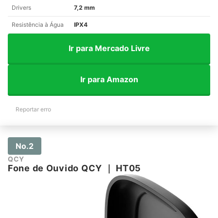
Drivers
7,2 mm
Resistência à Água
IPX4
Ir para Mercado Livre
Ir para Amazon
Reportar erro
No.2
QCY
Fone de Ouvido QCY
｜
HT05