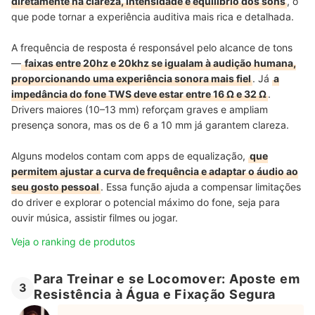
diretamente na clareza, intensidade e equilíbrio dos sons
, o
que pode tornar a experiência auditiva mais rica e detalhada.
A frequência de resposta é responsável pelo alcance de tons
—
faixas entre 20hz e 20khz se igualam à audição humana,
proporcionando uma experiência sonora mais fiel
. Já
a
impedância do fone TWS deve estar entre 16 Ω e 32 Ω
.
Drivers maiores (10–13 mm) reforçam graves e ampliam
presença sonora, mas os de 6 a 10 mm já garantem clareza.
Alguns modelos contam com apps de equalização,
que
permitem ajustar a curva de frequência e adaptar o áudio ao
seu gosto pessoal
. Essa função ajuda a compensar limitações
do driver e explorar o potencial máximo do fone, seja para
ouvir música, assistir filmes ou jogar.
Veja o ranking de produtos
Para Treinar e se Locomover: Aposte em
3
Resistência à Água e Fixação Segura