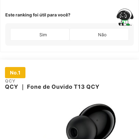
Este ranking foi útil para você?
Sim
Não
No.1
QCY
QCY
｜
Fone de Ouvido T13 QCY