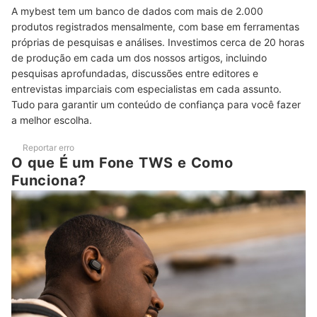
Configuração via App
A mybest tem um banco de dados com mais de 2.000
produtos registrados mensalmente, com base em ferramentas
Se Busca uma Conexão Estável e Multiponto, Prefira Modelos
5
com Bluetooth 5.2 ou Superior
próprias de pesquisas e análises. Investimos cerca de 20 horas
de produção em cada um dos nossos artigos, incluindo
Quer Evitar Pausas para Recarregar? Veja se o Fone TWS de
6
pesquisas aprofundadas, discussões entre editores e
8 a 10 horas de Autonomia
entrevistas imparciais com especialistas em cada assunto.
Top 10 Melhores Fones TWS
Tudo para garantir um conteúdo de confiança para você fazer
a melhor escolha.
Perguntas Frequentes sobre Fones TWS
Reportar erro
Qual a Diferença Entre Fone TWS e Fone Bluetooth?
O que É um Fone TWS e Como
Funciona?
Quais as Vantagens dos Melhores Fones de Ouvido TWS?
Como Conectar o Fone TWS?
Por que Meu Fone TWS Só Funciona de um Lado?
O que Fazer Quando o Fone TWS Não Conecta ao Dispositivo?
Confira Também as Nossas Indicações de Fones de Ouvido e
Headsets Baratos