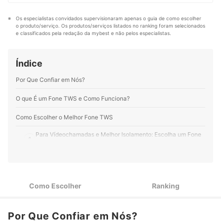
conteúdos, entregando informações de qualidade para
cinema, publicidade e dirige projetos audiovisuais
fazerem a melhor escolha. Trabalho na mybest há
online para clientes nacionais e internacionais.
Os especialistas convidados supervisionaram apenas o guia de como escolher 
quase 2 anos e nesse período já produzi, revisei e
Perfil de Vinicius Krüger
o produto/serviço. Os produtos/serviços listados no ranking foram selecionados 
atualizei mais de 200 artigos. O mais legal é que posso
e classificados pela redação da mybest e não pelos especialistas.
ampliar meus conhecimentos e ajudar os leitores a
entender sobre diferentes produtos, até os mais
incomuns.
Índice
Perfil de Natalia Iannacone
Por Que Confiar em Nós?
O que É um Fone TWS e Como Funciona?
Como Escolher o Melhor Fone TWS
Para Vídeochamadas e Melhor Isolamento: Escolha um Fone
1
TWS com ANC e Microfone
Para uma Melhor Experiência Sonora: Avalie Frequência,
2
Impedância e Tamanho do Driver
Como Escolher
Ranking
Para Treinar e se Locomover: Aposte em Resistência à Água
3
e Fixação Segura
Quer um Som Personalizado? Avalie o Controle por Toque e
Por Que Confiar em Nós?
4