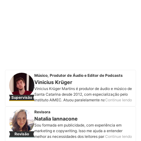
Músico, Produtor de Áudio e Editor de Podcasts
Vinicius Krüger
Vinicius Krüger Martins é produtor de áudio e músico de
Santa Catarina desde 2012, com especialização pelo
Supervisão
instituto AIMEC. Atuou paralelamente na área de
Continue lendo
publicidade de 2006 a 2020 na área de criação
gerenciando projetos gráficos e audiovisuais e hoje
Revisora
atua exclusivamente na área de áudio para cinema,
Natalia Iannacone
publicidade e jogos e especializado em edição de
Sou formada em publicidade, com experiência em
podcasts, trabalhando com clientes como Globo,
marketing e copywriting. Isso me ajuda a entender
Revisão
Bradesco, CNN, entre outros. Em 2020 abriu sua
melhor as necessidades dos leitores para produzir os
Continue lendo
própria produtora onde faz direção de som para