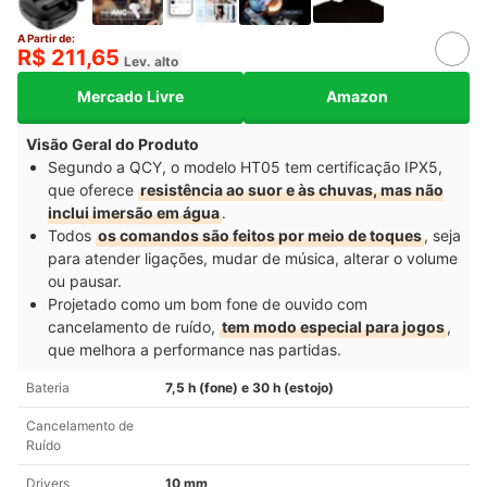
A Partir de:
R$ 211,65
Lev. alto
Mercado Livre
Amazon
Visão Geral do Produto
Segundo a QCY, o modelo HT05 tem certificação IPX5,
que oferece
resistência ao suor e às chuvas, mas não
inclui imersão em água
.
Todos
os comandos são feitos por meio de toques
, seja
para atender ligações, mudar de música, alterar o volume
ou pausar.
Projetado como um bom fone de ouvido com
cancelamento de ruído,
tem modo especial para jogos
,
que melhora a performance nas partidas.
Bateria
7,5 h (fone) e 30 h (estojo)
Cancelamento de
Ruído
Drivers
10 mm