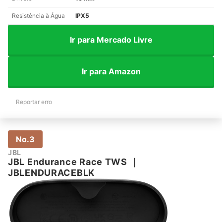
Resistência à Água
IPX5
Ir para Mercado Livre
Ir para Amazon
Reportar erro
No.3
JBL
JBL Endurance Race TWS
｜
JBLENDURACEBLK