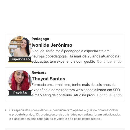
Pedagoga
Ivonilde Jerônimo
Ivonilde Jerônimo é pedagoga e especialista em
neuropsicopedagogia. Há mais de 25 anos atuando na
Supervisão
educação, tem experiência com gestão escolar,
Continue lendo
coordenação pedagógica e sala de aula. Atualmente é
empreendedora digital, pesquisadora e autora de
Revisora
materiais e jogos educacionais, auxiliando pais, alunos
Thayná Santos
e instituições escolares. Por meio de seu perfil no
Formada em Jornalismo, tenho mais de seis anos de
Instagram, já colaborou com mais de 10.000
experiência como redatora web especializada em SEO
Revisão
professores do Brasil e outros países. É uma das CEO
e marketing de conteúdo. Atuo na produção e
Continue lendo
do projeto O Suporte Pedagógico, que oferece
otimização de artigos, blogs, portais de notícias e
consultoria pedagógica a professores e gestores em
páginas institucionais, sempre com foco em
todo o Brasil. Acredita que a aprendizagem deve ser
Os especialistas convidados supervisionaram apenas o guia de como escolher 
ranqueamento orgânico e engajamento do público.
conduzida com muita responsabilidade, sensibilidade,
o produto/serviço. Os produtos/serviços listados no ranking foram selecionados 
Perfil de Thayná Santos
criatividade e ludicidade. Acompanhe Ivonilde no
e classificados pela redação da mybest e não pelos especialistas.
Instagram, Facebook e LinkedIn.
Perfil de Ivonilde Jerônimo