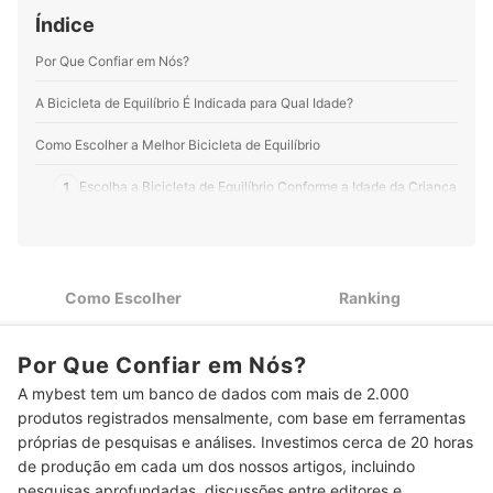
Índice
Por Que Confiar em Nós?
A Bicicleta de Equilíbrio É Indicada para Qual Idade?
Como Escolher a Melhor Bicicleta de Equilíbrio
1
Escolha a Bicicleta de Equilíbrio Conforme a Idade da Criança
Escolha a Bicicleta de Equilíbrio Considerando o Tamanho do
2
Aro
Escolha a Bicicleta de Equilíbrio de Acordo com o Material do
3
Como Escolher
Ranking
Pneu
Top 10 Melhores Bicicletas de Equilíbrio
Por Que Confiar em Nós?
Perguntas Frequentes sobre Bicicletas de Equilíbrio
A mybest tem um banco de dados com mais de 2.000
produtos registrados mensalmente, com base em ferramentas
A Criança Precisa Usar Capacete na Bicicleta de Equilíbrio?
próprias de pesquisas e análises. Investimos cerca de 20 horas
de produção em cada um dos nossos artigos, incluindo
Por que a Bicicleta de Equilíbrio Não Tem Pedal?
pesquisas aprofundadas, discussões entre editores e