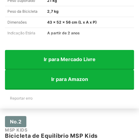
Peso Suportado
21 kg
Peso da Bicicleta
2,7 kg
Dimensões
43 x 52 x 56 cm (L x A x P)
Indicação Etária
A partir de 2 anos
Ir para Mercado Livre
Ir para Amazon
Reportar erro
No.2
MSP KIDS
Bicicleta de Equilíbrio MSP Kids