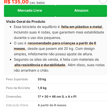
R$ 135,00
Lev. baixo
Mercado Livre
Amazon
Visão Geral do Produto
Essa bicicleta de equilíbrio é
feita em plástico e metal
,
incluindo suas 4 rodas, que garantem mais estabilidade
durante o uso dos pequenos.
O uso é
recomendado para crianças a partir de 6
meses
, desde que pesem até 20 kg. Com design
simples, infelizmente não possui ajuste de altura.
Segundo os sites de venda, é feita com materiais de
alta resistência e durabilidade
. Além disso, suas rodas
não arranham o chão.
Peso Suportado
20 kg
Peso da Bicicleta
1,8 kg
Dimensões
17 x 30 x 48 cm (L x A x P)
Indicação Etária
A partir de 6 meses