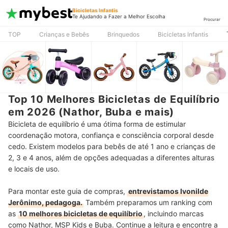
Bicicletas Infantis
Te Ajudando a Fazer a Melhor Escolha
Procurar
TOP
Crianças e Bebês
Brinquedos
Bicicletas Infantis
Top 10 Melhores Bicicletas de Equilíbrio
em 2026 (Nathor, Buba e mais)
Bicicleta de equilíbrio é uma ótima forma de estimular
coordenação motora, confiança e consciência corporal desde
cedo. Existem modelos para bebês de até 1 ano e crianças de
2, 3 e 4 anos, além de opções adequadas a diferentes alturas
e locais de uso.
Para montar este guia de compras
,
entrevistamos Ivonilde
Jerônimo, pedagoga.
Também preparamos um ranking com
as
10 melhores bicicletas de equilíbrio
, incluindo marcas
como Nathor, MSP Kids e Buba. Continue a leitura e encontre a