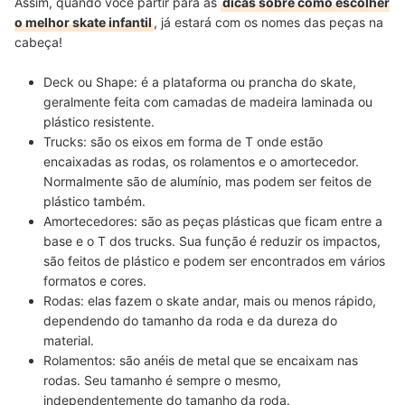
Assim, quando você partir para as
dicas sobre como escolher
o melhor skate infantil
, já estará com os nomes das peças na
cabeça!
Deck ou Shape:
é a
plataforma ou prancha do skate
,
geralmente feita com camadas de madeira laminada ou
plástico resistente.
Trucks:
são os
eixos em forma de T onde estão
encaixadas as rodas, os rolamentos e o amortecedor
.
Normalmente são de alumínio, mas podem ser feitos de
plástico também.
Amortecedores:
são as peças plásticas que ficam entre a
base e o T dos trucks.
Sua função é reduzir os impactos
,
são feitos de plástico e podem ser encontrados em vários
formatos e cores.
Rodas:
elas
fazem o skate andar, mais ou menos rápido
,
dependendo do tamanho da roda e da dureza do
material.
Rolamentos:
são
anéis de metal que se encaixam nas
rodas
. Seu tamanho é sempre o mesmo,
independentemente do tamanho da roda.