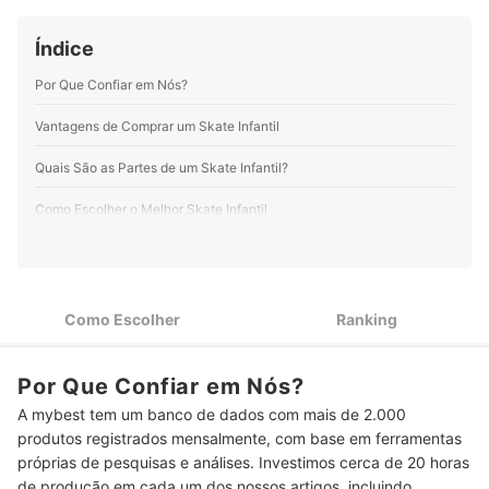
dedicação em cada texto. Trabalhar na mybest é uma
experiência incrível e enriquecedora. Inclusive, já
Índice
redigi, revisei e atualizei mais de 400 artigos para o
site!
Por Que Confiar em Nós?
Perfil de Sara Berwian
Vantagens de Comprar um Skate Infantil
Quais São as Partes de um Skate Infantil?
Como Escolher o Melhor Skate Infantil
Verifique se o Fabricante Informa a Indicação de Idade do
1
Skate Infantil
Skateboard, Cruiser ou Longboard? Escolha o Tipo Conforme
2
Como Escolher
Ranking
o Nível de Skate da Criança
Para Skatistas Menores de 7 Anos, Opte por Skates Infantis
3
Por Que Confiar em Nós?
com Até 7,25"
A mybest tem um banco de dados com mais de 2.000
Para as Primeiras Manobras, Prefira um Skate Infantil com
4
produtos registrados mensalmente, com base em ferramentas
Shape de Marfim ou Maple
próprias de pesquisas e análises. Investimos cerca de 20 horas
Quer um Skate Resistente? Compre um Modelo com Truck de
de produção em cada um dos nossos artigos, incluindo