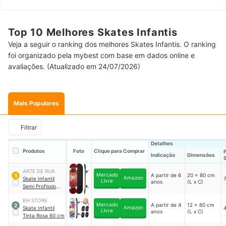
Top 10 Melhores Skates Infantis
Veja a seguir o ranking dos melhores Skates Infantis. O ranking
foi organizado pela mybest com base em dados online e
avaliações. (Atualizado em 24/07/2026)
Mais Populares
Filtrar
Detalhes
Produtos
Foto
Clique para Comprar
Indicação
Dimensões
ARTE DE RUA
Mercado
A partir de 6
20 x 80 cm
1
Amazon
Skate Infantil
Livre
anos
(L x C)
Semi Profissional
Homem-Aranha
BH STORE
Arte de Rua
Mercado
A partir de 4
12 x 60 cm
2
Amazon
Skate Infantil
Livre
anos
(L x C)
Tinta Rosa 60 cm