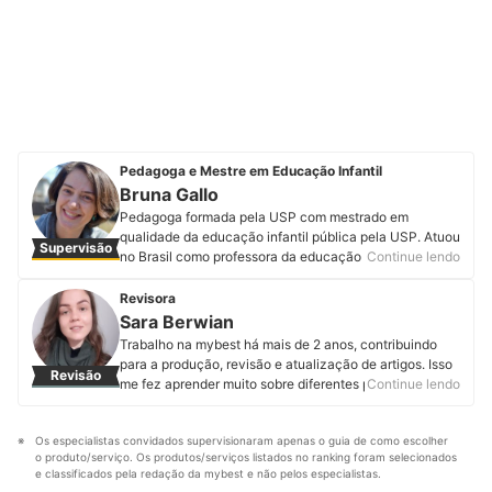
Pedagoga e Mestre em Educação Infantil
Bruna Gallo
Pedagoga formada pela USP com mestrado em
qualidade da educação infantil pública pela USP. Atuou
Supervisão
no Brasil como professora da educação infantil e séries
Continue lendo
iniciais do ensino fundamental, tanto na rede privada
quanto na rede pública. Na Austrália, foi professora em
Revisora
uma escola comunitária e comunicadora científica em
Sara Berwian
um museu de ciências para crianças. Em Chicago, nos
Trabalho na mybest há mais de 2 anos, contribuindo
Estados Unidos, trabalhou como voluntária em uma
para a produção, revisão e atualização de artigos. Isso
Revisão
ONG de formação de educadores para educação
me fez aprender muito sobre diferentes produtos e
Continue lendo
infantil. Atualmente é criadora de conteúdos no
técnicas de SEO. Hoje o que me motiva é entregar um
Instagram, consultora educacional e autora de material
conteúdo de fácil compreensão, mesmo com um tema
didático. Conheça mais sobre Bruna Gallo no
Os especialistas convidados supervisionaram apenas o guia de como escolher 
incomum. Apesar de não ser formada na área, sempre
Instagram.
o produto/serviço. Os produtos/serviços listados no ranking foram selecionados 
gostei de escrever. Foi isso o que me trouxe até o time
Perfil de Bruna Gallo
e classificados pela redação da mybest e não pelos especialistas.
da mybest e me motiva a produzir mais, entregando