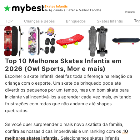
Skates Infantis
Te Ajudando a Fazer a Melhor Escolha
Procurar
Top
TOP
Crianças e Bebês
Brinquedos
Skates Infantis
Top 10 Melhores Skates Infantis em
2026 (Owl Sports, Mor e mais)
Escolher o skate infantil ideal faz toda diferença na relação da
criança com o esporte. Um skate de brinquedo pode até
divertir os pequenos por um tempo, mas um bom skate para
iniciante vai incentivá-los a aprender cada vez mais, evitando
frustrações com rodas que não andam e até shapes
quebrados.
Se você quer surpreender o mais novo skatista da família,
confira as nossas dicas imperdíveis e um ranking com os
10
melhores skates infantis
.
Selecionamos skates infantis