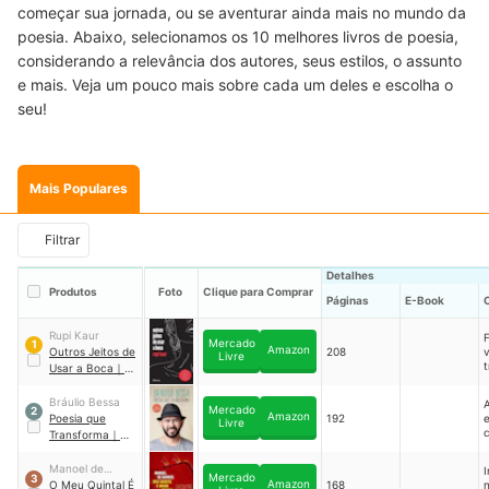
começar sua jornada, ou se aventurar ainda mais no mundo da
poesia. Abaixo, selecionamos os 10 melhores livros de poesia,
considerando a relevância dos autores, seus estilos, o assunto
e mais. Veja um pouco mais sobre cada um deles e escolha o
seu!
Mais Populares
Filtrar
Detalhes
Produtos
Foto
Clique para Comprar
Páginas
E-Book
Rupi Kaur
Mercado
1
Amazon
Outros Jeitos de
208
v
Livre
Usar a Boca
｜
PLANETA
Bráulio Bessa
Mercado
2
Amazon
Poesia que
192
Livre
Transforma
｜
r
SEXTANTE
Manoel de
I
s
Mercado
3
Amazon
Barros
O Meu Quintal É
168
c