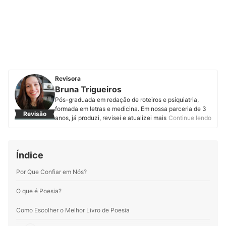
Revisora
Bruna Trigueiros
Pós-graduada em redação de roteiros e psiquiatria,
formada em letras e medicina. Em nossa parceria de 3
Revisão
anos, já produzi, revisei e atualizei mais de 700 artigos
Continue lendo
para mybest. Tanto estudo e prática me ajudam a
garantir a qualidade de artigos, meus e de terceiros, em
áreas variadas.
Índice
Perfil de Bruna Trigueiros
Por Que Confiar em Nós?
O que é Poesia?
Como Escolher o Melhor Livro de Poesia