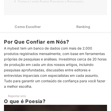
1
Comece Lendo Poetas Populares e Renomados
Considere Comprar Livros de Poesia com Assuntos de Seu
2
Interesse
Ebooks e Livros de Bolso Costumam Ser Mais Práticos e
3
Como Escolher
Ranking
Baratos
4
Observe o Número de Páginas do Livro de Poesia
Por Que Confiar em Nós?
A mybest tem um banco de dados com mais de 2.000
Top 10 Melhores Livros de Poesia
produtos registrados mensalmente, com base em ferramentas
Veja Também os Melhores Livros de Fernando Pessoa, Clarice
próprias de pesquisas e análises. Investimos cerca de 20 horas
Lispector e Outros
de produção em cada um dos nossos artigos, incluindo
pesquisas aprofundadas, discussões entre editores e
entrevistas imparciais com especialistas em cada assunto.
Tudo para garantir um conteúdo de confiança para você fazer
a melhor escolha.
Reportar erro
O que é Poesia?