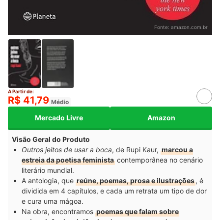
Fonte:
amazon.com.br
A Partir de:
R$ 41,79
Médio
Mercado Livre
Amazon
Visão Geral do Produto
Outros jeitos de usar a boca
, de Rupi Kaur,
marcou a
estreia da poetisa feminista
contemporânea no cenário
literário mundial.
A antologia, que
reúne, poemas, prosa e ilustrações
, é
dividida em 4 capítulos, e cada um retrata um tipo de dor
e cura uma mágoa.
Na obra, encontramos
poemas que falam sobre