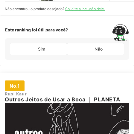
e
｜
ASTRAL
r
CULTURAL
i
Não encontrou o produto desejado?
Solicite a inclusão dele.
l
Este ranking foi útil para você?
Sim
Não
No.1
Rupi Kaur
Outros Jeitos de Usar a Boca
｜
PLANETA