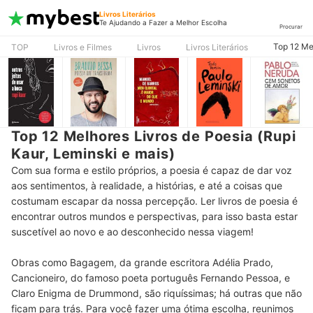
Livros Literários
Te Ajudando a Fazer a Melhor Escolha
Procurar
Top 12 Mel
TOP
Livros e Filmes
Livros
Livros Literários
Top 12 Melhores Livros de Poesia (Rupi
Kaur, Leminski e mais)
Com sua forma e estilo próprios, a poesia é capaz de dar voz
aos sentimentos, à realidade, a histórias, e até a coisas que
costumam escapar da nossa percepção. Ler livros de poesia é
encontrar outros mundos e perspectivas, para isso basta estar
suscetível ao novo e ao desconhecido nessa viagem!
Obras como Bagagem, da grande escritora Adélia Prado,
Cancioneiro, do famoso poeta português Fernando Pessoa, e
Claro Enigma de Drummond, são riquíssimas; há outras que não
ficam para trás. Para você fazer uma ótima escolha, reunimos