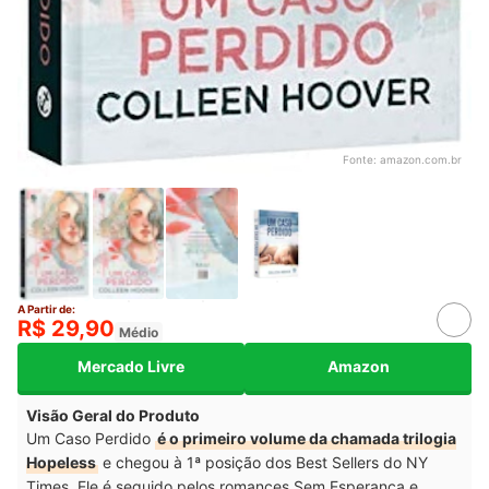
Fonte:
amazon.com.br
A Partir de:
R$ 29,90
Médio
Mercado Livre
Amazon
Visão Geral do Produto
Um Caso Perdido
é o primeiro volume da chamada trilogia
Hopeless
e chegou à 1ª posição dos Best Sellers do NY
Times. Ele é seguido pelos romances Sem Esperança e