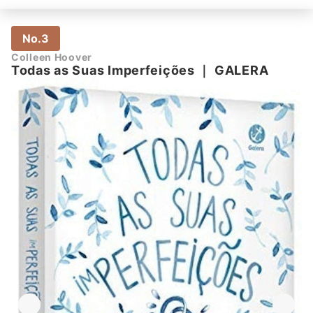
No.3
Colleen Hoover
Todas as Suas Imperfeições
｜
GALERA