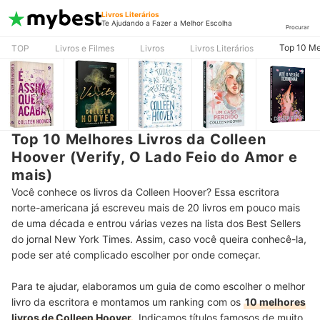
Livros Literários
Te Ajudando a Fazer a Melhor Escolha
Procurar
Top 10 Me
TOP
Livros e Filmes
Livros
Livros Literários
Top 10 Melhores Livros da Colleen
Hoover (Verify, O Lado Feio do Amor e
mais)
Você conhece os livros da Colleen Hoover? Essa escritora
norte-americana já escreveu mais de 20 livros em pouco mais
de uma década e entrou várias vezes na lista dos Best Sellers
do jornal New York Times. Assim, caso você queira conhecê-la,
pode ser até complicado escolher por onde começar.
Para te ajudar, elaboramos um guia de como escolher o melhor
livro da escritora e montamos um ranking com os
10 melhores
livros de Colleen Hoover
. Indicamos títulos famosos de muito