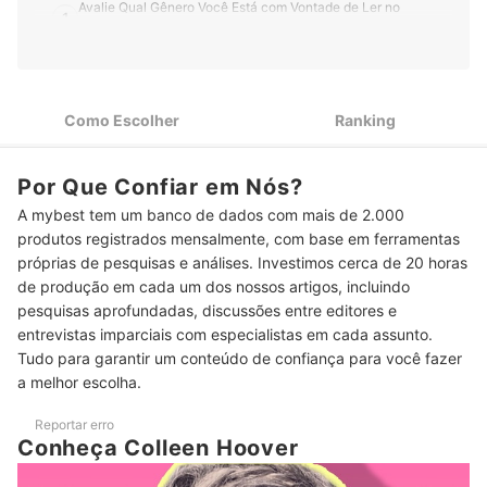
Avalie Qual Gênero Você Está com Vontade de Ler no
1
Momento
Confira a Classificação Indicativa que Colleen Hoover
2
Sugere para Seus Livros
Como Escolher
Ranking
Veja as Notas Recebidas pelos Livros de Colleen Hoover no
3
Site Skoob
Por Que Confiar em Nós?
4
Ebooks São Mais Práticos e Geralmente Mais Baratos
A mybest tem um banco de dados com mais de 2.000
5
Cheque a Quantidade de Páginas Antes de Iniciar a Leitura
produtos registrados mensalmente, com base em ferramentas
próprias de pesquisas e análises. Investimos cerca de 20 horas
Top 10 Melhores Livros de Colleen Hoover
de produção em cada um dos nossos artigos, incluindo
pesquisas aprofundadas, discussões entre editores e
Se Você Gosta de Romances, Veja Aqui Outras Indicações de Livros
entrevistas imparciais com especialistas em cada assunto.
do Gênero
Tudo para garantir um conteúdo de confiança para você fazer
Conclusão
a melhor escolha.
Reportar erro
Conheça Colleen Hoover