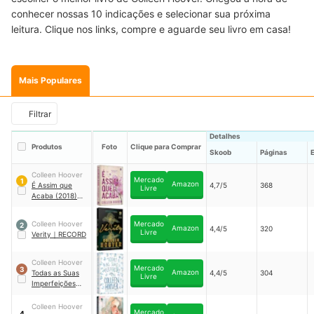
conhecer nossas 10 indicações e selecionar sua próxima
leitura. Clique nos links, compre e aguarde seu livro em casa!
Mais Populares
Filtrar
Detalhes
Produtos
Foto
Clique para Comprar
Skoob
Páginas
Colleen Hoover
Mercado
1
Amazon
É Assim que
4,7/5
368
Livre
Acaba (2018)
｜
GALERA
Colleen Hoover
Mercado
2
Amazon
4,4/5
320
Livre
Verity
｜
RECORD
Colleen Hoover
Mercado
3
Amazon
Todas as Suas
4,4/5
304
Livre
Imperfeições
｜
GALERA
Colleen Hoover
Mercado
4