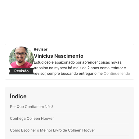
Revisor
Vinicius Nascimento
Estudioso e apaixonado por aprender coisas novas,
trabalho na mybest há mais de 2 anos como redator e
Revisão
revisor, sempre buscando entregar o melhor conteúdo
Continue lendo
aos nossos leitores. Nesse período, revisei mais de 400
artigos e produzi mais de 200, entre textos novos e
atualizações. Durante esses anos criando conteúdo fui
Índice
me apaixonando por alguns segmentos, como
informática, nutrição e tudo que envolve a paternidade
Por Que Confiar em Nós?
e os cuidados com crianças. O mais legal é que aqui na
mybest tive a oportunidade de aprofundar meus
conhecimentos em diversas áreas.
Conheça Colleen Hoover
Perfil de Vinicius Nascimento
Como Escolher o Melhor Livro de Colleen Hoover