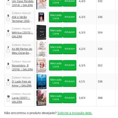
Amazon
Um Caso Perdido
4,4/5
332
Livre
(2014)
｜
GALERA
Colleen Hoover
Mercado
5
Amazon
Até o Verão
4,3/5
336
Livre
Terminar (2021)
｜
GALERA
Colleen Hoover
Mercado
6
Amazon
Métrica (2013)
｜
4,3/5
304
Livre
GALERA
Colleen Hoover
Mercado
7
Amazon
As Mil Partes do
4,2/5
336
Livre
Meu Coração
(2018)
｜
GALERA
Colleen Hoover
Mercado
8
Amazon
Novembro, 9
4,3/5
352
Livre
(2016)
｜
GALERA
Colleen Hoover
Mercado
9
Amazon
O Lado Feio do
4,1/5
336
Livre
Amor
｜
GALERA
Colleen Hoover
Mercado
10
Amazon
Layla (2021)
｜
3,6/5
368
Livre
GALERA
Não encontrou o produto desejado?
Solicite a inclusão dele.