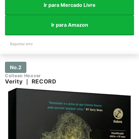
Ir para Mercado Livre
Ir para Amazon
Reportar erro
No.2
Colleen Hoover
Verity
｜
RECORD