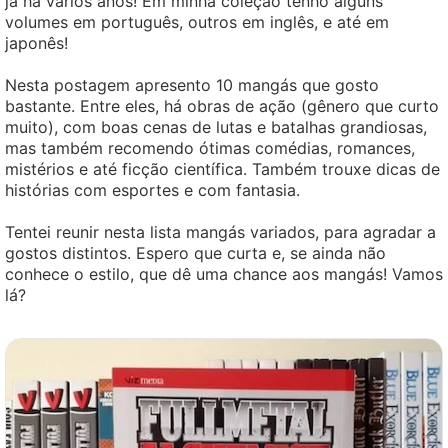
já há vários anos! Em minha coleção tenho alguns
volumes em português, outros em inglês, e até em
japonês!
Nesta postagem apresento 10 mangás que gosto
bastante. Entre eles, há obras de ação (gênero que curto
muito), com boas cenas de lutas e batalhas grandiosas,
mas também recomendo ótimas comédias, romances,
mistérios e até ficção científica. Também trouxe dicas de
histórias com esportes e com fantasia.
Tentei reunir nesta lista mangás variados, para agradar a
gostos distintos. Espero que curta e, se ainda não
conhece o estilo, que dê uma chance aos mangás! Vamos
lá?