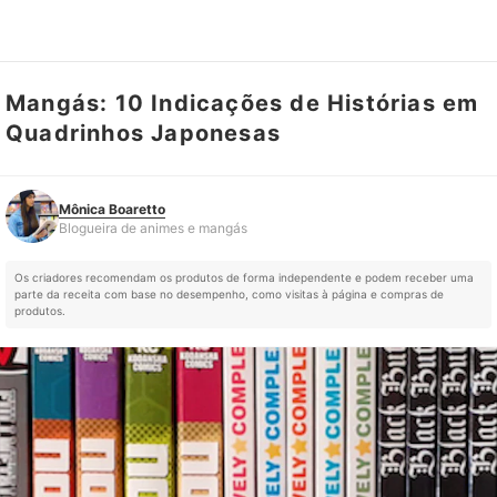
Mangás: 10 Indicações de Histórias em
Mônica Boaretto
Blogueira de animes e mangás
Quadrinhos Japonesas
Mônica Boaretto
Blogueira de animes e mangás
Os criadores recomendam os produtos de forma independente e podem receber uma
parte da receita com base no desempenho, como visitas à página e compras de
produtos.