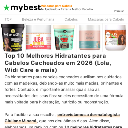
Máscaras para Cabelo
Te Ajudando a Fazer a Melhor Escolha
Procurar
TOP
Beleza e Perfumaria
Cabelos
Máscaras para Cabelo
Top 10 Melhores Hidratantes para
Cabelos Cacheados em 2026 (Lola,
Widi Care e mais)
Os hidratantes para cabelos cacheados auxiliam nos cuidados
com as madeixas, deixando-as muito mais macias, brilhantes e
fortes. Contudo, é importante analisar quais são as
necessidades dos seus fios: se eles necessitam de uma fórmula
mais voltada para hidratação, nutrição ou reconstrução.
Para facilitar a sua escolha,
entrevistamos a dermatologista
Giuliane Minami
, que nos deu ótimas dicas. Além disso,
elaboramos um ranking com os
10 melhores hidratantes para