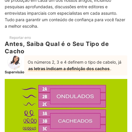
de produção em cada um dos nossos artigos, incluindo
Perguntas Frequentes sobre Hidratantes para Cabelos Cacheados
pesquisas aprofundadas, discussões entre editores e
Com que Frequência é Indicado o Uso de Creme Hidratante?
entrevistas imparciais com especialistas em cada assunto.
Tudo para garantir um conteúdo de confiança para você fazer
Além de Fazer a Hidratação Teria outras Recomendações para
a melhor escolha.
Combater o Ressecamento dos Cabelos Cacheados?
Reportar erro
É Verdade que Cabelos Cacheados Tendem a Apresentar Mais
Antes, Saiba Qual é o Seu Tipo de
Frizz? Como Amenizar esse Aspecto?
Cacho
Confira Mais Produtos para Manter os Cabelos Cacheados em Dia
Os números 2, 3 e 4 definem o tipo de cabelo, já
as letras indicam a definição dos cachos
.
Supervisão