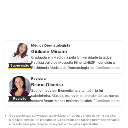
Médica Dermatologista
Giuliane Minami
Graduada em Medicina pela Universidade Estadual
Paulista Júlio de Mesquita Filho (UNESP), concluiu a
Supervisão
Residência Médica de Dermatologia na mesma
Continue lendo
instituição, onde se tornou especialista e associada
titular da Sociedade Brasileira de Dermatologia (SBD).
Revisora
É mestra, também pela UNESP, na área de Tricologia.
Bruna Oliveira
Como sempre acreditou na importância do cabelo na
Sou formada em Biomedicina e também já fui
identidade e na autoestima das pessoas,
cabeleireira. Mas ler, escrever e aprender coisas novas
Revisão
principalmente, das mulheres, sua tese teve como foco
sempre foram minhas maiores paixões. Desde que
Continue lendo
a alopecia de padrão feminino. Com uma ampla
assumi minha real vocação, encontrei na mybest o
formação na área clínica, cirúrgica e estética, a médica
espaço perfeito para expressar minha
está em busca constante por conhecimento e
Os especialistas convidados supervisionaram apenas o guia de como escolher 
multipotencialidade. Por aqui produzo e atualizo
atualizações em congressos e cursos. Acompanhe a
o produto/serviço. Os produtos/serviços listados no ranking foram selecionados 
conteúdos sobre os mais variados temas. Meus
Dra. Giuliane no Instagram, Youtube, Facebook,
e classificados pela redação da mybest e não pelos especialistas.
preferidos são produtos pet, cosméticos, eletroportáteis