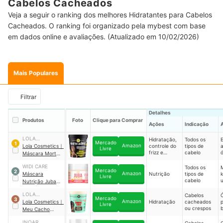
Cabelos Cacheados
Veja a seguir o ranking dos melhores Hidratantes para Cabelos
Cacheados. O ranking foi organizado pela mybest com base
em dados online e avaliações. (Atualizado em 10/02/2026)
Mais Populares
Filtrar
Detalhes
Produtos
Foto
Clique para Comprar
Ações
Indicação
‎LOLA
Hidratação,
Todos os
E
Mercado
1
Amazon
COSMETICS
Lola Cosmetics
｜
controle do
tipos de
a
Livre
frizz e
cabelo
Máscara Morte
fortalecimen
e
Súbita
｜
25834
to da fibra
WIDI CARE
Todos os
Mercado
2
Amazon
Máscara
Nutrição
tipos de
k
Livre
cabelo
Nutrição Juba
p
Butter Oil
ó
LOLA
Cabelos
Mercado
3
j
Amazon
COSMETICS
Lola Cosmetics
｜
Hidratação
cacheados
Livre
g
ou crespos
Meu Cacho
e
Minha Vida -
f
INOAR