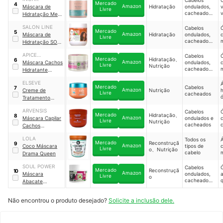
Cabelos
Máscara
Mercado
4
Amazon
Máscara de
Hidratação
ondulados,
v
Livre
cacheados e
v
Hidratação Meu
crespos
ó
Cacho, Meu
SALON LINE
Cabelos
Crush
｜
INR-
Mercado
5
Amazon
Máscara de
Hidratação
ondulados,
52252
Livre
cacheados e
Hidratação SOS
crespos
Cachos Coco
APICE
Cabelos
Tratamento
Mercado
Hidratação、
6
Amazon
COSMETICS
Máscara Cachos
ondulados,
Profundo
｜
Livre
Nutrição
cacheados,
Hidratante
34852
crespos e
k
Nutritiva
em transição
ELSEVE
Mercado
Cabelos
7
capilar
Amazon
Creme de
Nutrição
h
Livre
cacheados
ó
Tratamento
r
Cachos Longos
ARVENSIS
Cabelos
dos Sonhos
Mercado
Hidratação、
8
Amazon
Máscara Capilar
ondulados e
Livre
Nutrição
cacheados
Cachos
v
Ondulados/Cach
v
LOLA
Todos os
eados
Mercado
Reconstruçã
9
Amazon
Coco Máscara
tipos de
Livre
o、Nutrição
cabelo
Drama Queen
k
SOUL POWER
Cabelos
Mercado
Reconstruçã
10
Amazon
Máscara
ondulados,
Livre
o
cacheados e
Abacate
crespos
v
Proteinado
Reconstrução
Não encontrou o produto desejado?
Solicite a inclusão dele.
p