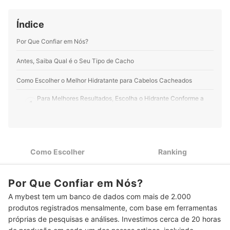
LinkedIn e em seu site.
e suplementos alimentares. Minha motivação é
Perfil de Giuliane Minami
entregar informação de qualidade em linguagem clara,
Índice
objetiva e gostosa de ler.
Perfil de Bruna Oliveira
Por Que Confiar em Nós?
Antes, Saiba Qual é o Seu Tipo de Cacho
Como Escolher o Melhor Hidratante para Cabelos Cacheados
Para Melhores Resultados, Escolha o Hidrante Conforme a
1
Necessidade dos Fios
Opte por Produtos com Óleos na Composição para
2
Potencializar a Hidratação nos Cabelos
Como Escolher
Ranking
Se Prefere Usar Produtos Mais Naturais, Priorize Fórmulas
3
sem Parabenos e Petrolatos
Por Que Confiar em Nós?
Top 10 Melhores Hidratantes para Cabelos Cacheados
A mybest tem um banco de dados com mais de 2.000
Use Técnicas como a Fitagem para Garantir os Benefícios do
produtos registrados mensalmente, com base em ferramentas
Hidratante para Cabelos Cacheados
próprias de pesquisas e análises. Investimos cerca de 20 horas