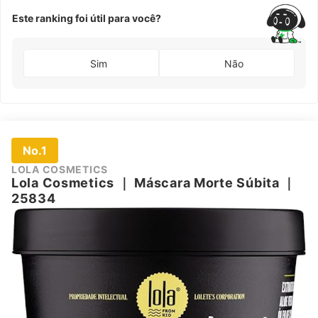
Este ranking foi útil para você?
Sim
Não
No.1
‎LOLA COSMETICS
Lola Cosmetics
｜
Máscara Morte Súbita
｜
25834