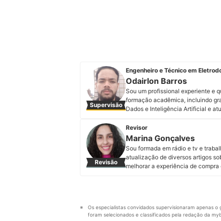
Engenheiro e Técnico em Eletro
Odairlon Barros
Sou um profissional experiente e 
formação acadêmica, incluindo g
Supervisão
Dados e Inteligência Artificial e
estou sempre buscando aprimorar 
prática de 15 anos na área de ma
Revisor
o que me permitiu desenvolver uma
Marina Gonçalves
Também sou técnico em Mecânica e
Sou formada em rádio e tv e traba
habilita a trabalhar com tecnolog
atualização de diversos artigos so
Revisão
meus conhecimentos e habilidades 
melhorar a experiência de compra 
organizações.
Perfil de Marina Gonçalves
Perfil de Odairlon Barros
Os especialistas convidados supervisionaram apenas o g
foram selecionados e classificados pela redação da mybe