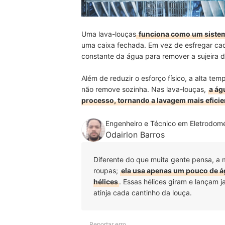
Uma lava-louças
funciona como um sistema
uma caixa fechada. Em vez de esfregar cad
constante da água para remover a sujeira do
Além de reduzir o esforço físico, a alta tem
não remove sozinha. Nas lava-louças,
a ág
processo, tornando a lavagem mais efici
Engenheiro e Técnico em Eletrodomé
Odairlon Barros
Diferente do que muita gente pensa, a
roupas;
ela usa apenas um pouco de á
hélices
. Essas hélices giram e lançam 
atinja cada cantinho da louça.
Reportar erro