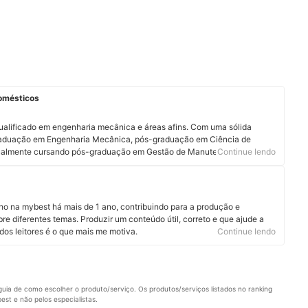
domésticos
qualificado em engenharia mecânica e áreas afins. Com uma sólida
raduação em Engenharia Mecânica, pós-graduação em Ciência de
 atualmente cursando pós-graduação em Gestão de Manutenção Industrial,
Continue lendo
meus conhecimentos e habilidades. Além disso, possuo experiência
nutenção e instalação de equipamentos de Refrigeração e Aquecimento,
 visão ampla e profunda das necessidades e desafios do setor.
 tenho cursos de qualificação em Automação e Informática, o que me
lho na mybest há mais de 1 ano, contribuindo para a produção e
ias avançadas e soluções inovadoras. Estou sempre pronto para aplicar
bre diferentes temas. Produzir um conteúdo útil, correto e que ajude a
em projetos desafiadores e contribuir para o sucesso de equipes e
dos leitores é o que mais me motiva.
Continue lendo
uia de como escolher o produto/serviço. Os produtos/serviços listados no ranking 
st e não pelos especialistas.