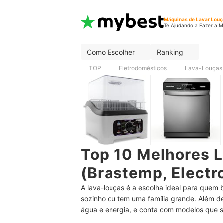
Máquinas de Lavar Lou
Te Ajudando a Fazer a M
Como Escolher
Ranking
TOP
Eletrodomésticos
Lava-Louças
Top 10 Melhores 
(Brastemp, Electr
A lava-louças é a escolha ideal para quem 
sozinho ou tem uma família grande. Além d
água e energia, e conta com modelos que s