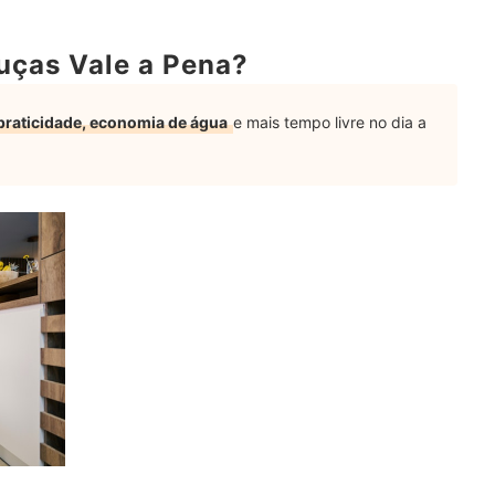
ças Vale a Pena?
Louças
va-Louças?
praticidade, economia de água
e mais tempo livre no dia a
 da Lava-Louças?
 a Lava-Louças?
ava-Louças?
da Lava-Louças?
 Água?
p ou Electrolux?
aqueiros e Louças para Sua Cozinha