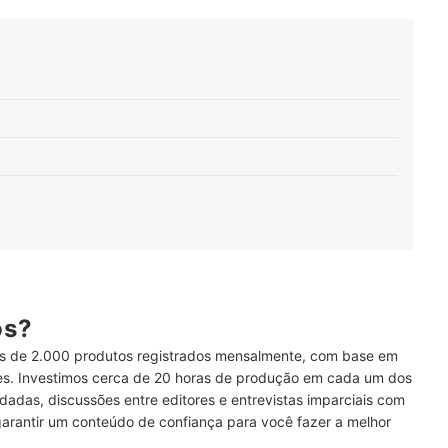
Bancada? Escolha o Modelo Ideal para a Sua Cozinha
ava-Louças Conforme a Sua Rotina
Escolha Modelos com Programas de Lavagem, como o Ciclo Eco
ós?
 de 2.000 produtos registrados mensalmente, com base em
 por Modelos com Funções Extras, como Timer e Meia Carga
ses. Investimos cerca de 20 horas de produção em cada um dos
 Modelos com Selo Procel A e até 12 L por Ciclo
dadas, discussões entre editores e entrevistas imparciais com
garantir um conteúdo de confiança para você fazer a melhor