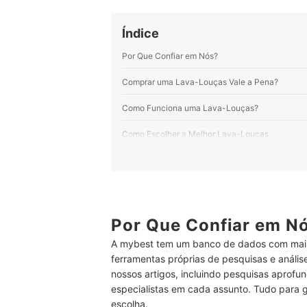
Índice
Por Que Confiar em Nós?
Comprar uma Lava-Louças Vale a Pena?
Como Funciona uma Lava-Louças?
Como Escolher a Melhor Lava-Louças
1
Lava-Louças de Embutir, de Piso ou de 
2
Escolha a Quantidade de Serviços da L
3
Para uma Limpeza Rápida ou Profunda, 
Por Que Confiar em N
A mybest tem um banco de dados com mais
4
Busca uma Lava-Louças Funcional? Opte
ferramentas próprias de pesquisas e análi
5
Quer Economizar Energia e Água? Escolha
nossos artigos, incluindo pesquisas aprofun
especialistas em cada assunto. Tudo para 
Top 10 Melhores Lava-Louças
escolha.