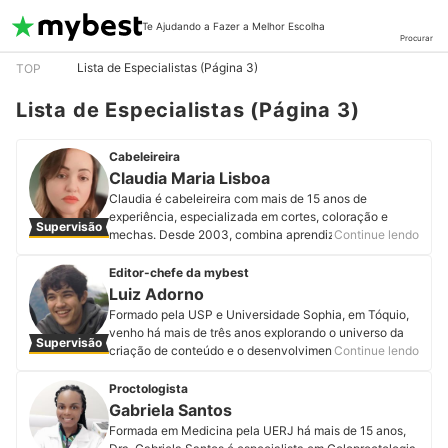
Te Ajudando a Fazer a Melhor Escolha
Procurar
Lista de Especialistas (Página 3)
TOP
Lista de Especialistas (Página 3)
Cabeleireira
Claudia Maria Lisboa
Claudia é cabeleireira com mais de 15 anos de
experiência, especializada em cortes, coloração e
Supervisão
mechas. Desde 2003, combina aprendizado contínuo e
Continue lendo
prática para ajudar clientes a se sentirem confiantes.
Perfil de Claudia Maria Lisboa
Editor-chefe da mybest
Luiz Adorno
Formado pela USP e Universidade Sophia, em Tóquio,
venho há mais de três anos explorando o universo da
Supervisão
criação de conteúdo e o desenvolvimento de
Continue lendo
databases em startups japonesas. Desde 2024, me
juntei à equipe de conteúdo da mybest com a missão
Proctologista
de trazer informações de valor para nossos leitores.
Gabriela Santos
Com uma curiosidade genuína por culturas e idiomas,
Formada em Medicina pela UERJ há mais de 15 anos,
procuro sempre a maneira mais empática de ajudar as