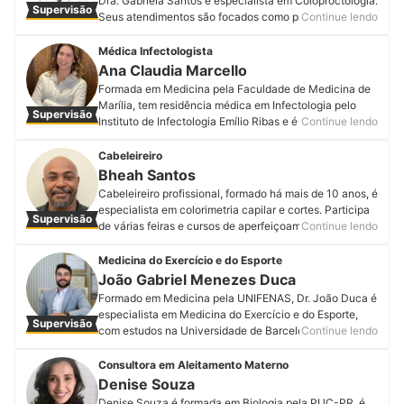
Dra. Gabriela Santos é especialista em Coloproctologia.
Supervisão
pessoas a fazerem suas melhores escolhas.
Seus atendimentos são focados como proctologista,
Continue lendo
Perfil de Luiz Adorno
realizando cirurgias abdominais e orificiais, além de
colonoscopia.
Médica Infectologista
Perfil de Gabriela Santos
Ana Claudia Marcello
Formada em Medicina pela Faculdade de Medicina de
Marília, tem residência médica em Infectologia pelo
Supervisão
Instituto de Infectologia Emílio Ribas e é infectologista
Continue lendo
do SAE IST/Aids desde 2011. Foi participante voluntária
nos estudos da vacina AstraZeneca no Brasil em 2020,
Cabeleireiro
pela Escola Paulista de Medicina (Unifesp). É
Bheah Santos
especialista em doenças infecciosas e parasitárias,
Cabeleireiro profissional, formado há mais de 10 anos, é
atua e tem ampla experiência em tratamento e
especialista em colorimetria capilar e cortes. Participa
Supervisão
prevenção de HIV, Hepatites virais e infecções
de várias feiras e cursos de aperfeiçoamentos.
Continue lendo
sexualmente transmissíveis desde 2008. Também
Acompanhe o cabelereiro nas redes sociais.
atende diversas outras áreas e enfermidades da
Perfil de Bheah Santos
Medicina do Exercício e do Esporte
Infectologia, como dengue, infecções respiratórias e
João Gabriel Menezes Duca
urinárias, herpes zoster e infecções em geral. Ela
Formado em Medicina pela UNIFENAS, Dr. João Duca é
acredita numa medicina baseada em respeito, inclusão
especialista em Medicina do Exercício e do Esporte,
e empatia.
Supervisão
com estudos na Universidade de Barcelona e
Continue lendo
Perfil de Ana Claudia Marcello
Universidade de Harvard. Seus atendimentos são
focados na melhoria da performance física e mental,
Consultora em Aleitamento Materno
envelhecimento saudável, tratamento de obesidade e
Denise Souza
distúrbios metabólicos e hormonais.
Denise Souza é formada em Biologia pela PUC-PR, é