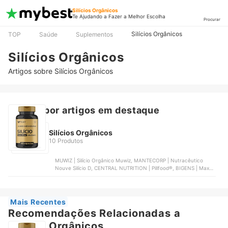
Silícios Orgânicos
Te Ajudando a Fazer a Melhor Escolha
Procurar
Silícios Orgânicos
TOP
Saúde
Suplementos
Silícios Orgânicos
Artigos sobre Silícios Orgânicos
Buscar por artigos em destaque
Silícios Orgânicos
10 Produtos
MUWIZ | Silício Orgânico Muwiz, MANTECORP | Nutracêutico
Nouve Silício D, CENTRAL NUTRITION | Pillfood®, BIGENS | Max
Inforce Hair Silício Orgânico, HERBAMED | Silício Orgânico +
Vitaminas | 01.1509
Mais Recentes
Recomendações Relacionadas a
Silícios Orgânicos