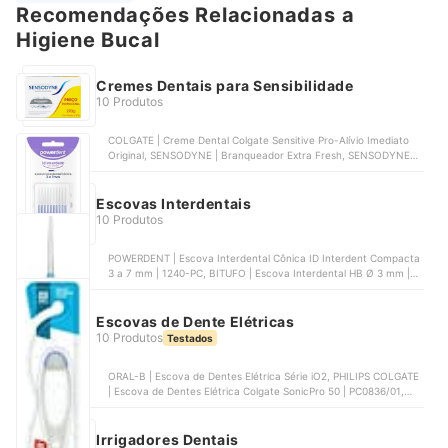
Recomendações Relacionadas a
Higiene Bucal
Cremes Dentais para Sensibilidade
10 Produtos
COLGATE | Creme Dental Colgate Sensitive Pro-Alívio Imediato
Original, SENSODYNE | Branqueador Extra Fresh, SENSODYNE |
Creme Dental Sensodyne Rápido Alívio, ELMEX | Creme Dental
para Sensibilidade Sensitive Professional, COLGATE | Creme
Dental Colgate Sensitive Pro-Alívio Imediato Gengivas
Escovas Interdentais
10 Produtos
POWERDENT | Escova Interdental Cônica ID Interdent Compacta
3 a 7 mm | 1240-PC, BITUFO | Escova Interdental HB Ø 3 mm |
SS1139, POWERDENT | Escova Interdental Clinical Slim Pick+ |
2511-PC, GUM | Escova Interdental Proxabrush 0,6 mm |
1312MXB, ORAL B | Escova Interdental Expert Cônica 1.0 Mini
Escovas de Dente Elétricas
10 Produtos
Testados
ORAL-B | Escova de Dentes Elétrica Série iO2, PHILIPS COLGATE
| Escova de Dentes Elétrica Colgate SonicPro 50 | PC0836/01,
PHILIPS COLGATE | Escova de Dentes Elétrica Colgate SonicPro
10 | PC0810/01, ORAL-B | Escova de Dentes Elétrica iO Series 8
Oral-B, ORAL-B | Escova de Dentes Elétrica Pro Series Vitality 1+
Irrigadores Dentais