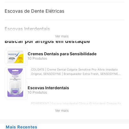
Escovas de Dente Elétricas
Escovas Interdentais
Ver mais
Buscar por artigos em destaque
Cremes Dentais para Sensibilidade
10 Produtos
COLGATE | Creme Dental Colgate Sensitive Pro-Alívio Imediato
Original, SENSODYNE | Branqueador Extra Fresh, SENSODYNE |
Creme Dental Sensodyne Rápido Alívio, ELMEX | Creme Dental
para Sensibilidade Sensitive Professional, COLGATE | Creme
Dental Colgate Sensitive Pro-Alívio Imediato Gengivas
Escovas Interdentais
10 Produtos
POWERDENT | Escova Interdental Cônica ID Interdent Compacta
3 a 7 mm | 1240-PC, BITUFO | Escova Interdental HB Ø 3 mm |
Ver mais
SS1139, POWERDENT | Escova Interdental Clinical Slim Pick+ |
2511-PC, GUM | Escova Interdental Proxabrush 0,6 mm |
1312MXB, ORAL B | Escova Interdental Expert Cônica 1.0 Mini
Mais Recentes