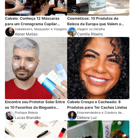
Cabelo: Conheça 12 Máscaras
Cosméticos: 10 Produtos de
para um Cronograma Capilar
Beleza da Europa que Valem o
Perfeito
Cabeleireiro, Maquiador e Visagista
Investimento
Viagem no Detalhe
Abner Matias
Camilla Ribeiro
Encontre seu Protetor Solar Entre
Cabelo Crespo e Cacheado: 8
os 10 Favoritos do Blogueiro
Produtos para Ter Cachos Lindos
Lucas Brandão
Pratique Beleza
Empreendedora e Criadora de
Lucas Brandão
Conteúdo
Débora Luz