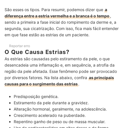
São esses os tipos. Para resumir, podemos dizer que
a
diferença entre a estria vermelha e a branca é o tempo
,
sendo a primeira a fase inicial do rompimento da derme e, a
segunda, sua cicatrização. Com isso, fica mais fácil entender
em que fase estão as estrias de um paciente.
Reportar erro
O Que Causa Estrias?
As estrias são causadas pelo estiramento da pele, o que
desencadeia uma inflamação e, em sequência, a atrofia da
região da pele afetada. Esse fenômeno pode ser provocado
por diversos fatores. Na lista abaixo, confira
as principais
causas para o surgimento das estrias
.
Predisposição genética
.
Estiramento da pele durante a gravidez
.
Alteração hormonal,
geralmente, na adolescência.
Crescimento acelerado na puberdade
.
Repentino ganho de peso ou de massa muscular
.
Uso de corticosteróides
em altas doses e de forma