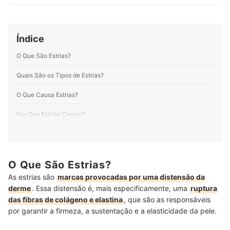
assumi minha real vocação, encontrei na mybest o
espaço perfeito para expressar minha
multipotencialidade. Por aqui produzo e atualizo
conteúdos sobre os mais variados temas. Meus
Índice
preferidos são produtos pet, cosméticos, eletroportáteis
e suplementos alimentares. Minha motivação é
O Que São Estrias?
entregar informação de qualidade em linguagem clara,
objetiva e gostosa de ler.
Quais São os Tipos de Estrias?
Perfil de Bruna Oliveira
O Que Causa Estrias?
Por Que Estrias Coçam?
Tratamentos Para Estrias: o Que Fazer para Atenuar e Evitar?
Como Prevenir Estrias?
O Que São Estrias?
Como Tratar Estrias?
As estrias são
marcas provocadas por uma distensão da
derme
. Essa distensão é, mais especificamente, uma
ruptura
Indicações dos Melhores Produtos para Prevenir e Tratar Estrias!
das fibras de colágeno e elastina
, que são as responsáveis
por garantir a firmeza, a sustentação e a elasticidade da pele.
Conclusão