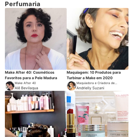
Perfumaria
Make After 40: Cosméticos
Maquiagem: 10 Produtos para
Favoritos para a Pele Madura
Turbinar a Make em 2020
Make After 40
Maquiadora e Criadora de
Alê Bevilaqua
Conteúdo
Andrielly Suzani