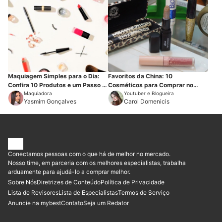
Maquiagem Simples para o Dia:
Favoritos da China: 10
Confira 10 Produtos e um Passo a
Cosméticos para Comprar no
Passo
Maquiadora
Aliexpress
Youtuber e Blogueira
Yasmim Gonçalves
Carol Domenicis
Conectamos pessoas com o que há de melhor no mercado.
Nosso time, em parceria com os melhores especialistas, trabalha
arduamente para ajudá-lo a comprar melhor.
Sobre Nós
Diretrizes de Conteúdo
Política de Privacidade
Lista de Revisores
Lista de Especialistas
Termos de Serviço
Anuncie na mybest
Contato
Seja um Redator