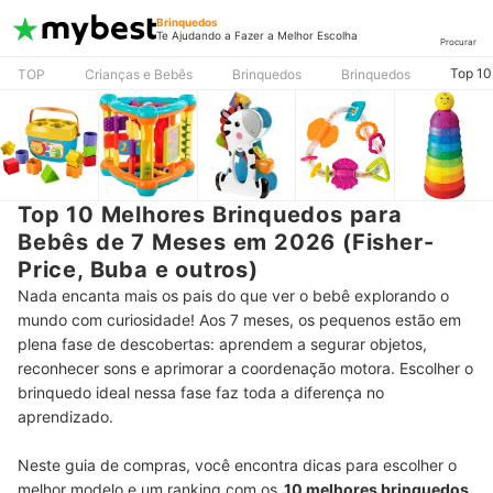
Brinquedos
Te Ajudando a Fazer a Melhor Escolha
Procurar
Top 10
TOP
Crianças e Bebês
Brinquedos
Brinquedos
Top 10 Melhores Brinquedos para
Bebês de 7 Meses em 2026 (Fisher-
Price, Buba e outros)
Nada encanta mais os pais do que ver o bebê explorando o
mundo com curiosidade! Aos 7 meses, os pequenos estão em
plena fase de descobertas: aprendem a segurar objetos,
reconhecer sons e aprimorar a coordenação motora. Escolher o
brinquedo ideal nessa fase faz toda a diferença no
aprendizado.
Neste guia de compras, você encontra dicas para escolher o
melhor modelo e um ranking com os
10 melhores brinquedos