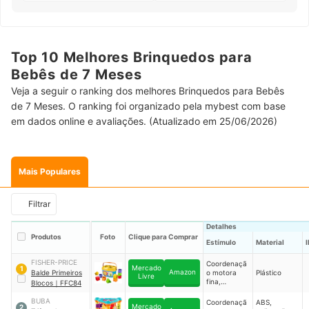
Top 10 Melhores Brinquedos para
Bebês de 7 Meses
Veja a seguir o ranking dos melhores Brinquedos para Bebês
de 7 Meses. O ranking foi organizado pela mybest com base
em dados online e avaliações. (Atualizado em 25/06/2026)
Mais Populares
Filtrar
Detalhes
Produtos
Foto
Clique para Comprar
Estímulo
Material
FISHER-PRICE
Coordenaçã
Mercado
1
Amazon
Balde Primeiros
o motora
Plástico
Livre
fina,
Blocos
｜
FFC84
raciocínio e
movimentaç
BUBA
Coordenaçã
ABS,
Mercado
2
ão