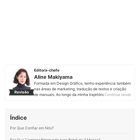
Editora-chefe
Aline Makiyama
Formada em Design Gráfico, tenho experiência também
nas áreas de marketing, tradução de textos e criação
Revisão
de manuais. Ao longo da minha trajetória, aprimorei um
Continue lendo
olhar atento à clareza e à organização das
informações, sempre buscando uma linguagem
acessível e bem estruturada. Hoje, atuo como editora
Índice
de conteúdo na mybest, onde uso minha bagagem
visual e editorial para ajudar na produção de conteúdos
Por Que Confiar em Nós?
de alta qualidade para os leitores.
Perfil de Aline Makiyama
Por Que Comprar Brinquedo para Bebê de 7 Meses?