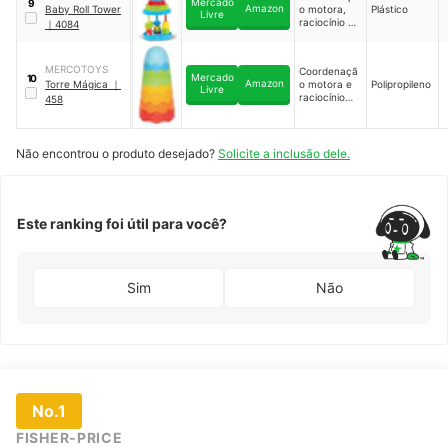
Mercado
9
Amazon
Baby Roll Tower
o motora,
Plástico
Livre
raciocínio e
｜
4084
percepção
de som e
cores
MERCOTOYS
Coordenaçã
Mercado
10
Amazon
Torre Mágica
｜
o motora e
Polipropileno
Livre
raciocínio
458
lógico
Não encontrou o produto desejado?
Solicite a inclusão dele.
Este ranking foi útil para você?
Sim
Não
No.1
FISHER-PRICE