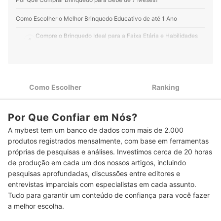
Como Escolher o Melhor Brinquedo Educativo de até 1 Ano
Compre o Brinquedo Ideal para a Faixa Etária e Habilidades
1
do Bebê
Garanta a Diversão por Mais Tempo com Brinquedos
2
Educativos Macios e Resistentes
Como Escolher
Ranking
Para Maior Segurança, Prefira Brinquedos com Selo do
3
Inmetro e de Marcas Confiáveis
Por Que Confiar em Nós?
Top 10 Melhores Brinquedos para Bebês de 7 Meses
A mybest tem um banco de dados com mais de 2.000
Perguntas Frequentes sobre Brinquedo para Bebê de 7 Meses
produtos registrados mensalmente, com base em ferramentas
próprias de pesquisas e análises. Investimos cerca de 20 horas
Como Higienizar o Brinquedo para Bebê de 7 Meses?
de produção em cada um dos nossos artigos, incluindo
Com Que Frequência o Brinquedo Deve Ser Trocado?
pesquisas aprofundadas, discussões entre editores e
entrevistas imparciais com especialistas em cada assunto.
Posso Deixar o Bebê Brincar Sozinho com o Brinquedo?
Tudo para garantir um conteúdo de confiança para você fazer
a melhor escolha.
Em Busca de Presentes para Crianças?