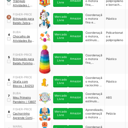
Amazon
Triângulo
o motora
polipropileno
Livre
fina,
e borracha
Atividades
｜
estímulo
termoplástic
12760
sono e
a
FISHER-PRICE
Coordenaçã
sensorial
Mercado
3
Amazon
Brinquedo para
o motora
Plástico
Livre
fina e
Bebês Zebra
raciocínio
Blocos Surpresa
BUBA
Coordenaçã
Policarbonat
Mercado
4
Amazon
Chocalho de
o motora,
o e
Livre
estímulo
polipropileno
Atividades Buba
auditivo e
｜
12721
tátil
FISHER-PRICE
Coordenaçã
Mercado
5
Amazon
Brinquedo para
o motora
Plástico
Livre
fina,
Bebês Potinhos
raciocínio e
Empilhar & Rolar
movimentaç
ão
FISHER-PRICE
Coordenaçã
Mercado
6
Amazon
Girafa com
o motora,
Plástico
Livre
raciocínio e
Blocos
｜
B4253
estímulo
sensorial
BUBA
Coordenaçã
Mercado
7
Amazon
Meu Primeiro
o motora,
ABS
Livre
estímulo
Pandeiro
｜
13607
sonoro, tátil
e sensorial
FISHER-PRICE
Aprendizado,
Mercado
8
Amazon
Cachorrinho
coordenaçã
Pelúcia
Livre
o motora e
Aprende Comigo
sensorial
｜
JFD19
MARAL
Coordenaçã