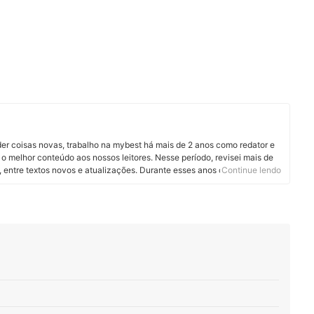
er coisas novas, trabalho na mybest há mais de 2 anos como redator e
o melhor conteúdo aos nossos leitores. Nesse período, revisei mais de
, entre textos novos e atualizações. Durante esses anos criando
Continue lendo
lguns segmentos, como informática, nutrição e tudo que envolve a
anças. O mais legal é que aqui na mybest tive a oportunidade de
m diversas áreas.