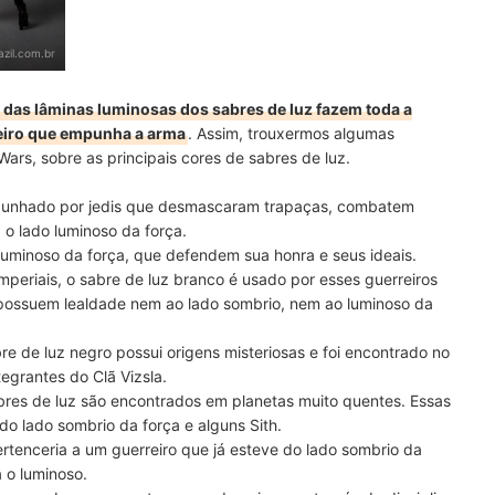
zil.com.br
 das lâminas luminosas dos sabres de luz fazem toda a
reiro que empunha a arma
. Assim, trouxermos algumas
Wars, sobre as principais cores de sabres de luz.
mpunhado por jedis que desmascaram trapaças, combatem
 o lado luminoso da força.
o luminoso da força, que defendem sua honra e seus ideais.
periais, o sabre de luz branco é usado por esses guerreiros
possuem lealdade nem ao lado sombrio, nem ao luminoso da
re de luz negro possui origens misteriosas e foi encontrado no
egrantes do Clã Vizsla.
sabres de luz são encontrados em planetas muito quentes. Essas
 do lado sombrio da força e alguns Sith.
rtenceria a um guerreiro que já esteve do lado sombrio da
 o luminoso.