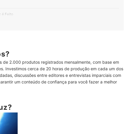
 é Feito
o Tipo de Guerreiro que o Empunha
xperiência Mais Realista
res entre as Crianças
ós?
 de 2.000 produtos registrados mensalmente, com base em
Classificação Etária do Sabre de Luz
ses. Investimos cerca de 20 horas de produção em cada um dos
dadas, discussões entre editores e entrevistas imparciais com
re de Luz Ainda Mais Interessante
garantir um conteúdo de confiança para você fazer a melhor
re de Luz de Brinquedo
Luz?
amisetas Geeks