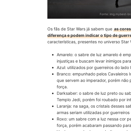
Fonte:
img.mybest-bra
Os fãs de Star Wars já sabem que
as cores
diferença e podem indicar o tipo de guer
características, presentes no universo Star 
Amarelo: o sabre de luz amarelo é e
injustiças e buscam levar inimigos para
Azul: utilizados por guerreiros do lad
Branco: empunhado pelos Cavaleiros Im
que servem ao imperador, porém não 
força.
Darksaber: o sabre de luz preto ou sab
Templo Jedi, porém foi roubado por int
Laranja: na saga, os cristais desses 
armas seriam utilizadas por guerreiros
Roxo: um sabre com a luz nessa cor pe
força, porém acabaram passando para