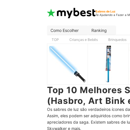
Sabres de Luz
Te Ajudando a Fazer a M
Como Escolher
Ranking
TOP
Crianças e Bebês
Brinquedos
Top 10 Melhores 
(Hasbro, Art Bink 
Os sabres de luz são verdadeiros ícones da
Assim, eles podem ser adquiridos como bri
apreciadores da saga. Existem sabres de l
Skywalker e mais.