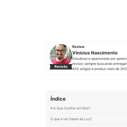
Revisor
Vinicius Nascimento
Estudioso e apaixonado por aprend
revisor, sempre buscando entregar 
Revisão
400 artigos e produzi mais de 200
conteúdo fui me apaixonando por a
paternidade e os cuidados com cri
aprofundar meus conhecimentos e
Perfil de Vinicius Nascimento
Índice
Por Que Confiar em Nós?
O que é um Sabre de Luz?