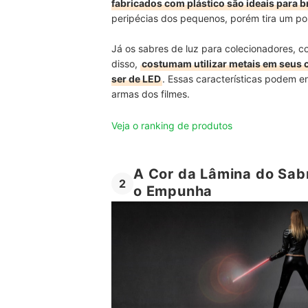
fabricados com plástico são ideais para b
peripécias dos pequenos, porém tira um po
Já os sabres de luz para colecionadores, c
disso,
costumam utilizar metais em seus 
ser de LED
. Essas características podem en
armas dos filmes.
Veja o ranking de produtos
A Cor da Lâmina do Sabr
2
o Empunha