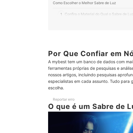
Como Escolher o Melhor Sabre de Luz
1
Confira o Material do Qual o Sabre de Luz
2
A Cor da Lâmina do Sabre de Luz Indica 
3
Sabres com Luzes e Sons Garantem uma E
4
Sabres de Luz com até 80 cm São Popula
Por Que Confiar em N
A mybest tem um banco de dados com mais
5
Vai Presentear uma Criança? Verifique a 
ferramentas próprias de pesquisas e análi
nossos artigos, incluindo pesquisas aprofun
6
Recursos Extras Podem Deixar o Seu Sab
especialistas em cada assunto. Tudo para 
7
Verifique a Fonte de Alimentação do Sab
escolha.
Top 10 Melhores Sabres de Luz
Reportar erro
O que é um Sabre de 
Incremente o Seu Visual e da Criançada com C