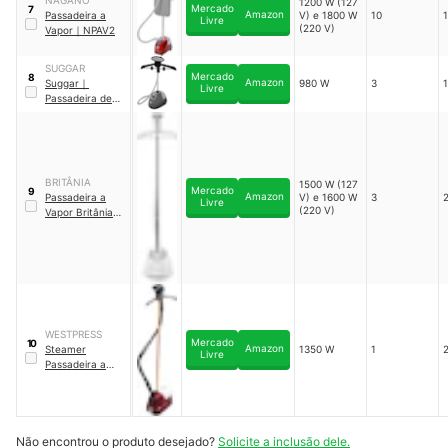
1200 W (127
Mercado
7
Amazon
Passadeira a
V) e 1800 W
10
1
Livre
(220 V)
Vapor
｜
NPAV2
SUGGAR
Mercado
8
Amazon
Suggar
｜
980 W
3
1
Livre
Passadeira de
Roupas a Vapor
1,5 L
｜
PV1502PR
BRITÂNIA
1500 W (127
Mercado
9
Amazon
Passadeira a
V) e 1600 W
3
2
Livre
(220 V)
Vapor Britânia
2,5 L
｜
BVP50A
WESTPRESS
Mercado
10
Amazon
Steamer
1350 W
1
2
Livre
Passadeira a
Vapor
Profissional
｜
W-
9800
Não encontrou o produto desejado?
Solicite a inclusão dele.