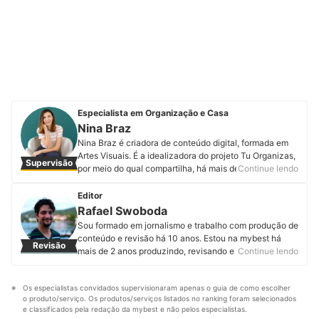
Especialista em Organização e Casa
Nina Braz
Nina Braz é criadora de conteúdo digital, formada em
Artes Visuais. É a idealizadora do projeto Tu Organizas,
Supervisão
por meio do qual compartilha, há mais de 13 anos,
Continue lendo
conteúdos sobre casa, organização e decoração, com
foco em soluções práticas, acessíveis e aplicáveis à
Editor
rotina real. Apaixonada por ambientes bonitos e
Rafael Swoboda
funcionais, Nina une olhar estético e experiência
Sou formado em jornalismo e trabalho com produção de
prática para mostrar que é possível ter uma casa
conteúdo e revisão há 10 anos. Estou na mybest há
Revisão
organizada, acolhedora e bem cuidada sem
mais de 2 anos produzindo, revisando e atualizando
Continue lendo
complicação. Seu trabalho é baseado em vivências do
artigos de diferentes categorias. Entregar informações
dia a dia, testes de produtos, projetos de decoração
úteis, corretas e em linguagem acessível é o que mais
fáceis de executar e soluções econômicas, sempre
Os especialistas convidados supervisionaram apenas o guia de como escolher 
me motiva.
com atenção ao uso inteligente dos espaços e ao
o produto/serviço. Os produtos/serviços listados no ranking foram selecionados 
Perfil de Rafael Swoboda
capricho nos detalhes. Atualmente, atua com produção
e classificados pela redação da mybest e não pelos especialistas.