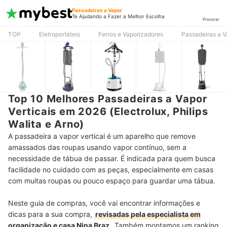
Passadeiras a Vapor
Te Ajudando a Fazer a Melhor Escolha
Procurar
TOP
Eletroportáteis
Ferros e Vaporizadores
Passadeiras a V
Top 10 Melhores Passadeiras a Vapor
Verticais em 2026 (Electrolux, Philips
Walita e Arno)
A passadeira a vapor vertical é um aparelho que remove
amassados das roupas usando vapor contínuo, sem a
necessidade de tábua de passar. É indicada para quem busca
facilidade no cuidado com as peças, especialmente em casas
com muitas roupas ou pouco espaço para guardar uma tábua.
Neste guia de compras, você vai encontrar informações e
dicas para a sua compra,
revisadas pela especialista em
organização e casa Nina Braz
. Também montamos um ranking