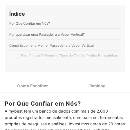
de conteúdo digital e consultoria, desenvolvendo
orientações e projetos voltados à organização e à
funcionalidade da casa.
Índice
Perfil de Nina Braz
Por Que Confiar em Nós?
Por que Usar uma Passadeira a Vapor Vertical?
Como Escolher a Melhor Passadeira a Vapor Vertical
Para Passar Diferentes Tipos de Tecido, Prefira Passadeiras
1
com 10 Níveis de Potência
Para Usar por Muito Tempo, Opte pela Passadeira com
2
Reservatório de 2 Litros
Como Escolher
Ranking
Se Não Quiser Esperar, Escolha uma Passadeira a Vapor
3
Vertical que Aquece em até 30 Segundos
Escolha os Recursos Extras da Passadeira a Vapor Mais Úteis
Por Que Confiar em Nós?
4
para o Seu Perfil de Uso
A mybest tem um banco de dados com mais de 2.000
produtos registrados mensalmente, com base em ferramentas
Top 10 Melhores Passadeiras a Vapor Verticais
próprias de pesquisas e análises. Investimos cerca de 20 horas
Perguntas Frequentes sobre Passadeira a Vapor Vertical