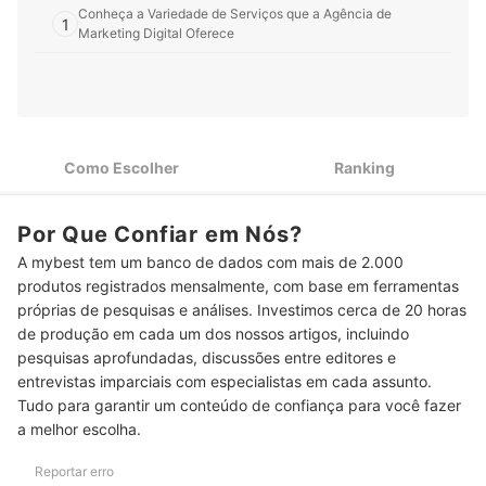
Conheça a Variedade de Serviços que a Agência de
1
Marketing Digital Oferece
Prefira Agências de Marketing Digital com Clientes
2
Renomados
Confira se a Avaliação da Agência no Google Maps É
3
Superior a 4,0 Estrelas
Como Escolher
Ranking
Para Reuniões Presenciais, Considere Agências de Marketing
4
Digital na Sua Cidade ou Estado
Por Que Confiar em Nós?
Fique por Dentro do Tempo de Atuação da Agência no
5
A mybest tem um banco de dados com mais de 2.000
Mercado de Marketing Digital
produtos registrados mensalmente, com base em ferramentas
Top 12 Melhores Agências de Marketing Digital
próprias de pesquisas e análises. Investimos cerca de 20 horas
de produção em cada um dos nossos artigos, incluindo
Conheça os Diferentes Tipos de Marketing Digital
pesquisas aprofundadas, discussões entre editores e
entrevistas imparciais com especialistas em cada assunto.
Veja Conteúdos Sobre Marketing Digital e Outras Agências de
Tudo para garantir um conteúdo de confiança para você fazer
Serviços
a melhor escolha.
Conclusão
Reportar erro