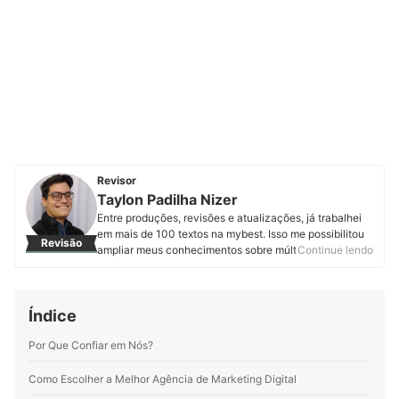
Revisor
Taylon Padilha Nizer
Entre produções, revisões e atualizações, já trabalhei
em mais de 100 textos na mybest. Isso me possibilitou
Revisão
ampliar meus conhecimentos sobre múltiplas
Continue lendo
temáticas, sempre visando assegurar ao leitor um artigo
de qualidade. Sou formado em licenciatura em teatro.
Minha paixão por roteiro e dramaturgia proporciona
Índice
uma união entre estas distintas áreas, resultando em
textos cada vez mais fluidos e cativantes.
Por Que Confiar em Nós?
Perfil de Taylon Padilha Nizer
Como Escolher a Melhor Agência de Marketing Digital