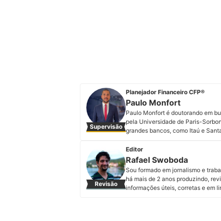
Planejador Financeiro CFP®
Paulo Monfort
Paulo Monfort é doutorando em bu
pela Universidade de Paris-Sorbo
Supervisão
grandes bancos, como Itaú e Santan
decisões financeiras inteligentes
planejador financeiro e consultor d
Editor
Transformação Ambiental, Social e
Rafael Swoboda
behavioral finance. Além de fundad
Sou formado em jornalismo e trab
escola de negócios IBMEC, onde l
há mais de 2 anos produzindo, revi
Revisão
Instagram, LinkedIn e em seu site.
informações úteis, corretas e em 
Perfil de Paulo Monfort
Perfil de Rafael Swoboda