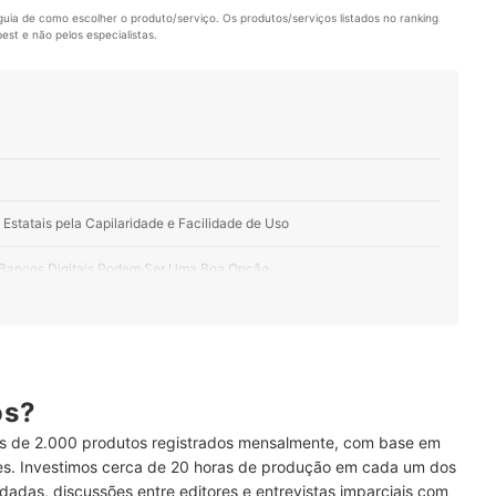
uia de como escolher o produto/serviço. Os produtos/serviços listados no ranking 
st e não pelos especialistas.
Estatais pela Capilaridade e Facilidade de Uso
os Bancos Digitais Podem Ser Uma Boa Opção
vados com Boas Políticas de Concessão de Crédito
 Privados com Foco Especial em Investimentos
ós?
 de 2.000 produtos registrados mensalmente, com base em
onta
ses. Investimos cerca de 20 horas de produção em cada um dos
dadas, discussões entre editores e entrevistas imparciais com