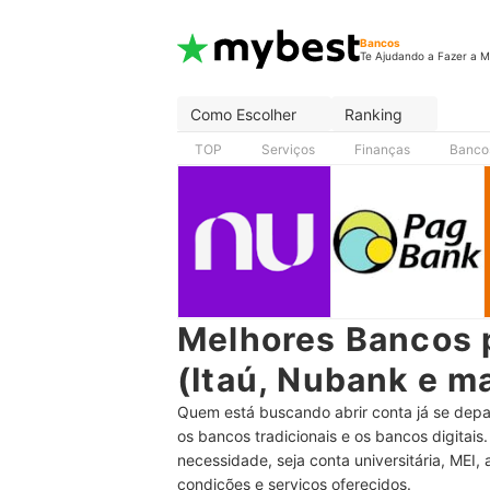
Bancos
Te Ajudando a Fazer a M
Como Escolher
Ranking
TOP
Serviços
Finanças
Banco
Melhores Bancos 
(Itaú, Nubank e m
Quem está buscando abrir conta já se depa
os bancos tradicionais e os bancos digitais
necessidade, seja conta universitária, MEI,
condições e serviços oferecidos.