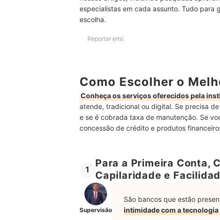
especialistas em cada assunto. Tudo para 
Como Saber Quantas Contas de Banco eu Tenh
escolha.
Onde Deixar a Reserva de Emergência?
Reportar erro
Controle Melhor Seus Gastos e Aprenda Como In
Como Escolher o Melh
Conheça os serviços oferecidos pela inst
atende, tradicional ou digital. Se precisa d
e se é cobrada taxa de manutenção. Se você 
concessão de crédito e produtos financeiro
Para a Primeira Conta, 
1
Capilaridade e Facilida
São bancos que estão present
intimidade com a tecnologia
Supervisão