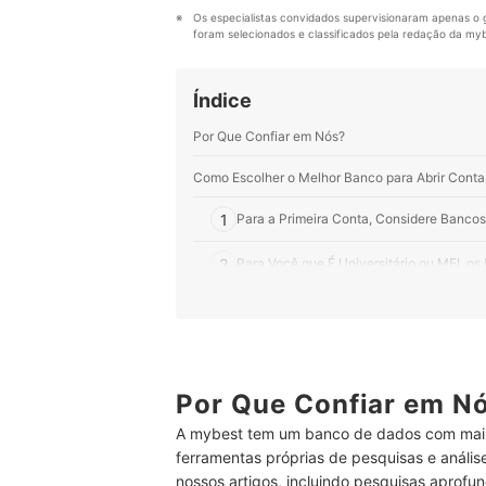
Os especialistas convidados supervisionaram apenas o g
foram selecionados e classificados pela redação da mybe
Índice
Por Que Confiar em Nós?
Como Escolher o Melhor Banco para Abrir Conta
1
Para a Primeira Conta, Considere Bancos 
2
Para Você que É Universitário ou MEI, 
3
Empresários Devem Priorizar Bancos Pri
4
Para Alta Renda, Prefira Grandes Bancos
Por Que Confiar em N
Top 10 Melhores Bancos para Abrir Conta
A mybest tem um banco de dados com mais
Perguntas Frequentes sobre Banco para Abrir C
ferramentas próprias de pesquisas e análi
É Bom Ter Conta em Vários Bancos?
nossos artigos, incluindo pesquisas aprofun