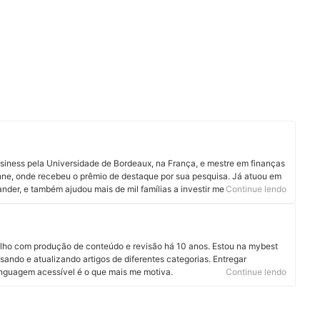
siness pela Universidade de Bordeaux, na França, e mestre em finanças
nne, onde recebeu o prêmio de destaque por sua pesquisa. Já atuou em
der, e também ajudou mais de mil famílias a investir melhor e tomar
Continue lendo
 durante seus mais de 15 anos no mercado financeiro atuando como
e valores mobiliários certificado. É co-autor do livro “ESG - Pilares da
 Governança", e pesquisador de investimento sustentável, ESG e
or e planejador financeiro na Fort Capital e professor e coordenador da
alho com produção de conteúdo e revisão há 10 anos. Estou na mybest
eciona finanças nos cursos de MBA. Conheça mais sobre o Paulo no
sando e atualizando artigos de diferentes categorias. Entregar
linguagem acessível é o que mais me motiva.
Continue lendo