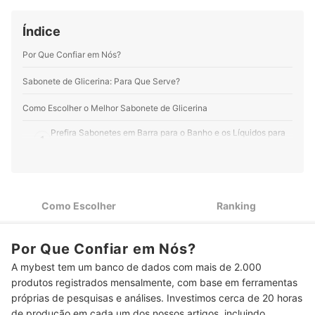
Índice
Por Que Confiar em Nós?
Sabonete de Glicerina: Para Que Serve?
Como Escolher o Melhor Sabonete de Glicerina
Prefira Sabonetes em Barra para o Banho e os Líquidos para
1
as Mãos
2
Escolha a Fragrância que Mais Combina com Você
3
Verifique Como o Sabonete de Glicerina Atua na Pele
Como Escolher
Ranking
Preste Atenção em Ativos que Trazem Benefícios para Sua
4
Pele
Por Que Confiar em Nós?
Preserve os Bichinhos Optando por Sabonetes de Glicerina
A mybest tem um banco de dados com mais de 2.000
5
Cruelty-Free e Veganos
produtos registrados mensalmente, com base em ferramentas
próprias de pesquisas e análises. Investimos cerca de 20 horas
Considere Produtos Livres de Corantes, Parabenos e Outras
6
de produção em cada um dos nossos artigos, incluindo
Substâncias