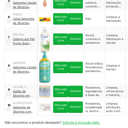
Mercado
5
Amazon
BABY
Sabonete Líquido
sulfatos,
hidratação,
Glicerinada
Livre
corantes e
proteção
de Glicerina
ftalatos
contra
JOHNSON'S
ressecament
PHEBO
Baby
Mercado
Limpeza e
6
o e maciez
Amazon
Caixa Sabonete
Não
Livre
hidratação
de Glicerina
Amarelo 8
Unidades
PROTEX
Álcool,
Limpeza,
Mercado
7
Amazon
Cabeça aos Pés
corantes e
hidratação e
Livre
parabenos
maciez
Protex Baby
Glicerina de
Origem Natural
PAMPERS
Álcool etílico,
Mercado
Limpeza e
8
Amazon
Sabonete Líquido
fenoxietanol,
Livre
maciez
parabenos e
de Glicerina
corantes
Pampers
CLEARLY
Parabenos,
Limpeza,
Mercado
9
Amazon
NATURAL
Sabão de
ingredientes
refrescância
Livre
à base de
e hidratação
Glicerina em
petróleo e
sem entupir
Barra Clearly
subprodutos
os poros
ALERGOSHOP
Parabenos,
Limpeza,
Natural
Mercado
10
animais
Amazon
Sabonete de
propilenoglic
esfoliação,
Livre
ol, lauril e
ação contra
Glicerina com
outras 102
o
Melaleuca e
substâncias
envelhecime
Aveia Uso Diário
Não encontrou o produto desejado?
Solicite a inclusão dele.
alergênicas
nto cutâneo,
Alergoshop
maciez,