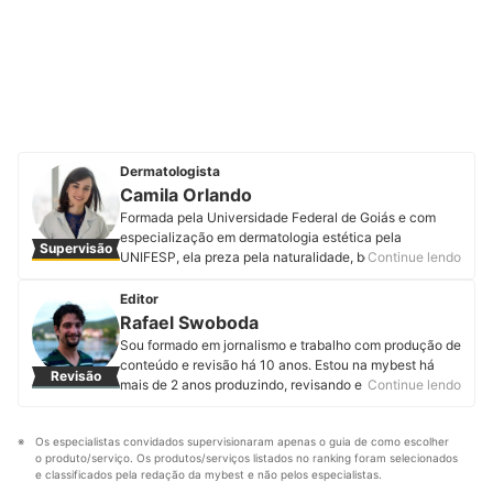
Dermatologista
Camila Orlando
Formada pela Universidade Federal de Goiás e com
especialização em dermatologia estética pela
Supervisão
UNIFESP, ela preza pela naturalidade, beleza e bom
Continue lendo
senso nos tratamentos estéticos. Além de acreditar no
rejuvenescimento e beleza com naturalidade e
Editor
elegância. Conheça mais sobre a dermatologista no
Rafael Swoboda
Instagram e no seu site.
Sou formado em jornalismo e trabalho com produção de
Perfil de Camila Orlando
conteúdo e revisão há 10 anos. Estou na mybest há
Revisão
mais de 2 anos produzindo, revisando e atualizando
Continue lendo
artigos de diferentes categorias. Entregar informações
úteis, corretas e em linguagem acessível é o que mais
Os especialistas convidados supervisionaram apenas o guia de como escolher 
me motiva.
o produto/serviço. Os produtos/serviços listados no ranking foram selecionados 
Perfil de Rafael Swoboda
e classificados pela redação da mybest e não pelos especialistas.