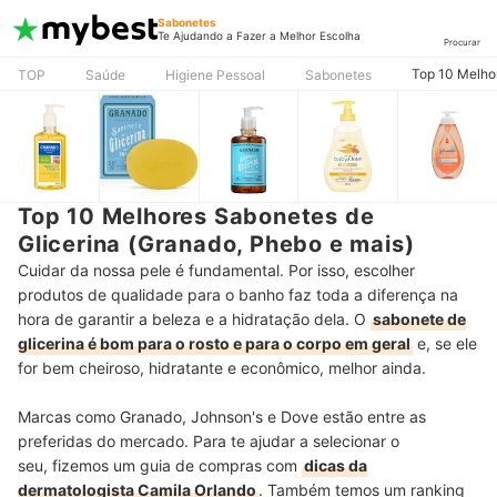
Sabonetes
Te Ajudando a Fazer a Melhor Escolha
Procurar
Top 10 Melhor
TOP
Saúde
Higiene Pessoal
Sabonetes
Top 10 Melhores Sabonetes de
Glicerina (Granado, Phebo e mais)
Cuidar da nossa pele é fundamental. Por isso, escolher
produtos de qualidade para o banho faz toda a diferença na
hora de garantir a beleza e a hidratação dela. O
sabonete de
glicerina é bom para o rosto e para o corpo em geral
e, se ele
for bem cheiroso, hidratante e econômico, melhor ainda.
Marcas como Granado, Johnson's e Dove estão entre as
preferidas do mercado. Para te ajudar a selecionar o
seu, fizemos um guia de compras com
dicas da
dermatologista Camila Orlando
. Também temos um ranking