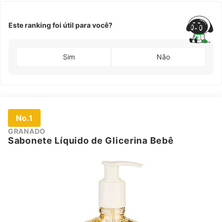
ação anti-
inflamatória
e
antisséptica
Este ranking foi útil para você?
Sim
Não
No.1
GRANADO
Sabonete Líquido de Glicerina Bebê