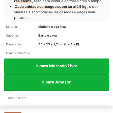
resistente
, feito para evitar a corrosão com o tempo.
Cada unidade consegue suportar até 5 kg
, o que
viabiliza a acomodação de casacos e peças mais
pesadas.
Material
Madeira e aço inox
Suportes
Barra e cava
Dimensões
45 x 23 x 1,2 cm (L x A x P)
Gancho Giratório
Ir para Mercado Livre
Ir para Amazon
Reportar erro