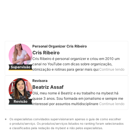
Personal Organizer Cris Ribeiro
Cris Ribeiro
Cris Ribeiro é personal organizer e criou em 2010 um
canal no YouTube com dicas sobre organização,
Supervisão
otimização e rotinas para gerar mais qualidade de vida
Continue lendo
dentro do lar. Ao criar conteúdo para o canal, que já
conta com mais de 300 mil inscritos, Cris Ribeiro ajuda
Revisora
pessoas a ter qualidade de vida e organizar de dentro
Beatriz Assaf
para fora, da mente para casa. Conheça mais sobre a
Olá, meu nome é Beatriz e eu trabalho na mybest há
Cris Ribeiro no Instagram, Facebook, YouTube e em seu
quase 3 anos. Sou formada em jornalismo e sempre me
Revisão
site.
interessei por assuntos multidisciplinares, por isso logo
Continue lendo
Perfil de Cris Ribeiro
me encantei com o trabalho de produção de conteúdo.
Hoje, além da curiosidade, pesquisar e desenvolver
Os especialistas convidados supervisionaram apenas o guia de como escolher 
artigos sobre temas incomuns me motiva. Sei que com
o produto/serviço. Os produtos/serviços listados no ranking foram selecionados 
textos fáceis de entender e bem interessantes podemos
e classificados pela redação da mybest e não pelos especialistas.
informar o leitor para que ele faça compras assertivas.