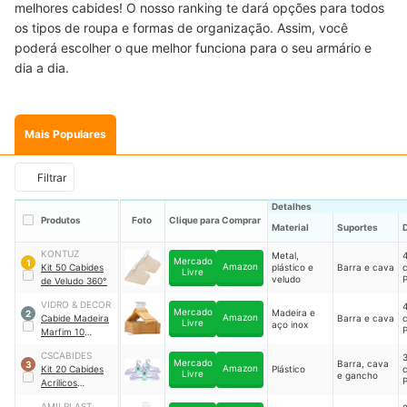
melhores cabides! O nosso ranking te dará opções para todos
os tipos de roupa e formas de organização. Assim, você
poderá escolher o que melhor funciona para o seu armário e
dia a dia.
Mais Populares
Filtrar
Detalhes
Produtos
Foto
Clique para Comprar
Material
Suportes
KONTUZ
Metal,
4
Mercado
1
Amazon
Kit 50 Cabides
plástico e
Barra e cava
c
Livre
veludo
P
de Veludo 360°
VIDRO & DECOR
4
Mercado
Madeira e
2
Amazon
Cabide Madeira
Barra e cava
c
Livre
aço inox
P
Marfim 10
Unidades
CSCABIDES
3
Mercado
Barra, cava
3
Amazon
Kit 20 Cabides
Plástico
c
Livre
e gancho
P
Acrilicos
Transparentes
AMILPLAST