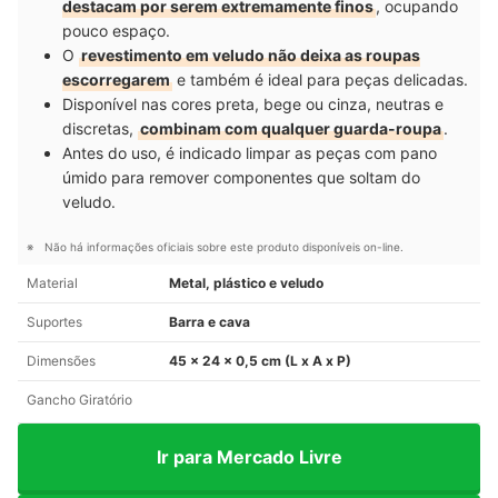
destacam por serem extremamente finos
, ocupando
pouco espaço.
O
revestimento em veludo não deixa as roupas
escorregarem
e também é ideal para peças delicadas.
Disponível nas cores preta, bege ou cinza, neutras e
discretas,
combinam com qualquer guarda-roupa
.
Antes do uso, é indicado limpar as peças com pano
úmido para remover componentes que soltam do
veludo.
Não há informações oficiais sobre este produto disponíveis on-line.
Material
Metal, plástico e veludo
Suportes
Barra e cava
Dimensões
45 x 24 x 0,5 cm (L x A x P)
Gancho Giratório
Ir para Mercado Livre