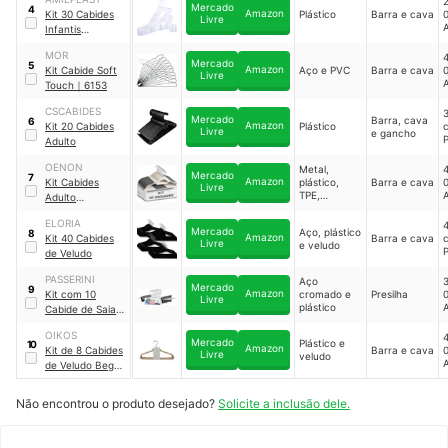
2
Mercado
4
Amazon
Kit 30 Cabides
Plástico
Barra e cava
0
Livre
A
Infantis
Reforçado
MOR
4
Mercado
5
Amazon
Kit Cabide Soft
Aço e PVC
Barra e cava
0
Livre
Touch
｜
6153
CSCABIDES
3
Mercado
Barra, cava
6
Amazon
Kit 20 Cabides
Plástico
c
Livre
e gancho
P
Adulto
OENON
Metal,
4
Mercado
7
Amazon
Kit Cabides
plástico,
Barra e cava
0
Livre
TPE,
A
Adulto
borracha e
Antideslizante
ABS
ELORIA
4
Mercado
Aço, plástico
8
Amazon
Kit 40 Cabides
Barra e cava
c
Livre
e veludo
P
de Veludo
PASSERINI
Aço
3
Mercado
9
Amazon
Kit com 10
cromado e
Presilha
0
Livre
plástico
A
Cabide de Saia e
Shorts Cromado
OIKOS
4
Mercado
Plástico e
10
Amazon
Kit de 8 Cabides
Barra e cava
0
Livre
veludo
de Veludo Bege
Ultrafinos
｜
LAV03427
Não encontrou o produto desejado?
Solicite a inclusão dele.