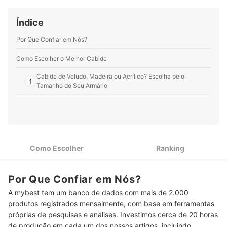
Perfil de Beatriz Assaf
Índice
Por Que Confiar em Nós?
Como Escolher o Melhor Cabide
Cabide de Veludo, Madeira ou Acrílico? Escolha pelo
1
Tamanho do Seu Armário
2
Veja os Suportes do Cabide para Saber Seu Uso Ideal
Para que a Roupa Encaixe Bem, Repare no Formato do
3
Utensílio
Como Escolher
Ranking
O Tamanhos dos Cabides Varia por Faixa Etária e Tipo de
4
Roupa
Por Que Confiar em Nós?
5
Para Padronizar a Organização, Invista nos Kits de Cabides
A mybest tem um banco de dados com mais de 2.000
Top 10 Melhores Cabides
produtos registrados mensalmente, com base em ferramentas
próprias de pesquisas e análises. Investimos cerca de 20 horas
Dicas para um Armário Organizado com o Uso de Cabides
de produção em cada um dos nossos artigos, incluindo