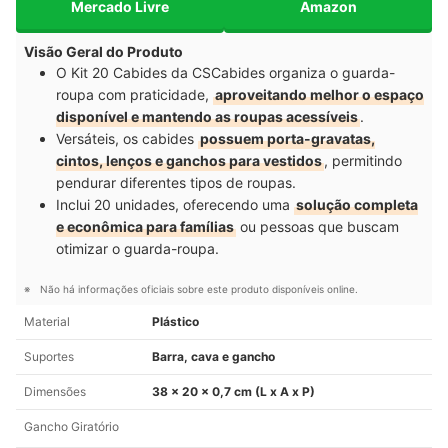
Mercado Livre
Amazon
Visão Geral do Produto
O Kit 20 Cabides da CSCabides organiza o guarda-
roupa com praticidade,
aproveitando melhor o espaço
disponível e mantendo as roupas acessíveis
.
Versáteis, os cabides
possuem porta-gravatas,
cintos, lenços e ganchos para vestidos
, permitindo
pendurar diferentes tipos de roupas.
Inclui 20 unidades, oferecendo uma
solução completa
e econômica para famílias
ou pessoas que buscam
otimizar o guarda-roupa.
Não há informações oficiais sobre este produto disponíveis online.
Material
Plástico
Suportes
Barra, cava e gancho
Dimensões
38 x 20 x 0,7 cm (L x A x P)
Gancho Giratório