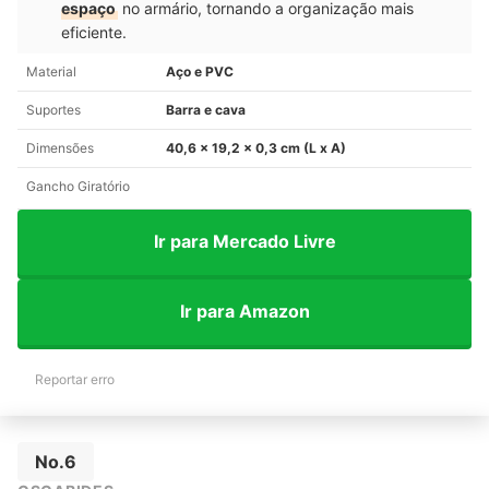
espaço
no armário, tornando a organização mais
eficiente.
Material
Aço e PVC
Suportes
Barra e cava
Dimensões
40,6 x 19,2 x 0,3 cm (L x A)
Gancho Giratório
Ir para Mercado Livre
Ir para Amazon
Reportar erro
No.6