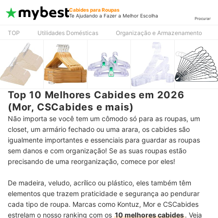
Cabides para Roupas
Te Ajudando a Fazer a Melhor Escolha
Procurar
TOP
Utilidades Domésticas
Organização e Armazenamento
Top 10 Melhores Cabides em 2026
(Mor, CSCabides e mais)
Não importa se você tem um cômodo só para as roupas, um
closet, um armário fechado ou uma arara, os cabides são
igualmente importantes e essenciais para guardar as roupas
sem danos e com organização! Se as suas roupas estão
precisando de uma reorganização, comece por eles!
De madeira, veludo, acrílico ou plástico, eles também têm
elementos que trazem praticidade e segurança ao pendurar
cada tipo de roupa. Marcas como Kontuz, Mor e CSCabides
estrelam o nosso ranking com os
10 melhores cabides
. Veja