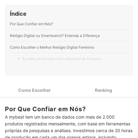
Índice
Por Que Confiar em Nós?
Relógio Digital ou Smartwatch? Entenda a Diferença
Como Escolher o Melhor Relógio Digital Feminino
1
Escolha de Acordo com o Material da Pulseira
Relógios com Visor de Cristal Mineral São Mais Resistentes a
2
Riscos
Prefira Modelos com Resistência à Água de Pelo Menos 50
3
Como Escolher
Ranking
Metros
4
Confira a Duração da Bateria para Saber Quando Trocar
Por Que Confiar em Nós?
A mybest tem um banco de dados com mais de 2.000
5
Escolha um Modelo que Agrade os seus Olhos
produtos registrados mensalmente, com base em ferramentas
6
Recursos Extras como Alarme e Luz Podem Fazer a Diferença
próprias de pesquisas e análises. Investimos cerca de 20 horas
de produção em cada um dos nossos artigos, incluindo