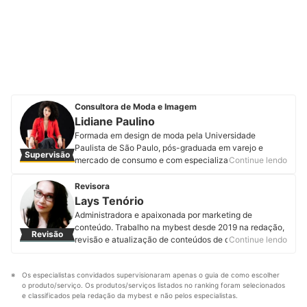
Consultora de Moda e Imagem
Lidiane Paulino
Formada em design de moda pela Universidade
Paulista de São Paulo, pós-graduada em varejo e
Supervisão
mercado de consumo e com especialização em
Continue lendo
consultoria de imagem e comportamento humano,
Lidiane Paulino já tem mais de 15 anos de experiência.
Revisora
Em sua trajetória profissional atuou no setor têxtil,
Lays Tenório
confecção e desenvolvimento de produto, onde foi
Administradora e apaixonada por marketing de
responsável pelo desenvolvimento de diversas
conteúdo. Trabalho na mybest desde 2019 na redação,
Revisão
coleções. Atualmente ministra cursos para formação de
revisão e atualização de conteúdos de diversas
Continue lendo
novos consultores de imagem, com alunas no Brasil e
categorias. Já contribui na produção de mais de 600
no exterior. Além de dar mentorias para profissionais da
artigos com o propósito de ajudar você a tomar boas
área, palestras e workshops. Conheça mais sobre
Os especialistas convidados supervisionaram apenas o guia de como escolher 
decisões de compra e encontrar os melhores produtos.
Lidiane no Instagram, Facebook e em seu site.
o produto/serviço. Os produtos/serviços listados no ranking foram selecionados 
Perfil de Lays Tenório
Perfil de Lidiane Paulino
e classificados pela redação da mybest e não pelos especialistas.