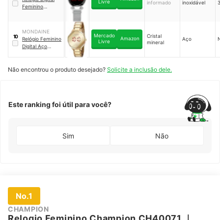
Livre
informado
inoxidável
Feminino
Delicado Original
MONDAINE
Mercado
Cristal
10
Amazon
Relógio Feminino
Aço
Livre
mineral
Digital Aço
Dourado
｜
32060LPMVDE1
Não encontrou o produto desejado?
Solicite a inclusão dele.
Este ranking foi útil para você?
Sim
Não
No.1
CHAMPION
Relogio Feminino Champion CH40071
｜