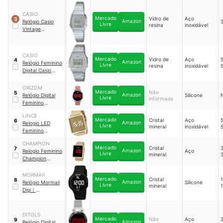
91WS-4CF
CASIO
Mercado
Vidro de
Aço
3
Amazon
Relógio Casio
Livre
resina
inoxidável
Vintage
LA670WA-7
｜
LA670WA-7DF
CASIO
Mercado
Vidro de
Aço
4
Amazon
Relógio Feminino
Livre
resina
inoxidável
Digital Casio
B640WDG-7
｜
B640WDG-7DF
ORIZOM
Mercado
Não
5
Amazon
Relógio Digital
Silicone
Livre
informado
Feminino
Redondo
LINCE
Mercado
Cristal
Aço
6
Amazon
Relogio LED
Livre
mineral
inoxidável
Feminino
Classico
CHAMPION
MDG4619L
｜
Mercado
Cristal
7
Amazon
Relogio Feminino
Aço
MDG4619L
Livre
mineral
Champion
CH40080V
｜
CH40080V
MORMAII
Mercado
Cristal
8
Amazon
Relógio Mormaii
Silicone
Livre
mineral
Digi
｜
MO7700AA/8P
DITOLS
Mercado
Não
Aço
9
Amazon
Relógio Digital