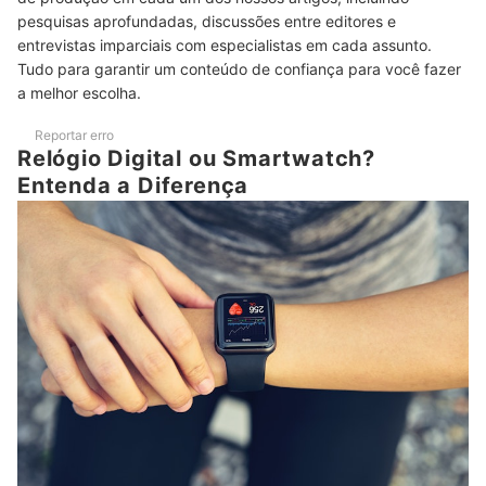
Top 10 Melhores Relógios Digitais Femininos
pesquisas aprofundadas, discussões entre editores e
entrevistas imparciais com especialistas em cada assunto.
Confira Também Nossa Seleção com os Melhores Relógios Casio
Tudo para garantir um conteúdo de confiança para você fazer
Femininos
a melhor escolha.
Reportar erro
Relógio Digital ou Smartwatch?
Entenda a Diferença