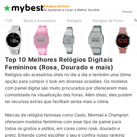
Relógios de Pulso
Te Ajudando a Fazer a Melhor Escolha
Procurar
T
TOP
Moda e Acessórios
Relógios
Relógios de Pulso
Top 10 Melhores Relógios Digitais
Femininos (Rosa, Dourado e mais)
Relógios são acessórios úteis no dia a dia e também uma ótima
opção para compor o look em diversas ocasiões. Os modelos
com painel digital são muito procurados por oferecerem mais
comodidade na visualização das horas. Além disso, eles podem
ter recursos extras que facilitam ainda mais a rotina.
Marcas de relógios famosas como Casio, Mormaii e Champion
oferecem modelos femininos com esse tipo de painel para
todos os gostos e estilos, em cores como rosé, dourado e
preto. Entende como escolher o seu e confira nosso ranking