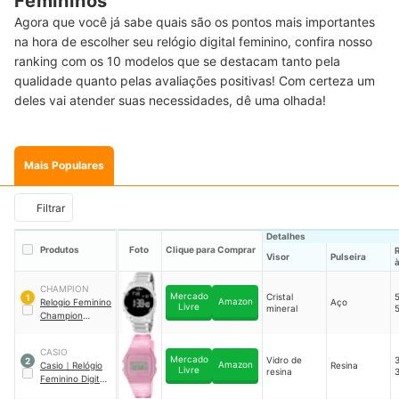
Femininos
Agora que você já sabe quais são os pontos mais importantes
na hora de escolher seu relógio digital feminino, confira nosso
ranking com os 10 modelos que se destacam tanto pela
qualidade quanto pelas avaliações positivas! Com certeza um
deles vai atender suas necessidades, dê uma olhada!
Mais Populares
Filtrar
Detalhes
Produtos
Foto
Clique para Comprar
Visor
Pulseira
CHAMPION
Mercado
Cristal
1
Amazon
Relogio Feminino
Aço
Livre
mineral
Champion
CH40071
｜
CH40071T
CASIO
Mercado
Vidro de
2
Amazon
Casio
｜
Relógio
Resina
Livre
resina
Feminino Digital
Casio F-91W
｜
F-