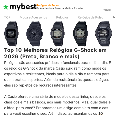
Relógios de Pulso
Te Ajudando a Fazer a Melhor Escolha
Procurar
T
TOP
Moda e Acessórios
Relógios
Relógios de Pulso
Top 10 Melhores Relógios G-Shock em
2026 (Preto, Branco e mais)
Relógios são acessórios práticos e funcionais para o dia a dia. E
os relógios G-Shock da marca Casio surgiram como modelos
esportivos e resistentes, ideais para o dia a dia e também para
quem pratica esportes. Além da resistência às quedas e água,
eles são repletos de recursos interessantes.
A Casio oferece uma série de modelos dessa linha, desde os
clássicos e mais básicos, aos mais modernos. Mas, qual deles é
o ideal para você? Preparamos um artigo completo com dicas
para você escolher o seu. Além disso, apresentamos os
10