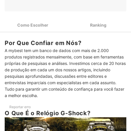
Mostradores Híbridos Trazem a Elegância do Analógico e as
2
Facilidades do Digital
Como Escolher
Ranking
Escolha Modelos com Resistência à Água para Nadar ou
3
Praticar Esportes
Confira se a Duração da Bateria Corresponde às suas
Por Que Confiar em Nós?
4
Necessidades
A mybest tem um banco de dados com mais de 2.000
produtos registrados mensalmente, com base em ferramentas
Relógios G-Shock com Luz LED são Mais Práticos em
5
Ambientes Escuros
próprias de pesquisas e análises. Investimos cerca de 20 horas
de produção em cada um dos nossos artigos, incluindo
Confira Outros Recursos Disponíveis e Funcionais do Relógio
6
pesquisas aprofundadas, discussões entre editores e
G-Shock
entrevistas imparciais com especialistas em cada assunto.
Veja se as Dimensões e Peso São Confortáveis para seu
Tudo para garantir um conteúdo de confiança para você fazer
7
Pulso
a melhor escolha.
Top 10 Melhores Relógios G-Shock
Reportar erro
O Que É o Relógio G-Shock?
Aproveite para Conhecer Outros Tipos de Relógio de Pulso