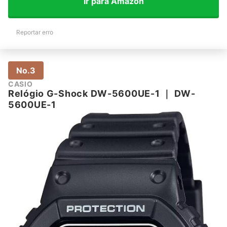
Ir para Amazon
Reportar erro
No.3
CASIO
Relógio G-Shock DW-5600UE-1
｜
DW-
5600UE-1