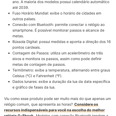
ano. A maioria dos modelos possui calendário automático
até 2039.
Fuso Horário Mundial:
exibe o horário de cidades em
outros países.
Conexão com Bluetooth:
permite conectar o relógio ao
smartphone. É possível monitorar passos e alcance de
metas.
Bússola Digital:
possui medidas e aponta a direção dos 16
pontos cardeais.
Contagem de Passos:
utiliza um acelerômetro de três
eixos e monitora os passos, assim como pode definir
metas de contagem de passos.
Termômetro:
exibe a temperatura, alternando entre graus
Celsius (°C) e Fahrenheit (°F).
Dados lunares:
exibe a duração da lua da data específica
e gráfico de fases da lua.
Viu como esse produto pode ser muito mais do que apenas um
relógio comum, que apresenta as horas?
Considere os
recursos indispensáveis para você na escolha do melhor
relógio G-Shock
. Modelos com conexão Bluetooth tendem a