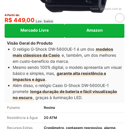
Fonte:
amazon.com.br
A Partir de:
R$ 449,00
Lev. baixo
Mercado Livre
Amazon
Visão Geral do Produto
O relógio G-Shock DW-5600UE-1 é um dos
modelos
mais clássicos da Casio
e, também, um dos melhores
em custo-benefício da marca.
Mesmo sendo 100% digital, o modelo apresenta um visual
básico e simples, mas,
garante alta resistência a
impactos e água
.
Além disso, o relógio Casio G-Shock DW-5600UE-1
promete
longa duração de bateria e fácil visualização
no escuro
, graças à iluminação LED.
Pulseira
Resina
Resistência à Água
20 ATM
Recursos Extras
Cronômetro, contagem regressiva, alarme,