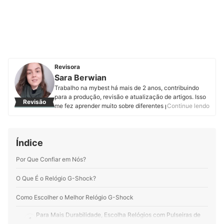
Revisora
Sara Berwian
Trabalho na mybest há mais de 2 anos, contribuindo
para a produção, revisão e atualização de artigos. Isso
Revisão
me fez aprender muito sobre diferentes produtos e
Continue lendo
técnicas de SEO. Hoje o que me motiva é entregar um
conteúdo de fácil compreensão, mesmo com um tema
incomum. Apesar de não ser formada na área, sempre
Índice
gostei de escrever. Foi isso o que me trouxe até o time
da mybest e me motiva a produzir mais, entregando
Por Que Confiar em Nós?
dedicação em cada texto. Trabalhar na mybest é uma
experiência incrível e enriquecedora. Inclusive, já
redigi, revisei e atualizei mais de 400 artigos para o
O Que É o Relógio G-Shock?
site!
Perfil de Sara Berwian
Como Escolher o Melhor Relógio G-Shock
Para Mais Durabilidade, Escolha Relógios com Pulseiras de
1
Resina