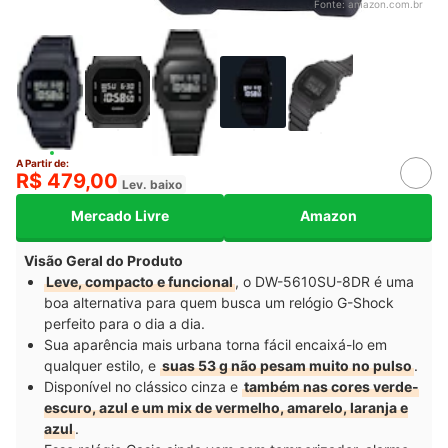
Fonte:
amazon.com.br
A Partir de:
R$ 479,00
Lev. baixo
Mercado Livre
Amazon
Visão Geral do Produto
Leve, compacto e funcional
, o DW-5610SU-8DR é uma
boa alternativa para quem busca um relógio G-Shock
perfeito para o dia a dia.
Sua aparência mais urbana torna fácil encaixá-lo em
qualquer estilo, e
suas 53 g não pesam muito no pulso
.
Disponível no clássico cinza e
também nas cores verde-
escuro, azul e um mix de vermelho, amarelo, laranja e
azul
.