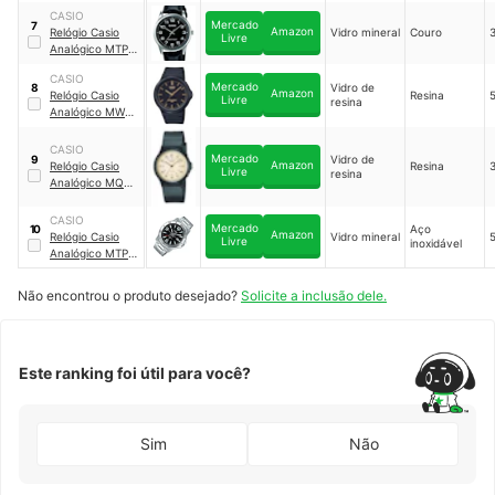
｜
AQ-230A-
CASIO
7DMQ
Mercado
7
Amazon
Relógio Casio
Vidro mineral
Couro
Livre
Analógico MTP-
V001L-1B
｜
MTP-
CASIO
V001L-1B
Mercado
Vidro de
8
Amazon
Relógio Casio
Resina
Livre
resina
Analógico MW-
240-1E2V
｜
MW-
240-1E2V
CASIO
Mercado
Vidro de
9
Amazon
Relógio Casio
Resina
Livre
resina
Analógico MQ-
24-9B
｜
MQ-24-
9B
CASIO
Mercado
Aço
10
Amazon
Relógio Casio
Vidro mineral
Livre
inoxidável
Analógico MTP-
VD01D-1BV
｜
MTP-VD01D-1BV
Não encontrou o produto desejado?
Solicite a inclusão dele.
Este ranking foi útil para você?
Sim
Não