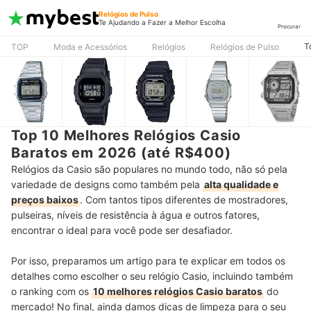
Relógios de Pulso
Te Ajudando a Fazer a Melhor Escolha
Procurar
T
TOP
Moda e Acessórios
Relógios
Relógios de Pulso
Top 10 Melhores Relógios Casio
Baratos em 2026 (até R$400)
Relógios da Casio são populares no mundo todo, não só pela
variedade de designs como também pela
alta qualidade e
preços baixos
. Com tantos tipos diferentes de mostradores,
pulseiras, níveis de resistência à água e outros fatores,
encontrar o ideal para você pode ser desafiador.
Por isso, preparamos um artigo para te explicar em todos os
detalhes como escolher o seu relógio Casio, incluindo também
o ranking com os
10 melhores relógios Casio baratos
do
mercado! No final, ainda damos dicas de limpeza para o seu