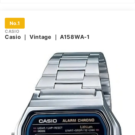
No.1
CASIO
Casio
｜
Vintage
｜
A158WA-1