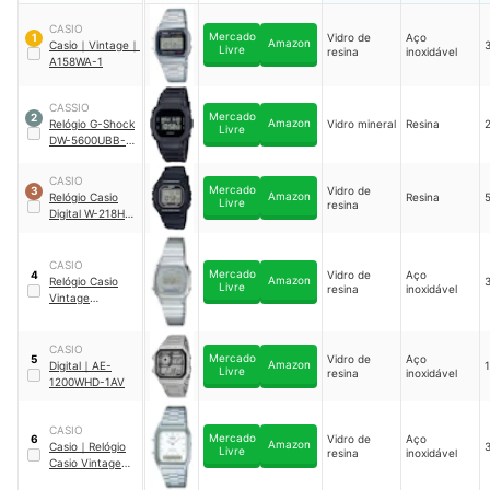
CASIO
Mercado
Vidro de
Aço
1
Amazon
Casio
｜
Vintage
｜
Livre
resina
inoxidável
A158WA-1
CASSIO
Mercado
2
Amazon
Relógio G-Shock
Vidro mineral
Resina
Livre
DW-5600UBB-1
｜
DW-5600UBB-
1
CASIO
Mercado
Vidro de
3
Amazon
Relógio Casio
Resina
Livre
resina
Digital W-218H-
1AV
｜
W-218H-
1AV
CASIO
Mercado
Vidro de
Aço
4
Amazon
Relógio Casio
Livre
resina
inoxidável
Vintage
LA670WA-7
｜
LA670WA-7DF
CASIO
Mercado
Vidro de
Aço
5
Amazon
Digital
｜
AE-
Livre
resina
inoxidável
1200WHD-1AV
CASIO
Mercado
Vidro de
Aço
6
Amazon
Casio
｜
Relógio
Livre
resina
inoxidável
Casio Vintage
AQ-230A-7DMQ