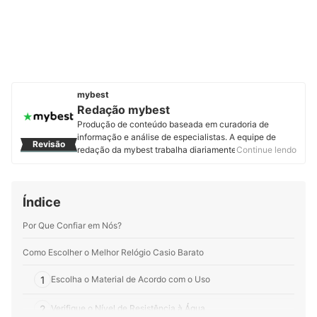
mybest
Redação mybest
Produção de conteúdo baseada em curadoria de
informação e análise de especialistas. A equipe de
Revisão
redação da mybest trabalha diariamente para fornecer
Continue lendo
a melhor experiência de escolha de produtos e serviços
a mais de 2 milhões de usuários.
Perfil de Redação mybest
Índice
Por Que Confiar em Nós?
Como Escolher o Melhor Relógio Casio Barato
1
Escolha o Material de Acordo com o Uso
2
Verifique o Nível de Resistência à Água