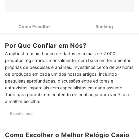
3
Display Digital ou Analógico: Escolha Conforme a Visibilidade
4
Confira o Tipo de Bateria para Saber a Durabilidade
Como Escolher
Ranking
Mulheres Precisam Ter Atenção com as Medidas dos
5
Modelos Unissex
Por Que Confiar em Nós?
Top 10 Melhores Relógios Casio Baratos
A mybest tem um banco de dados com mais de 2.000
produtos registrados mensalmente, com base em ferramentas
Cuidados Essenciais para Conservar sua Pulseira de Couro
próprias de pesquisas e análises. Investimos cerca de 20 horas
de produção em cada um dos nossos artigos, incluindo
pesquisas aprofundadas, discussões entre editores e
entrevistas imparciais com especialistas em cada assunto.
Tudo para garantir um conteúdo de confiança para você fazer
a melhor escolha.
Reportar erro
Como Escolher o Melhor Relógio Casio