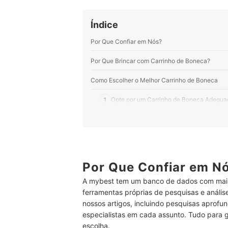
Índice
Por Que Confiar em Nós?
Por Que Brincar com Carrinho de Boneca?
Como Escolher o Melhor Carrinho de Boneca
1
Opte por um Carrinho de Boneca Adequad
2
Escolha o Modelo com Base nas Preferênc
3
Veja se o Produto Oferece o Tamanho Cor
4
Verifique se o Material é Confortável e R
Por Que Confiar em N
A mybest tem um banco de dados com mais
5
Prefira Carrinhos que Ofereçam Maior Po
ferramentas próprias de pesquisas e análi
nossos artigos, incluindo pesquisas aprofun
6
Para Oferecer Maior Segurança, Exija o
especialistas em cada assunto. Tudo para 
Top 10 Melhores Carrinhos de Boneca
escolha.