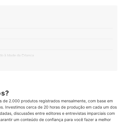
o à Idade da Criança
ias da Criança e o Valor a Ser Investido
reto de Acordo com a Altura da Criança
esistente
ós?
 de 2.000 produtos registrados mensalmente, com base em
rtabilidade e Facilidade de Armazenamento
ses. Investimos cerca de 20 horas de produção em cada um dos
dadas, discussões entre editores e entrevistas imparciais com
 Selo do INMETRO
garantir um conteúdo de confiança para você fazer a melhor