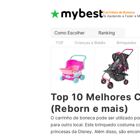
Carrinhos de Boneca
Te Ajudando a Fazer a M
Como Escolher
Ranking
TOP
Crianças e Bebês
Brinquedos
Top 10 Melhores 
(Reborn e mais)
O carrinho de boneca pode ser utilizado p
para outro local. Este brinquedo costuma 
princesas da Disney. Além disso, são enco