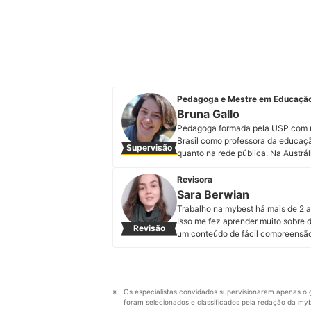
Pedagoga e Mestre em Educação 
Bruna Gallo
Pedagoga formada pela USP com me
Brasil como professora da educação
Supervisão
quanto na rede pública. Na Austrál
em um museu de ciências para cri
uma ONG de formação de educadore
Revisora
Instagram, consultora educacional
Sara Berwian
Instagram.
Trabalho na mybest há mais de 2 an
Perfil de Bruna Gallo
Isso me fez aprender muito sobre 
Revisão
um conteúdo de fácil compreensã
sempre gostei de escrever. Foi iss
entregando dedicação em cada text
Inclusive, já redigi, revisei e atual
Perfil de Sara Berwian
Os especialistas convidados supervisionaram apenas o g
foram selecionados e classificados pela redação da mybe