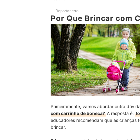
Confira Nossas Indicações de Melhores Boneca
Reportar erro
Por Que Brincar com 
Confira os Carrinhos de Boneca Mais Vendidos
Conclusão
Primeiramente, vamos abordar outra dúvid
com carrinho de boneca?
A resposta é:
to
educadores recomendam que as crianças t
brincar.