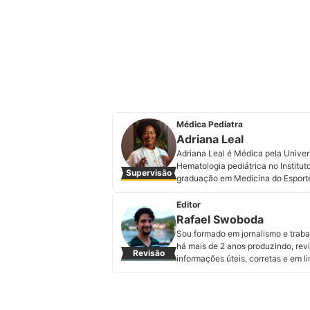
Médica Pediatra
Adriana Leal
Adriana Leal é Médica pela Univer
Hematologia pediátrica no Institu
Supervisão
graduação em Medicina do Esporte
desenvolvimento da saúde fisica e
rotina e levando informação de qu
Editor
são a corrida, já tendo participa
Rafael Swoboda
crianças presencialmente em ambie
Sou formado em jornalismo e trab
com o objetivo de ampliar o conhe
há mais de 2 anos produzindo, revi
Revisão
a Dra. Adriana no Instagram e no L
informações úteis, corretas e em 
Perfil de Adriana Leal
Perfil de Rafael Swoboda