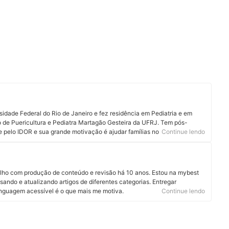
sidade Federal do Rio de Janeiro e fez residência em Pediatria e em
to de Puericultura e Pediatra Martagão Gesteira da UFRJ. Tem pós-
 pelo IDOR e sua grande motivação é ajudar famílias no
Continue lendo
 mental das suas crianças no dia a dia, realizando acompanhamento de
alidade, cientificamente embasada para as famílias. Suas outras paixões
do de 8 maratonas, e a disseminação do conhecimento. Além de atender
nte ambulatorial e hospitalar, produz conteúdo para as redes sociais
alho com produção de conteúdo e revisão há 10 anos. Estou na mybest
cimento científico de forma prática e acessível para todos. Acompanhe
sando e atualizando artigos de diferentes categorias. Entregar
inkedin.
linguagem acessível é o que mais me motiva.
Continue lendo