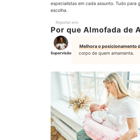
especialistas em cada assunto. Tudo para 
Perguntas Frequentes sobre Almofada de Ama
escolha.
Pode Usar a Almofada de Amamentação para o 
Reportar erro
Por que Almofada de 
Até Quando Usar Almofada de Amamentação?
Como Lavar e Cuidar da Almofada de Amament
Melhora o posicionamento do 
corpo de quem amamenta.
Supervisão
Confira Outras Recomendações que Podem Aju