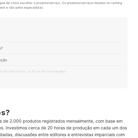
uia de como escolher o produto/serviço. Os produtos/serviços listados no ranking 
st e não pelos especialistas.
e?
ação
ação Ideal para as Suas Necessidades
 Amamentação de Fibra Siliconada
gias no Bebê, Prefira Opções com Capa de Algodão
or Almofadas de Amamentação com Capa Removível
ós?
 de 2.000 produtos registrados mensalmente, com base em
ses. Investimos cerca de 20 horas de produção em cada um dos
dadas, discussões entre editores e entrevistas imparciais com