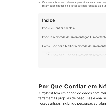
Os especialistas convidados supervisionaram apenas o g
foram selecionados e classificados pela redação da mybe
Índice
Por Que Confiar em Nós?
Por que Almofada de Amamentação É Important
Como Escolher a Melhor Almofada de Amament
1
Escolha o Tipo de Almofada de Amament
2
Se Busca Maciez, Escolha Almofadas de
3
Para Evitar Dermatites, Brotoejas e Aler
4
Caso Vá Lavar Frequentemente, Opte p
Por Que Confiar em N
A mybest tem um banco de dados com mais
Top 10 Melhores Almofadas de Amamentação
ferramentas próprias de pesquisas e análi
Como Usar Almofada de Amamentação
nossos artigos, incluindo pesquisas aprofun