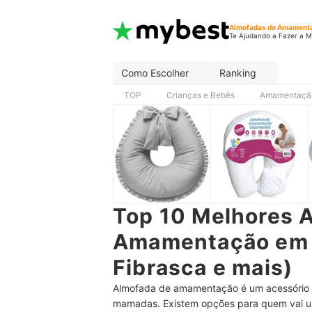
Almofadas de Amament
Te Ajudando a Fazer a M
Como Escolher
Ranking
TOP
Crianças e Bebês
Amamentação
Top 10 Melhores 
Amamentação em 2
Fibrasca e mais)
Almofada de amamentação é um acessório mu
mamadas. Existem opções para quem vai u