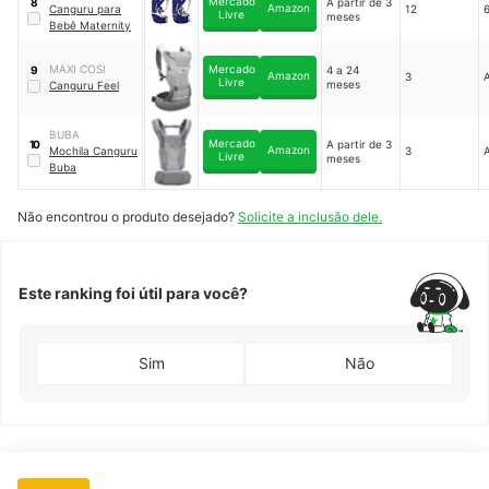
Mercado
A partir de 3
8
Amazon
Canguru para
12
6
Livre
meses
Bebê Maternity
MAXI COSI
Mercado
4 a 24
9
Amazon
3
A
Livre
meses
Canguru Feel
BUBA
Mercado
A partir de 3
10
Amazon
Mochila Canguru
3
A
Livre
meses
Buba
Não encontrou o produto desejado?
Solicite a inclusão dele.
Este ranking foi útil para você?
Sim
Não