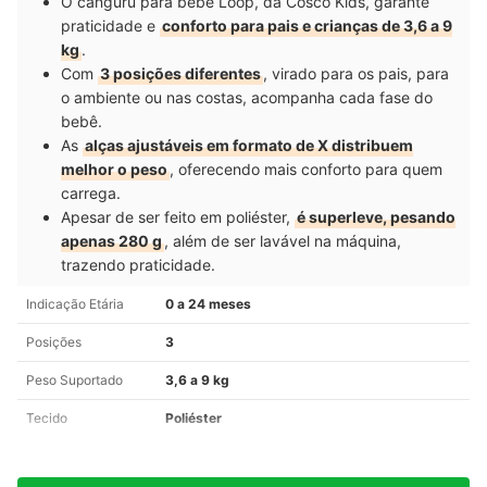
O canguru para bebê Loop, da Cosco Kids, garante
praticidade e
conforto para pais e crianças de 3,6 a 9
kg
.
Com
3 posições diferentes
, virado para os pais, para
o ambiente ou nas costas, acompanha cada fase do
bebê.
As
alças ajustáveis em formato de X distribuem
melhor o peso
, oferecendo mais conforto para quem
carrega.
Apesar de ser feito em poliéster,
é superleve, pesando
apenas 280 g
, além de ser lavável na máquina,
trazendo praticidade.
Indicação Etária
‎0 a 24 meses
Posições
3
Peso Suportado
3,6 a 9 kg
Tecido
Poliéster