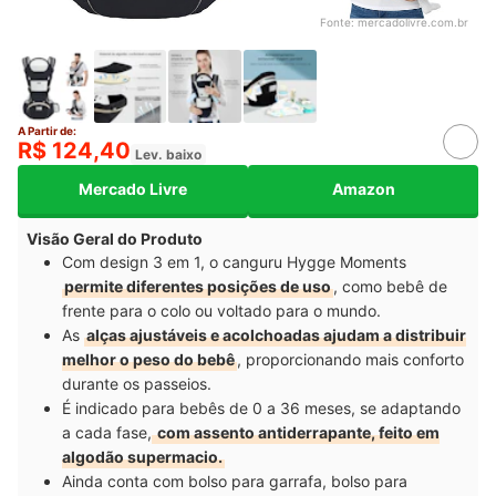
Fonte:
mercadolivre.com.br
A Partir de:
R$ 124,40
Lev. baixo
Mercado Livre
Amazon
Visão Geral do Produto
Com design 3 em 1, o canguru Hygge Moments
permite diferentes posições de uso
, como bebê de
frente para o colo ou voltado para o mundo.
As
alças ajustáveis e acolchoadas ajudam a distribuir
melhor o peso do bebê
, proporcionando mais conforto
durante os passeios.
É indicado para bebês de 0 a 36 meses, se adaptando
a cada fase,
com assento antiderrapante, feito em
algodão supermacio.
Ainda conta com bolso para garrafa, bolso para