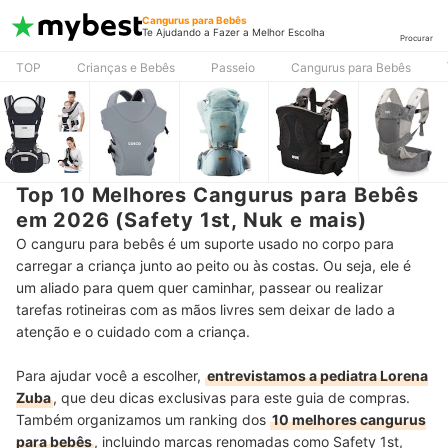
Cangurus para Bebês
Te Ajudando a Fazer a Melhor Escolha
Procurar
TOP
Crianças e Bebês
Passeio
Cangurus para Bebês
Top 10 Melhores Cangurus para Bebês
em 2026 (Safety 1st, Nuk e mais)
O canguru para bebês é um suporte usado no corpo para
carregar a criança junto ao peito ou às costas. Ou seja, ele é
um aliado para quem quer caminhar, passear ou realizar
tarefas rotineiras com as mãos livres sem deixar de lado a
atenção e o cuidado com a criança.
Para ajudar você a escolher,
entrevistamos a pediatra Lorena
Zuba
, que deu dicas exclusivas para este guia de compras.
Também organizamos um ranking dos
10 melhores cangurus
para bebês
, incluindo marcas renomadas como Safety 1st,