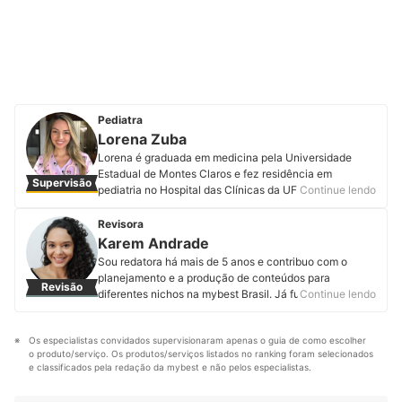
Pediatra
Lorena Zuba
Lorena é graduada em medicina pela Universidade
Estadual de Montes Claros e fez residência em
Supervisão
pediatria no Hospital das Clínicas da UFMG. Tem como
Continue lendo
paixão promover a saúde das crianças no dia a dia,
realizando o acompanhamento de rotina e levando
Revisora
informação de qualidade para as famílias. Além de
Karem Andrade
atender crianças presencialmente e online, organiza
Sou redatora há mais de 5 anos e contribuo com o
cursos para gestantes e produz conteúdo para a
planejamento e a produção de conteúdos para
Revisão
internet com o objetivo de traduzir dados científicos de
diferentes nichos na mybest Brasil. Já fui professora,
Continue lendo
uma forma prática e acessível para todos. Conheça
formada em Letras – Inglês pela Universidade Federal
mais sobre a Dra. Lorena no Instagram, Facebook,
de Ouro Preto, e depois me formei em Jornalismo pela
YouTube e no site Ped com amor.
Os especialistas convidados supervisionaram apenas o guia de como escolher 
mesma instituição. Também desenvolvo projetos em
Perfil de Lorena Zuba
o produto/serviço. Os produtos/serviços listados no ranking foram selecionados 
Copywriting, UX Writing e Ghostwriting. Gosto de
e classificados pela redação da mybest e não pelos especialistas.
transformar informações e ideias em textos que
realmente comunicam, engajam e conectam pessoas.