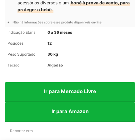
acessórios diversos e um
boné à prova de vento, para
proteger o bebê.
Não há informações sobre esse produto disponíveis on-line.
Indicação Etária
0 a 36 meses
Posições
12
Peso Suportado
30 kg
Tecido
Algodão
Ir para Mercado Livre
Ir para Amazon
Reportar erro