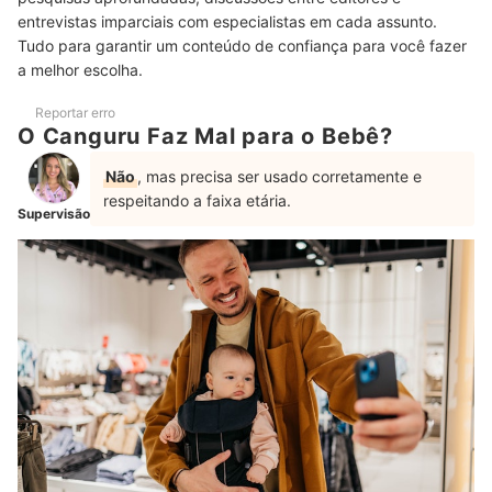
entrevistas imparciais com especialistas em cada assunto.
Canguru ou Sling? Qual o Melhor?
Tudo para garantir um conteúdo de confiança para você fazer
a melhor escolha.
Perguntas Frequentes sobre Canguru para Bebês
Até que Idade o Bebê Pode Usar o Canguru?
Reportar erro
O Canguru Faz Mal para o Bebê?
Quanto Tempo Posso Deixar o Bebê no Canguru?
Não
, mas precisa ser usado corretamente e
Como Lavar o Canguru?
respeitando a faixa etária.
Supervisão
No Brasil, Existe Canguru para Gêmeos?
Confira Outras Indicações de Produtos para Passear com o Bebê