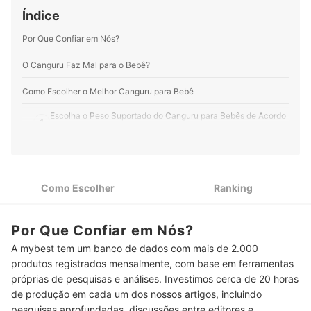
Perfil de Karem Andrade
Índice
Por Que Confiar em Nós?
O Canguru Faz Mal para o Bebê?
Como Escolher o Melhor Canguru para Bebê
Escolha o Peso Suportado do Canguru para Bebês de Acordo
1
com a Idade
Seu Bebê É Recém-Nascido? Prefira Canguru para Bebê com
2
Sustentação para Cabeça
Como Escolher
Ranking
Para Acompanhar o Crescimento e Diferentes Ocasiões, Opte
3
por Cangurus com Mais de 2 Posições
Quer Evitar Dores na Coluna? Escolha Canguru Ergonômico
Por Que Confiar em Nós?
4
com Alça Acolchoada e Cinto Estruturado
A mybest tem um banco de dados com mais de 2.000
produtos registrados mensalmente, com base em ferramentas
Quer Levar Itens como Mamadeiras e Lenços? Opte pelo
5
Canguru com Bolsos
próprias de pesquisas e análises. Investimos cerca de 20 horas
de produção em cada um dos nossos artigos, incluindo
Top 10 Melhores Cangurus para Bebês
pesquisas aprofundadas, discussões entre editores e