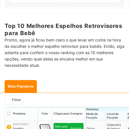
Top 10 Melhores Espelhos Retrovisores
para Bebê
Pronto, agora já ficou bem claro o que levar em conta na hora
de escolher o melhor espelho retrovisor para bebês. Então, siga
adiante para conferir o nosso ranking com as 10 melhores
opções, vendo qual delas se encaixa melhor em sua
necessidade atual.
Mais Populares
Filtrar
Detalhes
Produtos
Foto
Clique para Comprar
Modo de
Local de
M
Fixação
Fixação
MAXI BABY
Cabeceira
Mercado
1
Amazon
Espelho
Cintos
do banco
A