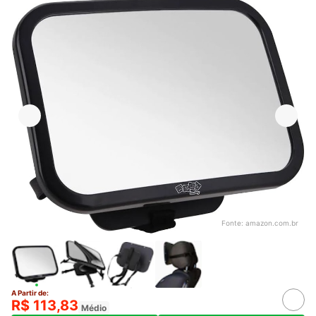
Fonte:
amazon.com.br
A Partir de:
R$ 113,83
Médio