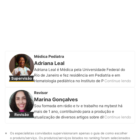
Médica Pediatra
Adriana Leal
Adriana Leal é Médica pela Universidade Federal do
Rio de Janeiro e fez residência em Pediatria e em
Supervisão
Hematologia pediátrica no Instituto de Puericultura e
Continue lendo
Pediatra Martagão Gesteira da UFRJ. Tem pós-
graduação em Medicina do Esporte pelo IDOR e sua
Revisor
grande motivação é ajudar famílias no
Marina Gonçalves
desenvolvimento da saúde fisica e mental das suas
Sou formada em rádio e tv e trabalho na mybest há
crianças no dia a dia, realizando acompanhamento de
mais de 1 ano, contribuindo para a produção e
Revisão
rotina e levando informação de qualidade,
atualização de diversos artigos sobre diferentes temas.
Continue lendo
cientificamente embasada para as famílias. Suas outras
Produzir um conteúdo útil, correto e que ajude a
paixões são a corrida, já tendo participado de 8
melhorar a experiência de compra dos leitores é o que
maratonas, e a disseminação do conhecimento. Além
Os especialistas convidados supervisionaram apenas o guia de como escolher 
mais me motiva.
de atender crianças presencialmente em ambiente
o produto/serviço. Os produtos/serviços listados no ranking foram selecionados 
Perfil de Marina Gonçalves