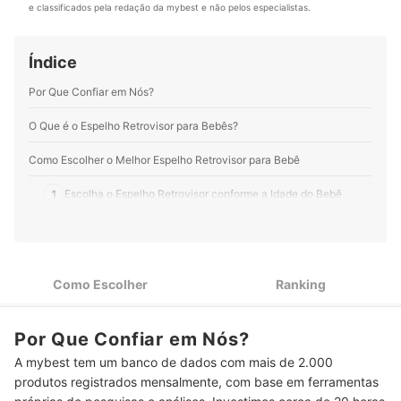
ambulatorial e hospitalar, produz conteúdo para as
e classificados pela redação da mybest e não pelos especialistas.
redes sociais com o objetivo de ampliar o
conhecimento científico de forma prática e acessível
para todos. Acompanhe a Dra. Adriana no Instagram e
Índice
no Linkedin.
Perfil de Adriana Leal
Por Que Confiar em Nós?
O Que é o Espelho Retrovisor para Bebês?
Como Escolher o Melhor Espelho Retrovisor para Bebê
1
Escolha o Espelho Retrovisor conforme a Idade do Bebê
Modelos com Lente Convexa e Espelho de Vidro ou Acrílico
2
Oferecem Melhor Qualidade de Imagem
Opte por Espelhos Retrovisores para Bebê com Carcaça de
3
Como Escolher
Ranking
Plástico e Ajuste de Ângulo
Espelho Retrovisor para Bebê com Formato Retangular
4
Por Que Confiar em Nós?
Oferece Melhor Visibilidade
A mybest tem um banco de dados com mais de 2.000
Modelos com Mais de 20 cm de Largura Permitem Visualizar
5
produtos registrados mensalmente, com base em ferramentas
cada Detalhe do Seu Bebê