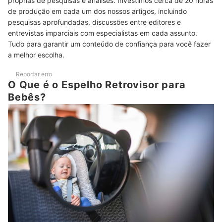
próprias de pesquisas e análises. Investimos cerca de 20 horas
de produção em cada um dos nossos artigos, incluindo
Top 10 Melhores Espelhos Retrovisores para Bebê
pesquisas aprofundadas, discussões entre editores e
Como Usar e Limpar o Espelho Retrovisor para Bebê?
entrevistas imparciais com especialistas em cada assunto.
Tudo para garantir um conteúdo de confiança para você fazer
Confira Também Indicações de Outros Produtos Veiculares para
a melhor escolha.
Bebês
Reportar erro
O Que é o Espelho Retrovisor para
Bebês?