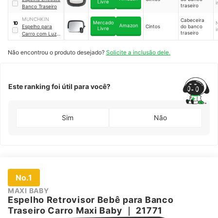
Livre
traseiro
Banco Traseiro
MUNCHKIN
Cabeceira
Mercado
10
Amazon
Espelho para
Cintos
do banco
Livre
traseiro
Carro com Luz
Noturna
｜
61453
Não encontrou o produto desejado?
Solicite a inclusão dele.
Este ranking foi útil para você?
Sim
Não
No.1
MAXI BABY
Espelho Retrovisor Bebê para Banco
Traseiro Carro Maxi Baby
｜
21771