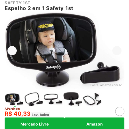
SAFETY 1ST
Espelho 2 em 1 Safety 1st
Fonte:
amazon.com.br
A Partir de:
R$ 40,33
Lev. baixo
Mercado Livre
Amazon