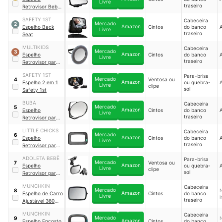
Livre
traseiro
Retrovisor Bebê
para Banco
SAFETY 1ST
Cabeceira
Traseiro Carro
Mercado
2
Amazon
Espelho Back
Cintos
do banco
A
Maxi Baby
｜
Livre
traseiro
Seat
21771
MULTIKIDS
Cabeceira
Mercado
3
Amazon
Espelho
Cintos
do banco
A
Livre
traseiro
Retrovisor para
Banco Traseiro
SAFETY 1ST
Para-brisa
Baby Look
｜
Mercado
Ventosa ou
4
Amazon
Espelho 2 em 1
ou quebra-
A
BB181
Livre
clipe
sol
Safety 1st
BUBA
Cabeceira
Mercado
5
Amazon
Espelho
Cintos
do banco
A
Livre
traseiro
Retrovisor para
Banco Traseiro
｜
LITTLE CHICKS
Cabeceira
13242
Mercado
6
Amazon
Espelho
Cintos
do banco
A
Livre
traseiro
Retrovisor para
Bebê Little
ADOLETA BEBÊ
Para-brisa
Chicks
｜
‎CK101
Mercado
Ventosa ou
7
Amazon
Espelho
ou quebra-
A
Livre
clipe
sol
Retrovisor para
Bebê
｜
1421
MUNCHKIN
Cabeceira
Mercado
8
Amazon
Espelho de Carro
Cintos
do banco
Livre
traseiro
Ajustável 360
Pivot Baby in-
MUNCHKIN
Cabeceira
Sight
｜
‎61441
Mercado
9
Amazon
Espelho Encosto
Cintos
do banco