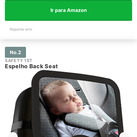
Ir para Amazon
Reportar erro
No.2
SAFETY 1ST
Espelho Back Seat