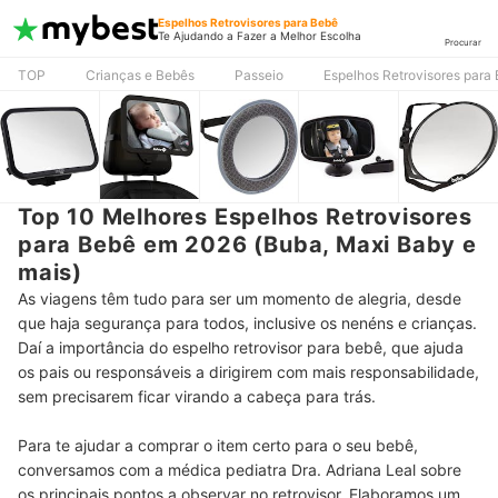
Espelhos Retrovisores para Bebê
Te Ajudando a Fazer a Melhor Escolha
Procurar
TOP
Crianças e Bebês
Passeio
Espelhos Retrovisores para
Top 10 Melhores Espelhos Retrovisores
para Bebê em 2026 (Buba, Maxi Baby e
mais)
As viagens têm tudo para ser um momento de alegria, desde
que haja segurança para todos, inclusive os nenéns e crianças.
Daí a importância do espelho retrovisor para bebê, que ajuda
os pais ou responsáveis a dirigirem com mais responsabilidade,
sem precisarem ficar virando a cabeça para trás.
Para te ajudar a comprar o item certo para o seu bebê,
conversamos com a médica pediatra Dra. Adriana Leal sobre
os principais pontos a observar no retrovisor. Elaboramos um