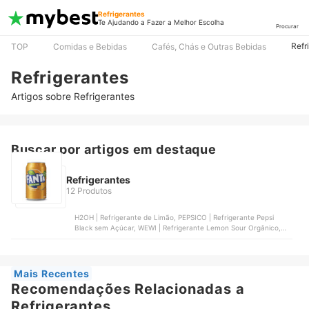
Refrigerantes
Te Ajudando a Fazer a Melhor Escolha
Procurar
Refr
TOP
Comidas e Bebidas
Cafés, Chás e Outras Bebidas
Refrigerantes
Artigos sobre Refrigerantes
Buscar por artigos em destaque
Refrigerantes
12 Produtos
H2OH | Refrigerante de Limão, PEPSICO | Refrigerante Pepsi
Black sem Açúcar, WEWI | Refrigerante Lemon Sour Orgânico,
ANTARCTICA | Refrigerante Guaraná Antarctica, COCA-COLA |
Refrigerante Fanta Laranja
Mais Recentes
Recomendações Relacionadas a
Refrigerantes