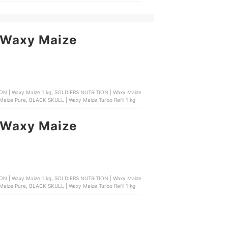
 Waxy Maize
 Maize
o Importado Soldiers Nutrition, BODYACTION | Waxy Maize Pure, BLACK SKULL | Waxy Maize Turbo Refil 1 kg
 Waxy Maize
 Maize
o Importado Soldiers Nutrition, BODYACTION | Waxy Maize Pure, BLACK SKULL | Waxy Maize Turbo Refil 1 kg