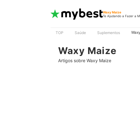
Waxy Maize
Te Ajudando a Fazer a M
Waxy
TOP
Saúde
Suplementos
Waxy Maize
Artigos sobre Waxy Maize