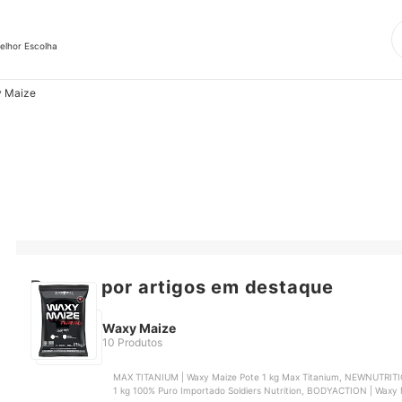
elhor Escolha
 Maize
Buscar por artigos em destaque
Waxy Maize
10 Produtos
MAX TITANIUM | Waxy Maize Pote 1 kg Max Titanium, NEWNUTRITION | Waxy Maize 1 kg, SOLDIERS NUTRITION | Waxy
1 kg 100% Pur