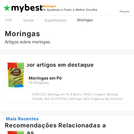
Moringas
Te Ajudando a Fazer a Melhor Escolha
Procurar
Moringas
TOP
Saúde
Suplementos
Moringas
Artigos sobre moringas
Buscar por artigos em destaque
Moringas em Pó
10 Produtos
X ROOTS | Moringa em Pó X Roots, IYASA | Organic Moringa
Powder, BIO NUTRITION | Moringa 100% Orgânica Bio Nutrition
Mais Recentes
Recomendações Relacionadas a
Moringas