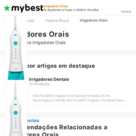
Irrigadores Orais
Te Ajudando a Fazer a Melhor Escolha
Procurar
Irrigadores Orais
TOP
Saúde
Higiene Bucal
Irrigadores Orais
Artigos sobre Irrigadores Orais
Buscar por artigos em destaque
Irrigadores Dentais
10 Produtos
MULTILASER | Irrigador Oral Clearpik Portable 200 ml
Recarregável | HC036, MULTILASER | Irrigador Oral Multi Clearpik
Family 600 ml | HC037, WATERPULSE | Irrigador Oral Waterpulse,
MORNWELL | Irrigador Oral sem Fio para os Dentes Mornwell,
ARIKON | Irrigador Oral Arikon
Mais Recentes
Recomendações Relacionadas a
Irrigadores Orais