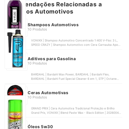
Recomendações Relacionadas a
Cuidados Automotivos
Shampoos Automotivos
10 Produtos
VONIXX | Shampoo Automotivo Concentrado 1:400 V-Floc 3 L,
SPEED CRAZY | Shampoo Automotivo com Cera Carnauba Apool
5 L Concentrado, VONIXX | V-Mol Cereja Intenso, REDRAGON |
Redragon Radiant, MAGIL CLEAN | Ultra Limpador
Aditivos para Gasolina
10 Produtos
BARDAHL | Bardahl Max Power, BARDAHL | Bardahl Flex,
BARDAHL | Bardahl Fuel Special Cleaner 6 em 1, STP | Octane
Booster STP | ST-2090BR, MOTUL | Motul Octane Booster
Gasoline | 110675
Ceras Automotivas
10 Produtos
GRAND PRIX | Cera Automotiva Tradicional Proteção e Brilho
Grand Prix, VONIXX | Blend Paste Wax - Black Edition | 2026004,
VONIXX | Blend Spray Wax, CADILLAC | Cleaner Wax Cera
Limpadora de Carnaúba, VONIXX | Carnaúba Express Ultra
Óleos 5w30