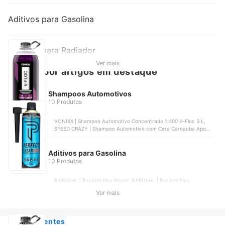
Aditivos para Gasolina
Aditivos para Radiador
Ver mais
Buscar por artigos em destaque
Shampoos Automotivos
10 Produtos
VONIXX | Shampoo Automotivo Concentrado 1:400 V-Floc 3 L,
SPEED CRAZY | Shampoo Automotivo com Cera Carnauba Apool
5 L Concentrado, VONIXX | V-Mol Cereja Intenso, REDRAGON |
Redragon Radiant, MAGIL CLEAN | Ultra Limpador
Aditivos para Gasolina
10 Produtos
BARDAHL | Bardahl Max Power, BARDAHL | Bardahl Flex,
BARDAHL | Bardahl Fuel Special Cleaner 6 em 1, STP | Octane
Ver mais
Booster STP | ST-2090BR, MOTUL | Motul Octane Booster
Gasoline | 110675
Mais Recentes