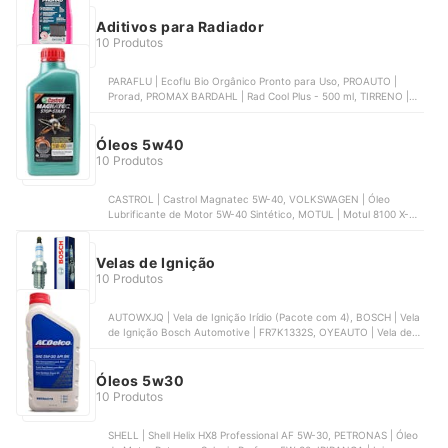
LAUNCH | Scanner Elite OBD2 Launch | CRP123
Aditivos para Radiador
10 Produtos
PARAFLU | Ecoflu Bio Orgânico Pronto para Uso, PROAUTO |
Prorad, PROMAX BARDAHL | Rad Cool Plus - 500 ml, TIRRENO |
Aditivo de Radiador Aditech HT - E - 1 L, DELPHI | Aditivo para
Radiador Concentrado Orgânico - 1 L | RL10008
Óleos 5w40
10 Produtos
CASTROL | Castrol Magnatec 5W-40, VOLKSWAGEN | Óleo
Lubrificante de Motor 5W-40 Sintético, MOTUL | Motul 8100 X-
Cess Gen2 5W-40, CASTROL | Castrol Magnatec Stop-Start 5W-
40, LUBRAX | Óleo 5W40 Lubrax Vaora Flex
Velas de Ignição
10 Produtos
AUTOWXJQ | Vela de Ignição Irídio (Pacote com 4), BOSCH | Vela
de Ignição Bosch Automotive | FR7K1332S, OYEAUTO | Vela de
Ignição Irídio - 4 Peças | ‎HBKGP969, AUTOLITE | Vela de Ignição
Iridium XP (Pacote com 4) | ‎XP5683-4PK, JECTAM | Velas de
Ignição de Irídio Duplo - 8 Peças | ‎41-110
Óleos 5w30
10 Produtos
SHELL | Shell Helix HX8 Professional AF 5W-30, PETRONAS | Óleo