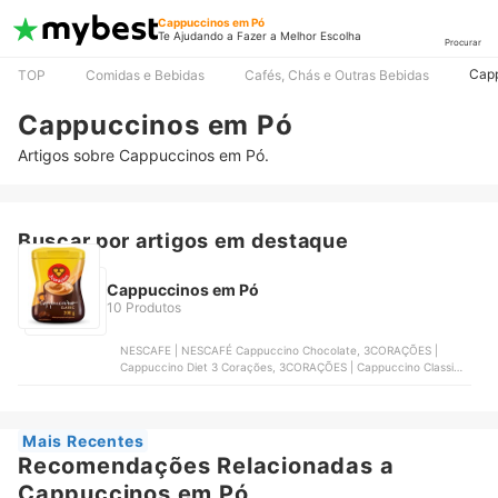
Cappuccinos em Pó
Te Ajudando a Fazer a Melhor Escolha
Procurar
Cap
TOP
Comidas e Bebidas
Cafés, Chás e Outras Bebidas
Cappuccinos em Pó
Artigos sobre Cappuccinos em Pó.
Buscar por artigos em destaque
Cappuccinos em Pó
10 Produtos
NESCAFE | NESCAFÉ Cappuccino Chocolate, 3CORAÇÕES |
Cappuccino Diet 3 Corações, 3CORAÇÕES | Cappuccino Classic 3
Corações, L'OR | Cappuccino Premium Caramelo, SANTA CLARA |
Cappuccino Santa Clara
Mais Recentes
Recomendações Relacionadas a
Cappuccinos em Pó