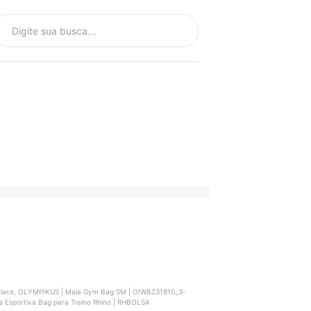
 Black, OLYMPIKUS | Mala Gym Bag SM | OIWB231810_3-
sa Esportiva Bag para Treino Rhino | RHBOLSA