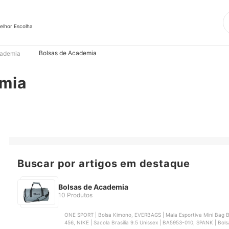
elhor Escolha
Bolsas de Academia
cademia
emia
Buscar por artigos em destaque
Bolsas de Academia
10 Produtos
ONE SPORT | Bolsa Kimono, EVERBAGS | Mala Esportiva Mini Bag
456, NIKE | Sacola Brasilia 9.5 Unissex | BA5953-010, SPANK | Bol