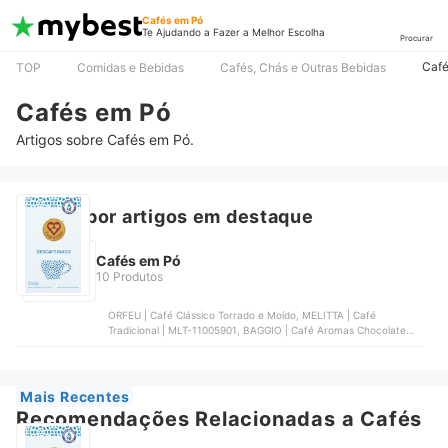
Cafés em Pó
Te Ajudando a Fazer a Melhor Escolha
Procurar
Café
TOP
Comidas e Bebidas
Cafés, Chás e Outras Bebidas
Cafés em Pó
Artigos sobre Cafés em Pó.
Buscar por artigos em destaque
Cafés em Pó
10 Produtos
ORFEU | Café Clássico Torrado e Moído, MELITTA | Café
Tradicional | MLT-11005901, BAGGIO | Café Aromas Chocolate
com Avelã, 3 CORAÇÕES | Café Torrado e Moído Sul de Minas
Gourmet, 3 CORAÇÕES | Café Torrado e Moído Tradicional a
Vácuo
Mais Recentes
Recomendações Relacionadas a Cafés
em Pó