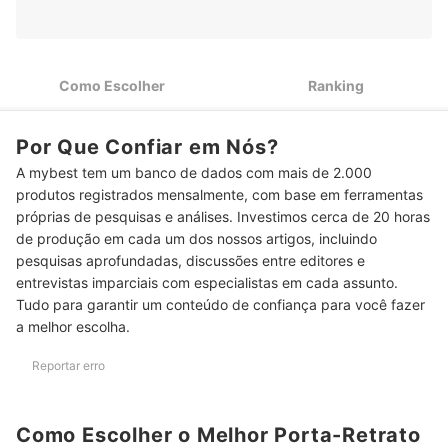
Resolução de 1024 x 600 pixels ou Mais
Para Dispensar o Cartão de Memória ou Pen-Drive, Prefira
3
Modelos com Armazenamento Interno
Como Escolher
Ranking
Para Transferir suas Fotos com Praticidade, Opte por Modelos
4
com Wi-Fi ou Bluetooth
Por Que Confiar em Nós?
Escolha o Porta-Retrato Digital Compatível com o Formato de
5
Mídia do seu Smartphone ou Câmera
A mybest tem um banco de dados com mais de 2.000
produtos registrados mensalmente, com base em ferramentas
Opte por Modelo com Controle Remoto para Configurar as
6
Funções à Distância
próprias de pesquisas e análises. Investimos cerca de 20 horas
de produção em cada um dos nossos artigos, incluindo
Top 10 Melhores Porta-Retratos Digitais
pesquisas aprofundadas, discussões entre editores e
entrevistas imparciais com especialistas em cada assunto.
Perguntas Frequentes Sobre Porta-Retratos Digitais
Tudo para garantir um conteúdo de confiança para você fazer
a melhor escolha.
Como Funciona um Porta-Retrato Digital?
Reportar erro
Quantas Fotos Cabem em um Porta-Retrato Digital?
Como Passar Fotos do Celular para o Porta-Retratos Digital?
Como Escolher o Melhor Porta-Retrato
Confira Nossas Indicações de Cartões de Memória, Pen Drives e