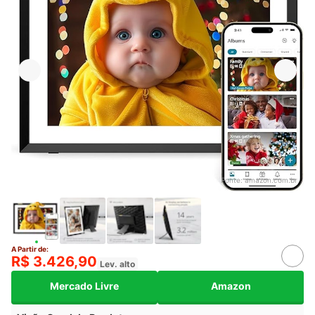
Fonte:
amazon.com.br
A Partir de:
R$ 3.426,90
Lev. alto
Mercado Livre
Amazon