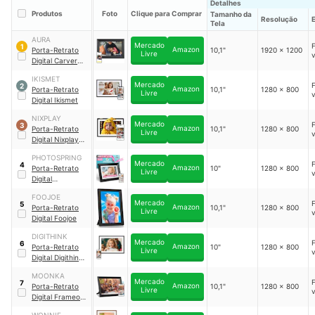
Detalhes
Produtos
Foto
Clique para Comprar
Tamanho da
Resolução
Tela
AURA
Mercado
1
Amazon
Porta-Retrato
10,1"
1920 x 1200
Livre
Digital Carver
Luxe
｜
‎UKEU900-
IKISMET
BLK
Mercado
2
Amazon
Porta-Retrato
10,1"
1280 x 800
Livre
Digital Ikismet
NIXPLAY
Mercado
3
Amazon
Porta-Retrato
10,1"
1280 x 800
Livre
Digital Nixplay
｜
W10P
PHOTOSPRING
Mercado
4
Amazon
Porta-Retrato
10"
1280 x 800
Livre
Digital
PhotoSpring
｜
FOOJOE
PSF-101
Mercado
5
Amazon
Porta-Retrato
10,1"
1280 x 800
Livre
Digital Foojoe
DIGITHINK
Mercado
6
Amazon
Porta-Retrato
10"
1280 x 800
Livre
Digital Digithink
｜
MCD10
MOONKA
Mercado
7
Amazon
Porta-Retrato
10,1"
1280 x 800
Livre
Digital Frameo
Moonka
｜
‎ZN-