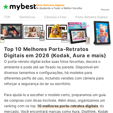
Porta-Retratos Digitais
Te Ajudando a Fazer a Melhor Escolha
Procurar
TOP
Eletrônicos
Câmeras e Foto
Porta-Retratos Digitais
Top 10 Melhores Porta-Retratos
Digitais em 2026 (Kodak, Aura e mais)
O porta-retrato digital exibe suas fotos favoritas, decora o
ambiente e pode até ser fixado na parede. Disponível em
diversos tamanhos e configurações, há modelos para
diferentes perfis de uso, incluindo versões com câmera para
reforçar a segurança do lar ou escritório.
Para ajudá-lo a escolher o modelo certo, preparamos um guia
de compras com dicas incríveis. Além disso, organizamos um
ranking com os top
10 melhores porta-retratos digitais
do
mercado. Você encontrará marcas como Aura, Digithink, Kodak