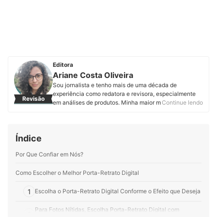
Editora
Ariane Costa Oliveira
Sou jornalista e tenho mais de uma década de
experiência como redatora e revisora, especialmente
Revisão
em análises de produtos. Minha maior motivação é
Continue lendo
tornar as informações compreensíveis para todos os
públicos, ajudando cada vez mais pessoas a acertarem
em suas escolhas e serem felizes com suas compras.
Índice
Perfil de Ariane Costa Oliveira
Por Que Confiar em Nós?
Como Escolher o Melhor Porta-Retrato Digital
1
Escolha o Porta-Retrato Digital Conforme o Efeito que Deseja
Para Fotos Nítidas, Escolha Porta-Retrato Digital com
2