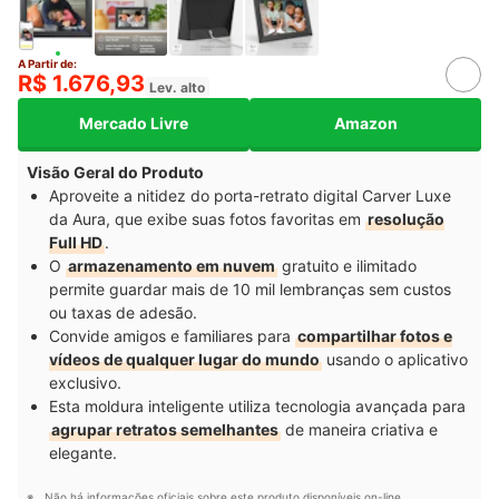
A Partir de:
R$ 1.676,93
Lev. alto
Mercado Livre
Amazon
Visão Geral do Produto
Aproveite a nitidez do porta-retrato digital Carver Luxe
da Aura, que exibe suas fotos favoritas em
resolução
Full HD
.
O
armazenamento em nuvem
gratuito e ilimitado
permite guardar mais de 10 mil lembranças sem custos
ou taxas de adesão.
Convide amigos e familiares para
compartilhar fotos e
vídeos de qualquer lugar do mundo
usando o aplicativo
exclusivo.
Esta moldura inteligente utiliza tecnologia avançada para
agrupar retratos semelhantes
de maneira criativa e
elegante.
Não há informações oficiais sobre este produto disponíveis on-line.