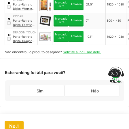
WONNIE
DP1002
Mercado
8
Amazon
Porta-Retrato
21,5"
1920 x 1080
Livre
Digital Wonnie
｜
215KZ-wood
KODAK
Mercado
9
Amazon
Porta-Retrato
7"
800 x 480
Livre
Digital EasyShare
｜
P730
DRAGON TOUCH
Mercado
10
Amazon
Porta-Retrato
10,1"
1920 x 1080
Livre
Digital Dragon
Touch
Não encontrou o produto desejado?
Solicite a inclusão dele.
Este ranking foi útil para você?
Sim
Não
No.1