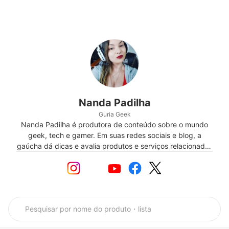
Nanda Padilha
Guria Geek
Nanda Padilha é produtora de conteúdo sobre o mundo
geek, tech e gamer. Em suas redes sociais e blog, a
gaúcha dá dicas e avalia produtos e serviços relacionados
a tecnologia, ciência, games e a lifestyle, além de abordar
assuntos cotidianos. Estudante de Design de Games e
gamer desde os 5 anos de idade, Nanda também faz o
papel de técnica de informática nas horas vagas.