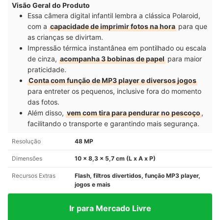
Visão Geral do Produto
Essa câmera digital infantil lembra a clássica Polaroid,
com a
capacidade de imprimir fotos na hora
para que
as crianças se divirtam.
Impressão térmica instantânea em pontilhado ou escala
de cinza,
acompanha 3 bobinas de papel
para maior
praticidade.
Conta com função de MP3 player e diversos jogos
para entreter os pequenos, inclusive fora do momento
das fotos.
Além disso,
vem com tira para pendurar no pescoço
,
facilitando o transporte e garantindo mais segurança.
Resolução
48 MP
Dimensões
10 x 8,3 x 5,7 cm (L x A x P)
Recursos Extras
Flash, filtros divertidos, função MP3 player,
jogos e mais
Ir para Mercado Livre