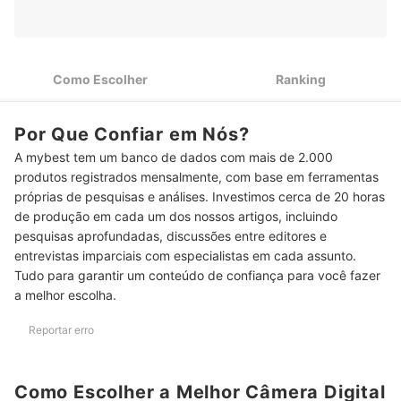
2
Polaroid
Se Quiser Salvar Todos os Registros, Opte por Máquina
3
Digital Infantil com Cartão de Memória
Como Escolher
Ranking
Para Mais Diversão, Escolha Máquina Digital Infantil com
4
Recursos Extras, como Jogos
Por Que Confiar em Nós?
Quer que a Máquina Digital Infantil Dure Bastante? Prefira um
5
A mybest tem um banco de dados com mais de 2.000
Modelo com Capa Protetora
produtos registrados mensalmente, com base em ferramentas
Top 10 Melhores Câmeras Digitais Infantis
próprias de pesquisas e análises. Investimos cerca de 20 horas
de produção em cada um dos nossos artigos, incluindo
Perguntas Frequentes sobre Câmeras Digitais Infantis
pesquisas aprofundadas, discussões entre editores e
entrevistas imparciais com especialistas em cada assunto.
A Partir de Qual Idade uma Câmera Digital Infantil é Adequada?
Tudo para garantir um conteúdo de confiança para você fazer
a melhor escolha.
Quanto Custa uma Câmera Digital Infantil?
Quantos Megapixels Tem uma Câmera Digital Boa?
Reportar erro
Como Escolher a Melhor Câmera Digital