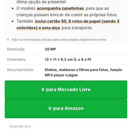
ótima opção de presente!
O modelo
acompanha canetinhas
para que as
crianças possam brincar de colorir as próprias fotos.
Também
inclui cartão SD, 8 rolos de papel (sendo 3
coloridos) e uma alça
para transporte.
Não há informações oficiais sobre este produto disponíveis on-line.
Resolução
20 MP
Dimensões
12 x 11 x 6,2 cm (L x A x P)
Recursos Extras
Efeitos, molduras e filtros para fotos, função
MP3 player e jogos
Ir para Mercado Livre
Ir para Amazon
Reportar erro