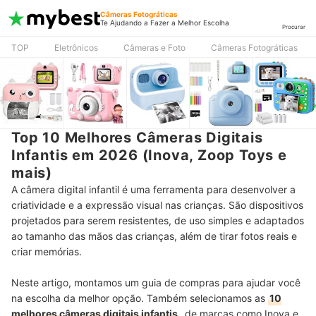
Câmeras Fotográticas
Te Ajudando a Fazer a Melhor Escolha
Procurar
TOP
Eletrônicos
Câmeras e Foto
Câmeras Fotográticas
Top 10 Melhores Câmeras Digitais
Infantis em 2026 (Inova, Zoop Toys e
mais)
A câmera digital infantil é uma ferramenta para desenvolver a
criatividade e a expressão visual nas crianças. São dispositivos
projetados para serem resistentes, de uso simples e adaptados
ao tamanho das mãos das crianças, além de tirar fotos reais e
criar memórias.
Neste artigo, montamos um guia de compras para ajudar você
na escolha da melhor opção. Também selecionamos as
10
melhores câmeras digitais infantis
, de marcas como Inova e