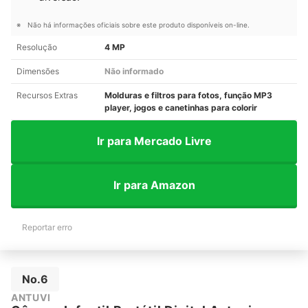
Não há informações oficiais sobre este produto disponíveis on-line.
Resolução
4 MP
Dimensões
Não informado
Recursos Extras
Molduras e filtros para fotos, função MP3
player, jogos e canetinhas para colorir
Ir para Mercado Livre
Ir para Amazon
Reportar erro
No.6
ANTUVI