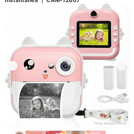
Instantânea
｜
CAM-12607
Fonte:
amazon.com.br