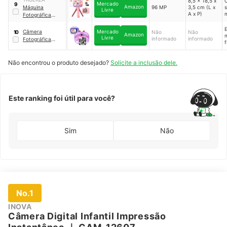
8,5 x 18,5 x
Mercado
9
Amazon
Máquina
96 MP
3,5 cm (L x
s
Livre
A x P)
Fotográfica
f
Infantil Truerza
f
E
Câmera
Mercado
Não
Não
10
Amazon
Livre
informado
informado
Fotográfica
f
Infantil Digital
f
Não encontrou o produto desejado?
Solicite a inclusão dele.
p
p
Este ranking foi útil para você?
Sim
Não
No.1
INOVA
Câmera Digital Infantil Impressão