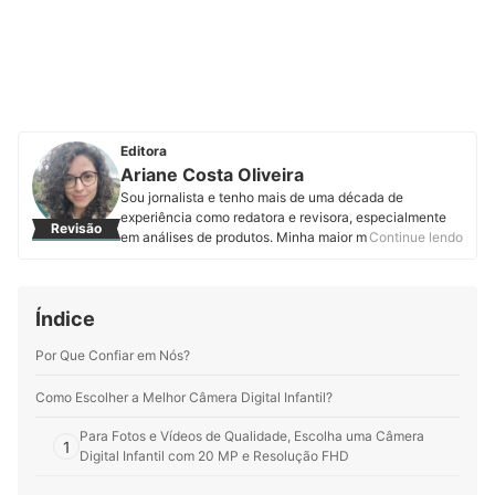
Editora
Ariane Costa Oliveira
Sou jornalista e tenho mais de uma década de
experiência como redatora e revisora, especialmente
Revisão
em análises de produtos. Minha maior motivação é
Continue lendo
tornar as informações compreensíveis para todos os
públicos, ajudando cada vez mais pessoas a acertarem
em suas escolhas e serem felizes com suas compras.
Índice
Perfil de Ariane Costa Oliveira
Por Que Confiar em Nós?
Como Escolher a Melhor Câmera Digital Infantil?
Para Fotos e Vídeos de Qualidade, Escolha uma Câmera
1
Digital Infantil com 20 MP e Resolução FHD
Para Imprimir as Fotos na Hora, Prefira Câmera Digital Infantil