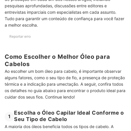
pesquisas aprofundadas, discussões entre editores e
Pode Usar Óleo Capilar Todos os Dias?
entrevistas imparciais com especialistas em cada assunto.
Quem Tem Cabelo Oleoso Pode Usar Óleo Capilar?
Tudo para garantir um conteúdo de confiança para você fazer
a melhor escolha.
Óleo Capilar Ajuda a Crescer o Cabelo?
Reportar erro
Precisa Remover o Excesso de Óleo do Cabelo Após a Aplicação?
Conheça Outra Indicações de Produtos Capilares
Como Escolher o Melhor Óleo para
Confira os Óleos para Tratamento do Cabelo Mais Vendidos na
Cabelos
Amazon
Ao escolher um bom óleo para cabelo, é importante observar
alguns fatores, como o seu tipo de fio, a presença de proteção
térmica e a indicação para umectação. A seguir, confira todos
os detalhes no guia abaixo para encontrar o produto ideal para
cuidar dos seus fios. Continue lendo!
Escolha o Óleo Capilar Ideal Conforme o
1
Seu Tipo de Cabelo
A maioria dos óleos beneficia todos os tipos de cabelo. A