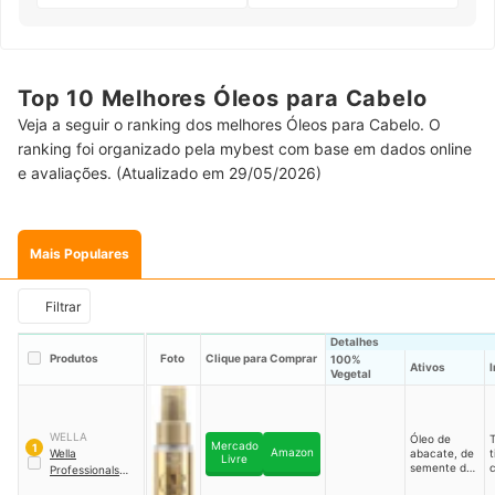
Top 10 Melhores Óleos para Cabelo
Veja a seguir o ranking dos melhores Óleos para Cabelo. O
ranking foi organizado pela mybest com base em dados online
e avaliações. (Atualizado em 29/05/2026)
Mais Populares
Filtrar
Detalhes
Produtos
Foto
Clique para Comprar
100%
Ativos
Vegetal
WELLA
Óleo de
Mercado
1
Amazon
Wella
abacate, de
t
Livre
semente de
Professionals
｜
camélia e de
Oil Reflections