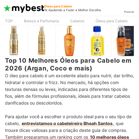
Óleos para Cabelo
Te Ajudando a Fazer a Melhor Escolha
Procurar
TOP
Beleza e Perfumaria
Cabelos
Óleos para Cabelo
Top 10 Melhores Óleos para Cabelo em
2026 (Argan, Coco e mais)
O óleo para cabelo é um excelente aliado para nutrir, dar brilho,
hidratar e controlar o frizz. No mercado, há opções com
texturas densas ou leves, indicadas para diferentes tipos de
fios, além de fórmulas profissionais, ideais para tratar cabelos
danificados ou descoloridos.
Para ajudar você a escolher o produto ideal para o seu tipo de
cabelo,
entrevistamos o cabeleireiro Bheah Santos
, que
trouxe dicas valiosas para a criação deste guia de compras.
Também preparamos um ranking com os
10 melhores óleos