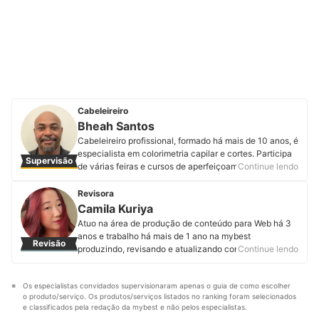
Cabeleireiro
Bheah Santos
Cabeleireiro profissional, formado há mais de 10 anos, é
especialista em colorimetria capilar e cortes. Participa
Supervisão
de várias feiras e cursos de aperfeiçoamentos.
Continue lendo
Acompanhe o cabelereiro nas redes sociais.
Perfil de Bheah Santos
Revisora
Camila Kuriya
Atuo na área de produção de conteúdo para Web há 3
anos e trabalho há mais de 1 ano na mybest
Revisão
produzindo, revisando e atualizando conteúdos de
Continue lendo
diferentes categorias. A minha maior motivação é
garantir que entregaremos informações de qualidade
Os especialistas convidados supervisionaram apenas o guia de como escolher 
aos nossos usuários para que eles façam sempre a
o produto/serviço. Os produtos/serviços listados no ranking foram selecionados 
melhor escolha.
e classificados pela redação da mybest e não pelos especialistas.
Perfil de Camila Kuriya