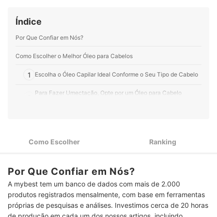
Índice
Por Que Confiar em Nós?
Como Escolher o Melhor Óleo para Cabelos
1
Escolha o Óleo Capilar Ideal Conforme o Seu Tipo de Cabelo
Para Fazer Umectação, Opte por um Óleo para Cabelo
2
Vegetal, como o de Argan e o de Jojoba
Tem Cabelo Descolorido ou Danificado? Escolha um Óleo
3
para Cabelo Profissional
Como Escolher
Ranking
Para Usar Antes da Chapinha ou Secador, Escolha um Óleo
4
para Cabelo Protetor Térmico
Por Que Confiar em Nós?
Top 10 Melhores Óleos para Cabelo
A mybest tem um banco de dados com mais de 2.000
Como Usar o Óleo para Cabelo?
produtos registrados mensalmente, com base em ferramentas
próprias de pesquisas e análises. Investimos cerca de 20 horas
Perguntas Frequentes sobre Óleos para Cabelo
de produção em cada um dos nossos artigos, incluindo