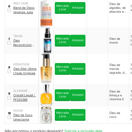
WIDI CARE
Óleo de
Mercado
6
Amazon
Blend de Óleos
algodão, de
Livre
abacate e
Vegetais Juba
de linhaça
dourada
TRUSS
Mercado
Óleo de
7
Amazon
Óleo
t
Livre
monoi
Reconstrutor
Uso Obrigatório
KÉRASTASE
Óleo de
Mercado
8
Amazon
Óleo Elixir Ultime
marula
t
Livre
sagrada, de
L'Huile Originale
camélias
preciosas e
de argan
ALFAPARF
Óleo de
Mercado
9
Amazon
MILANO
Cristalli Liquidi
｜
linhaça e
t
Livre
vitamina E
PF025389
INOAR
Mercado
Óleo de
10
Amazon
Óleo de Coco
t
Livre
coco
Umectante
Não encontrou o produto desejado?
Solicite a inclusão dele.