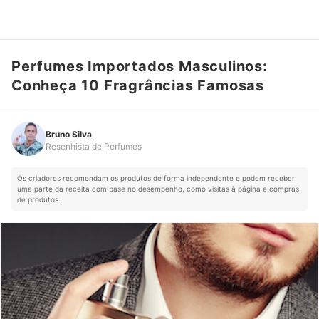
Perfumes Importados Masculinos:
Bruno Silva
Resenhista de Perfumes
Conheça 10 Fragrâncias Famosas
Bruno Silva
Resenhista de Perfumes
Os criadores recomendam os produtos de forma independente e podem receber
uma parte da receita com base no desempenho, como visitas à página e compras
de produtos.