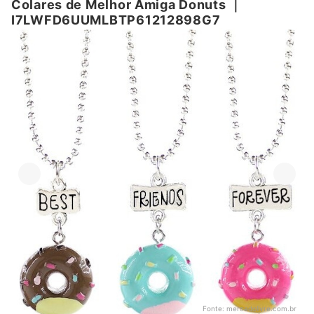
Colares de Melhor Amiga Donuts
｜
I7LWFD6UUMLBTP61212898G7
Fonte:
mercadolivre.com.br