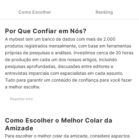
Escolha o Colar da Amizade Infantil Conforme o Pingente e o
3
Material
Como Escolher
Ranking
Escolha o Colar da Amizade Conforme o Material de
4
Fabricação
Por Que Confiar em Nós?
Colar da Amizade Masculino? Escolha Símbolos como Peças
5
A mybest tem um banco de dados com mais de 2.000
Geométricas ou Âncoras
produtos registrados mensalmente, com base em ferramentas
Top 10 Melhores Colares da Amizade
próprias de pesquisas e análises. Investimos cerca de 20 horas
de produção em cada um dos nossos artigos, incluindo
Perguntas Frequentes sobre Colares da Amizade
pesquisas aprofundadas, discussões entre editores e
entrevistas imparciais com especialistas em cada assunto.
Como Cuidar do Colar da Amizade?
Tudo para garantir um conteúdo de confiança para você fazer
a melhor escolha.
Como Personalizar um Colar da Amizade?
Quais Colares da Amizade Estão em Tendência Atualmente?
Reportar erro
Veja Mais Sugestões de Acessórios para Completar o Seu Look
Como Escolher o Melhor Colar da
Amizade
Para escolher o melhor colar da amizade, considere aspectos