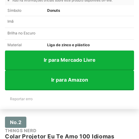
Não há informações oficiais sobre este produto disponíveis on-line.
Símbolo
Donuts
Imã
Brilha no Escuro
Material
Liga de zinco e plástico
Ir para Mercado Livre
Ir para Amazon
Reportar erro
No.2
THINGS NERD
Colar Projetor Eu Te Amo 100 Idiomas