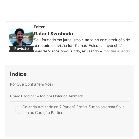
Editor
Rafael Swoboda
Sou formado em jornalismo e trabalho com produção de
conteúdo e revisão há 10 anos. Estou na mybest há
Revisão
mais de 2 anos produzindo, revisando e atualizando
Continue lendo
artigos de diferentes categorias. Entregar informações
úteis, corretas e em linguagem acessível é o que mais
me motiva.
Índice
Perfil de Rafael Swoboda
Por Que Confiar em Nós?
Como Escolher o Melhor Colar da Amizade
Colar da Amizade de 2 Partes? Prefira Símbolos como Sol e
1
Lua ou Coração Partido
Escolha o Melhor Colar da Amizade a Partir dos Significados
2
dos Símbolos