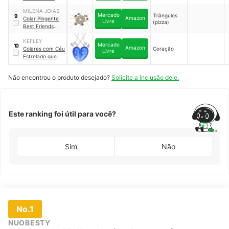
para 6
｜
MILENA JOIAS
LN00085A
Mercado
Triângulos
9
Amazon
Colar Pingente
Livre
(pizza)
Best Friends
Pedaço de Pizza
KEFLEY
5 Pçs
｜
B28
Mercado
10
Amazon
Colares com Céu
Coração
Livre
Estrelado que
Brilha no Escuro
Não encontrou o produto desejado?
Solicite a inclusão dele.
Este ranking foi útil para você?
Sim
Não
No.1
NUOBESTY