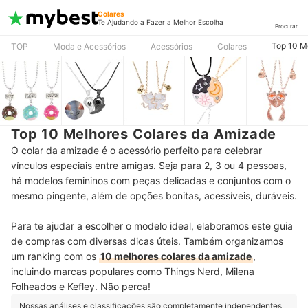
Colares
Te Ajudando a Fazer a Melhor Escolha
Procurar
Top 10 M
TOP
Moda e Acessórios
Acessórios
Colares
Top 10 Melhores Colares da Amizade
O colar da amizade é o acessório perfeito para celebrar
vínculos especiais entre amigas. Seja para 2, 3 ou 4 pessoas,
há modelos femininos com peças delicadas e conjuntos com o
mesmo pingente, além de opções bonitas, acessíveis, duráveis.
Para te ajudar a escolher o modelo ideal, elaboramos este guia
de compras com diversas dicas úteis. Também organizamos
um ranking com os
10 melhores colares da amizade
,
incluindo marcas populares como Things Nerd, Milena
Folheados e Kefley. Não perca!
Nossas análises e classificações são completamente independentes