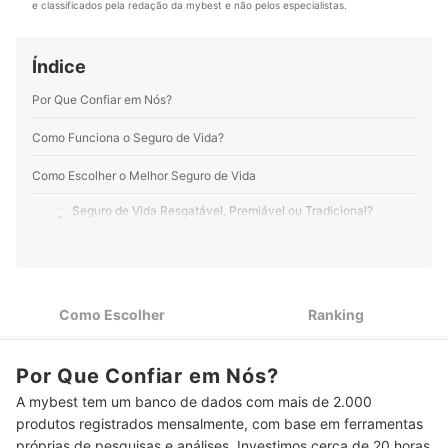
financeiro na Fort Capital e professor e coordenador da
e classificados pela redação da mybest e não pelos especialistas.
escola de negócios IBMEC, onde leciona finanças nos
cursos de MBA. Conheça mais sobre o Paulo no
Instagram, LinkedIn e em seu site.
Índice
Perfil de Paulo Monfort
Por Que Confiar em Nós?
Como Funciona o Seguro de Vida?
Como Escolher o Melhor Seguro de Vida
Seguro de Vida Resgatável, Premiável ou Tradicional?
1
Analise as Possibilidades
Seguro de Vida Empresarial ou Individual: Conheça os Planos
2
Disponíveis
Como Escolher
Ranking
3
Descubra Qual a Idade Máxima para Contratação
4
Conheça os Principais Tipos de Cobertura em Cada Plano
Por Que Confiar em Nós?
A mybest tem um banco de dados com mais de 2.000
5
Descubra Quais Tipos de Assistência a Seguradora Oferece
produtos registrados mensalmente, com base em ferramentas
6
Saiba como Funciona a Carência do Seguro de Vida
próprias de pesquisas e análises. Investimos cerca de 20 horas