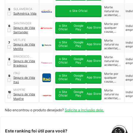
acidente e
invalidez
diagnóstico
permanente
Morte
de doenças
SULAMÉRICA
5
parcial ou
o Site Oficial
natural ou
Indiv
graves
SulAmérica Vida
total por
acidental,
acidente e
invalidez
acidentes
permanente
SANTANDER
Morte por
pessoais
o Site
Google
Indiv
6
parcial ou
App Store
Seguro de Vida
qualquer
Oficial
Play
empr
total por
causa,
Santander
acidente,
invalidez
acidentes
permanente
METLIFE
Morte
pessoais e
o Site
Google
Indiv
7
total ou
App Store
Seguro de Vida
natural ou
Oficial
Play
diagnóstico
empr
parcial por
acidental,
Metlife
de doenças
acidente,
invalidez
graves
acidentes
permanente
BRADESCO
Morte
pessoais,
o Site
Google
Indiv
8
total ou
App Store
SEGUROS
Seguro de Vida
natural ou
Oficial
Play
diagnóstico
empr
parcial por
acidental,
Bradesco
de doenças
acidente,
invalidez
graves e
acidentes
permanente
ITAÚ
Morte por
diária por
pessoais,
o Site
Google
Indiv
9
parcial ou
App Store
Seguro de Vida
qualquer
afastamento
Oficial
Play
diagnóstico
empr
total por
causa,
temporário
Itaú
de doenças
acidentes,
invalidez
graves,
acidentes
permanente
MAPFRE
Morte
internação
o Site
Google
pessoais e
Indiv
10
total ou
App Store
Seguro de Vida
natural ou
hospitalar,
Oficial
Play
diagnóstico
empr
parcial por
acidental,
entre outros
Mapfre
de doenças
acidente e
invalidez
graves,
diagnóstico
permanente
entre outros
de doenças
Não encontrou o produto desejado?
Solicite a inclusão dele.
total e
graves
parcial por
acidentes ou
doenças
graves e
diagnóstico
Este ranking foi útil para você?
de doenças