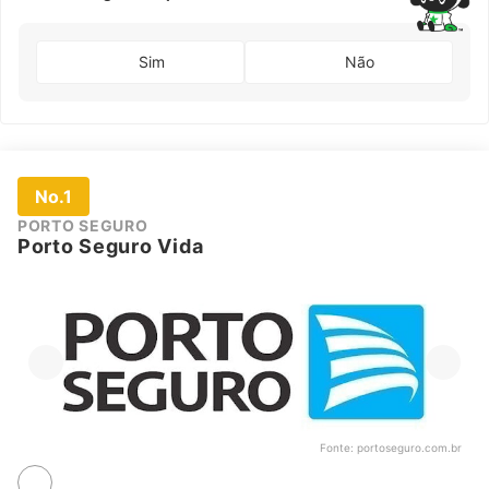
graves,
entre outros
Sim
Não
No.1
PORTO SEGURO
Porto Seguro Vida
Fonte:
portoseguro.com.br