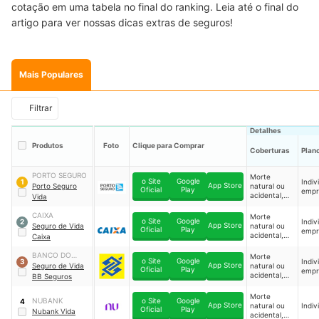
cotação em uma tabela no final do ranking. Leia até o final do
artigo para ver nossas dicas extras de seguros!
Mais Populares
Filtrar
Detalhes
Produtos
Foto
Clique para Comprar
Coberturas
Plan
PORTO SEGURO
Morte
o Site
Google
Indiv
1
App Store
Porto Seguro
natural ou
Oficial
Play
empr
acidental,
Vida
invalidez
permanente
CAIXA
Morte
o Site
Google
Indiv
2
parcial ou
App Store
Seguro de Vida
natural ou
Oficial
Play
empr
total por
acidental,
Caixa
acidente,
invalidez
acidentes
permanente
BANCO DO
Morte
pessoais e
o Site
Google
Indiv
3
parcial ou
App Store
BRASIL
Seguro de Vida
natural ou
Oficial
Play
diagnóstico
empr
total por
acidental,
BB Seguros
de doenças
acidente e
invalidez
graves
diagnóstico
permanente
Morte
de doenças
NUBANK
o Site
Google
4
parcial ou
App Store
natural ou
Indiv
Oficial
Play
graves
Nubank Vida
total por
acidental,