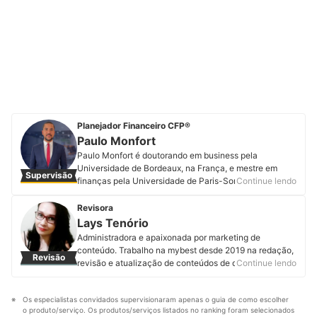
Planejador Financeiro CFP®
Paulo Monfort
Paulo Monfort é doutorando em business pela
Universidade de Bordeaux, na França, e mestre em
Supervisão
finanças pela Universidade de Paris-Sorbonne, onde
Continue lendo
recebeu o prêmio de destaque por sua pesquisa. Já
atuou em grandes bancos, como Itaú e Santander, e
Revisora
também ajudou mais de mil famílias a investir melhor e
Lays Tenório
tomar decisões financeiras inteligentes durante seus
Administradora e apaixonada por marketing de
mais de 15 anos no mercado financeiro atuando como
conteúdo. Trabalho na mybest desde 2019 na redação,
Revisão
planejador financeiro e consultor de valores mobiliários
revisão e atualização de conteúdos de diversas
Continue lendo
certificado. É co-autor do livro “ESG - Pilares da
categorias. Já contribui na produção de mais de 600
Transformação Ambiental, Social e Governança", e
artigos com o propósito de ajudar você a tomar boas
pesquisador de investimento sustentável, ESG e
Os especialistas convidados supervisionaram apenas o guia de como escolher 
decisões de compra e encontrar os melhores produtos.
behavioral finance. Além de fundador e planejador
o produto/serviço. Os produtos/serviços listados no ranking foram selecionados 
Perfil de Lays Tenório