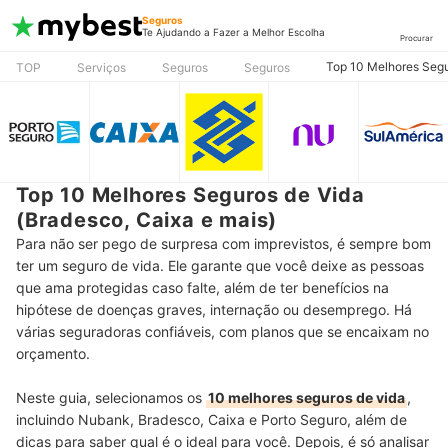
Seguros
Te Ajudando a Fazer a Melhor Escolha
Procurar
Top 10 Melhores Segu
TOP
Serviços
Seguros
Seguros
Top 10 Melhores Seguros de Vida
(Bradesco, Caixa e mais)
Para não ser pego de surpresa com imprevistos, é sempre bom
ter um seguro de vida. Ele garante que você deixe as pessoas
que ama protegidas caso falte, além de ter benefícios na
hipótese de doenças graves, internação ou desemprego. Há
várias seguradoras confiáveis, com planos que se encaixam no
orçamento.
Neste guia, selecionamos os
10 melhores seguros de vida
,
incluindo Nubank, Bradesco, Caixa e Porto Seguro, além de
dicas para saber qual é o ideal para você. Depois, é só analisar