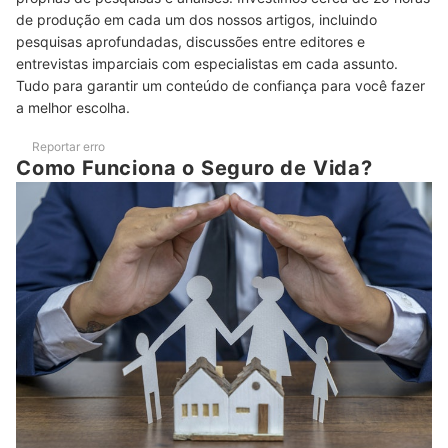
de produção em cada um dos nossos artigos, incluindo
7
Pesquise a Nota Geral e do Consumidor no Reclame Aqui
pesquisas aprofundadas, discussões entre editores e
entrevistas imparciais com especialistas em cada assunto.
Facilite o Contato com a Seguradora Usando um Aplicativo
8
Tudo para garantir um conteúdo de confiança para você fazer
para Android ou iOS
a melhor escolha.
Top 10 Melhores Seguros de Vida
Reportar erro
Como Funciona o Seguro de Vida?
Perguntas Frequentes sobre Seguro de Vida
O Que é Sinistro no Seguro de Vida?
Seguro de Vida Vale a Pena?
Seguro de Vida Pode ser Considerado um Bom Investimento?
Conheça os Melhores Planos de Saúde, Seguros Veiculares e para
Viagens
Conclusão